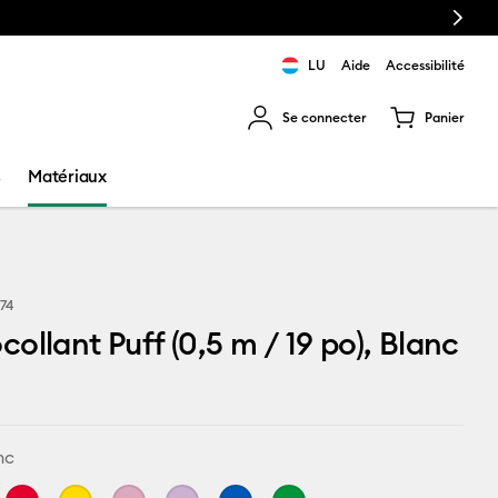
Next
LU
Aide
Accessibilité
Se connecter
Panier
ns les résultats de recherche.
s
Matériaux
774
ollant Puff (0,5 m / 19 po), Blanc
nc