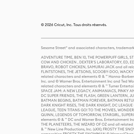
© 2026 Cricut, Inc. Tous droits réservés.
Sesame Street® and associated characters, trademark
ADVENTURE TIME, BEN 10, THE POWERPUFF GIRLS,
COW AND CHICKEN , DEXTER'S LABORATORY, ED, ED
BRAVO, ROBOT CHICKEN, SAMURAI JACK and all relat
FLINTSTONES, THE JETSONS, SCOOBY-DOO, WACKY RAC
related characters and elements © & ™ Hanna-Barbera
Inc. and © Warner Bros. Entertainment Inc and Ted Wo
related characters and elements © & ™ Turner Ente
SPACE JAM: A NEW LEGACY, ANIMANIACS, PINKY AND T
DC SUPER FRIENDS, THE FLASH, GREEN LANTERN, JU
BATMAN BEGINS, BATMAN FOREVER, BATMAN RETUR
DARK KNIGHT RISES, THE DARK KNIGHT, DC LEAGUE O
LEAGUE, TEEN TITANS GO! TO THE MOVIES, WOND
QUINN, LEGENDS OF TOMORROW, STARGIRL, SUPERGIR
elements © & ™ DC and Warner Bros. Entertainment 
THE PLANETEERS, THE WIZARD OF OZ and all related c
& ™ New Line Productions, Inc. (sXX); FROSTY THE SNO
composition FROSTY THE SNOWMAN © Warner/Chapp