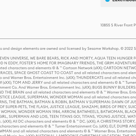
10855 S River Front 
s and design elements are owned and licensed by Sesame Workshop. © 2022 Se
 STEVEN UNIVERSE, WE BARE BEARS, RICK AND MORTY, AQUA TEEN HUNGE
D N EDDY, FOSTER'S HOME FOR IMAGINARY FRIENDS, THE GRIM ADVENTURE
ed characters and elements © & ™ Cartoon Network (sXX); CARTOON NETWOR
ES, SPACE GHOST COAST TO COAST and all related characters and elemen
 and Warner Bros. Entertainment Inc. (sXX); THUNDERCATS and all related cha
lf (sXX); TOM AND JERRY and all related characters and elements © & ™ Turne
rtainment Co. And Warner Bros. Entertainment Inc. (sXX); BUGS BUNNY BUIL
HE BRAIN and all related characters and elements © & ™ Warner Bros. En
STICE LEAGUE, SUPERMAN, WONDER WOMAN and all related characters and
NS, THE BATMAN, BATMAN & ROBIN, BATMAN V SUPERMAN: DAWN OF JUST
F SUPER-PETS, THE FLASH, JUSTICE LEAGUE, SHAZAM!, BIRDS OF PREY, SUI
ER WOMAN, WONDER WOMAN 1984, ARROW, BATWHEELS, BATWOMAN, BLACK
L, SUPERMAN AND LOIS, TEEN TITANS GO!, TITANS, YOUNG JUSTICE, WATC
Inc. (sXX); All DC characters and elements © & ™ DC. (sXX); A CHRISTMAS
haracters and elements © & ™ Turner Entertainment Co. (sXX); ELF, DUMB AN
WMAN and all related characters and elements © & ™ Warner Bros. Entertainme
ell Music, Inc. (sXX); NATIONAL LAMPOON'S CHRISTMAS VACATION, THE 