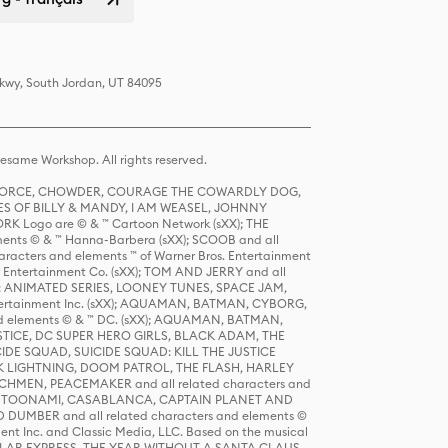
Pkwy, South Jordan, UT 84095
same Workshop. All rights reserved.
R FORCE, CHOWDER, COURAGE THE COWARDLY DOG,
S OF BILLY & MANDY, I AM WEASEL, JOHNNY
K Logo are © & ™ Cartoon Network (sXX); THE
ts © & ™ Hanna-Barbera (sXX); SCOOB and all
racters and elements ™ of Warner Bros. Entertainment
r Entertainment Co. (sXX); TOM AND JERRY and all
DERS: ANIMATED SERIES, LOONEY TUNES, SPACE JAM,
tertainment Inc. (sXX); AQUAMAN, BATMAN, CYBORG,
 elements © & ™ DC. (sXX); AQUAMAN, BATMAN,
ICE, DC SUPER HERO GIRLS, BLACK ADAM, THE
CIDE SQUAD, SUICIDE SQUAD: KILL THE JUSTICE
 LIGHTNING, DOOM PATROL, THE FLASH, HARLEY
HMEN, PEACEMAKER and all related characters and
 STORY, TOONAMI, CASABLANCA, CAPTAIN PLANET AND
D DUMBER and all related characters and elements ©
nt Inc. and Classic Media, LLC. Based on the musical
POLAR EXPRESS, THE YEAR WITHOUT A SANTA CLAUS