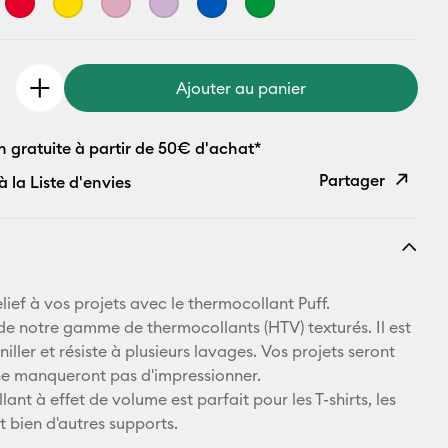
Ajouter au panier
n gratuite à partir de 50€ d'achat*
Partager
à la Liste d'envies
Copier le
lien
E-mail
lief à vos projets avec le thermocollant Puff.
e de notre gamme de thermocollants (HTV) texturés. Il est
Pinterest
niller et résiste à plusieurs lavages. Vos projets seront
ne manqueront pas d'impressionner.
Facebook
ant à effet de volume est parfait pour les T-shirts, les
t bien d'autres supports.
X