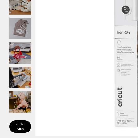
+1 de
plus