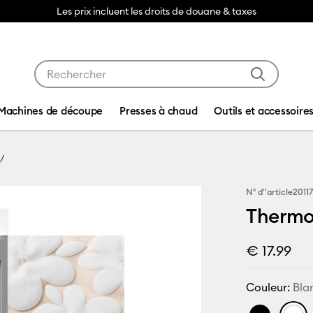
Les prix incluent les droits de douane & taxes
Utilisez les touches Tab et Shift plus pour naviguer da
Machines de découpe
Presses à chaud
Outils et accessoire
N° d''article
2011
Thermoc
€ 17.99
Couleur:
Bla