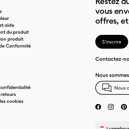
Restez au
vous env
e
leur
offres, et
t aide
nt du produit
on produit
S'inscrire
 de Conformité
Contactez-n
Nous sommes 
confidentialité
Nous c
 retours
des cookies
Luxembourg