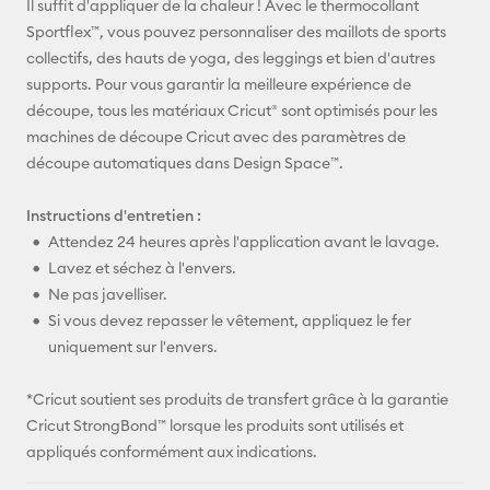
Il suffit d'appliquer de la chaleur ! Avec le thermocollant
Sportflex™, vous pouvez personnaliser des maillots de sports
Pinterest
collectifs, des hauts de yoga, des leggings et bien d'autres
supports. Pour vous garantir la meilleure expérience de
Facebook
découpe, tous les matériaux Cricut® sont optimisés pour les
machines de découpe Cricut avec des paramètres de
X
découpe automatiques dans Design Space™.
Instructions d'entretien :
Attendez 24 heures après l'application avant le lavage.
Lavez et séchez à l'envers.
Ne pas javelliser.
Si vous devez repasser le vêtement, appliquez le fer
uniquement sur l'envers.
*Cricut soutient ses produits de transfert grâce à la garantie
Cricut StrongBond™ lorsque les produits sont utilisés et
appliqués conformément aux indications.