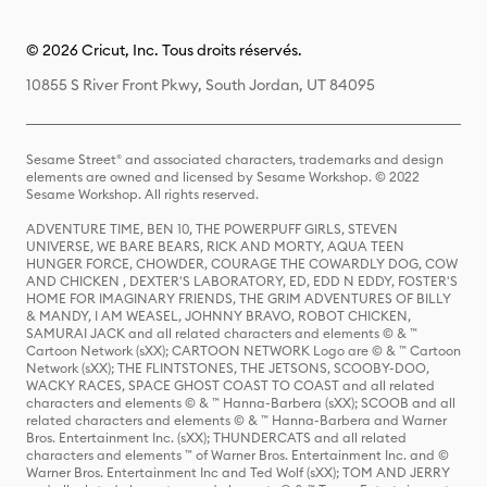
© 2026 Cricut, Inc. Tous droits réservés.
10855 S River Front Pkwy, South Jordan, UT 84095
Sesame Street® and associated characters, trademarks and design
elements are owned and licensed by Sesame Workshop. © 2022
Sesame Workshop. All rights reserved.
ADVENTURE TIME, BEN 10, THE POWERPUFF GIRLS, STEVEN
UNIVERSE, WE BARE BEARS, RICK AND MORTY, AQUA TEEN
HUNGER FORCE, CHOWDER, COURAGE THE COWARDLY DOG, COW
AND CHICKEN , DEXTER'S LABORATORY, ED, EDD N EDDY, FOSTER'S
HOME FOR IMAGINARY FRIENDS, THE GRIM ADVENTURES OF BILLY
& MANDY, I AM WEASEL, JOHNNY BRAVO, ROBOT CHICKEN,
SAMURAI JACK and all related characters and elements © & ™
Cartoon Network (sXX); CARTOON NETWORK Logo are © & ™ Cartoon
Network (sXX); THE FLINTSTONES, THE JETSONS, SCOOBY-DOO,
WACKY RACES, SPACE GHOST COAST TO COAST and all related
characters and elements © & ™ Hanna-Barbera (sXX); SCOOB and all
related characters and elements © & ™ Hanna-Barbera and Warner
Bros. Entertainment Inc. (sXX); THUNDERCATS and all related
characters and elements ™ of Warner Bros. Entertainment Inc. and ©
Warner Bros. Entertainment Inc and Ted Wolf (sXX); TOM AND JERRY