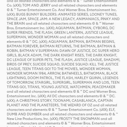
and all related characters and elements © & ™ Turner Entertainment
Co. (sXX); TOM AND JERRY and all related characters and elements
© & ™ Turner Entertainment Co. And Warner Bros. Entertainment Inc.
(sXX); BUGS BUNNY BUILDERS: ANIMATED SERIES, LOONEY TUNES,
SPACE JAM, SPACE JAM: A NEW LEGACY, ANIMANIACS, PINKY AND
THE BRAIN and all related characters and elements © & ™ Warner
Bros. Entertainment Inc. (sXX); AQUAMAN, BATMAN, CYBORG, DC
SUPER FRIENDS, THE FLASH, GREEN LANTERN, JUSTICE LEAGUE,
SUPERMAN, WONDER WOMAN and all related characters and
elements © & ™ DC. (sXX); AQUAMAN, BATMAN, BATMAN BEGINS,
BATMAN FOREVER, BATMAN RETURNS, THE BATMAN, BATMAN &
ROBIN, BATMAN V SUPERMAN: DAWN OF JUSTICE, DC SUPER HERO
GIRLS, BLACK ADAM, THE DARK KNIGHT RISES, THE DARK KNIGHT,
DC LEAGUE OF SUPER-PETS, THE FLASH, JUSTICE LEAGUE, SHAZAM!,
BIRDS OF PREY, SUICIDE SQUAD, SUICIDE SQUAD: KILL THE JUSTICE
LEAGUE, TEEN TITANS GO! TO THE MOVIES, WONDER WOMAN,
WONDER WOMAN 1984, ARROW, BATWHEELS, BATWOMAN, BLACK
LIGHTNING, DOOM PATROL, THE FLASH, HARLEY QUINN, LEGENDS
OF TOMORROW, STARGIRL, SUPERGIRL, SUPERMAN AND LOIS, TEEN
TITANS GO!, TITANS, YOUNG JUSTICE, WATCHMEN, PEACEMAKER
and all related characters and elements © & ™ DC and Warner Bros.
Entertainment Inc. (sXX); All DC characters and elements © & ™ DC.
(sXX); A CHRISTMAS STORY, TOONAMI, CASABLANCA, CAPTAIN
PLANET AND THE PLANETEERS, THE WIZARD OF OZ and all related
characters and elements © & ™ Turner Entertainment Co. (sXX); ELF,
DUMB AND DUMBER and all related characters and elements © & ™
New Line Productions, Inc. (sXX); FROSTY THE SNOWMAN and all
related characters and elements © & ™ Warner Bros. Entertainment