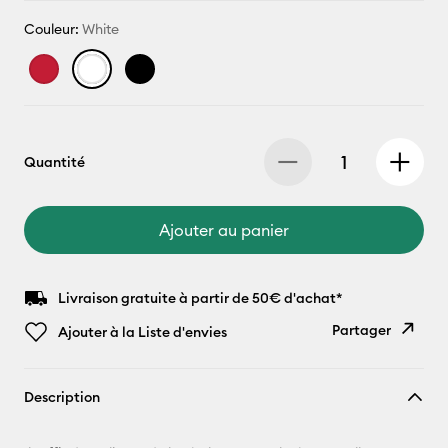
Couleur:
White
Quantité
Ajouter au panier
Livraison gratuite à partir de 50€ d'achat*
Partager
Ajouter à la Liste d'envies
Copier le
Description
lien
E-mail