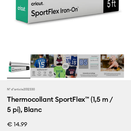
N° d''article
2012330
Thermocollant SportFlex™ (1,5 m /
5 pi), Blanc
€ 14.99