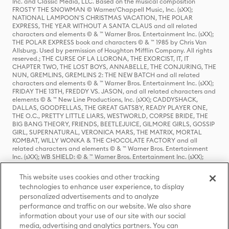
Inc. and Classic Media, LLC. Based on the musical composition
FROSTY THE SNOWMAN © Warner/Chappell Music, Inc. (sXX);
NATIONAL LAMPOON'S CHRISTMAS VACATION, THE POLAR
EXPRESS, THE YEAR WITHOUT A SANTA CLAUS and all related
characters and elements © & ™ Warner Bros. Entertainment Inc. (sXX);
THE POLAR EXPRESS book and characters © & ™ 1985 by Chris Van
Allsburg. Used by permission of Houghton Mifflin Company. All rights
reserved.; THE CURSE OF LA LLORONA, THE EXORCIST, IT, IT
CHAPTER TWO, THE LOST BOYS, ANNABELLE, THE CONJURING, THE
NUN, GREMLINS, GREMLINS 2: THE NEW BATCH and all related
characters and elements © & ™ Warner Bros. Entertainment Inc. (sXX);
FRIDAY THE 13TH, FREDDY VS. JASON, and all related characters and
elements © & ™ New Line Productions, Inc. (sXX); CADDYSHACK,
DALLAS, GOODFELLAS, THE GREAT GATSBY, READY PLAYER ONE,
THE O.C., PRETTY LITTLE LIARS, WESTWORLD, CORPSE BRIDE, THE
BIG BANG THEORY, FRIENDS, BEETLEJUICE, GILMORE GIRLS, GOSSIP
GIRL, SUPERNATURAL, VERONICA MARS, THE MATRIX, MORTAL
KOMBAT, WILLY WONKA & THE CHOCOLATE FACTORY and all
related characters and elements © & ™ Warner Bros. Entertainment
Inc. (sXX); WB SHIELD: © & ™ Warner Bros. Entertainment Inc. (sXX);
HOUSE OF THE DRAGON, GAME OF THRONES, and all related
characters and elements © & ™ Home Box Office, Inc. (sXX); CHILLING
This website uses cookies and other tracking
ADVENTURES OF SABRINA, RIVERDALE © & ™ Warner Bros.
technologies to enhance user experience, to display
Entertainment Inc. Archie Comics and all related characters and
personalized advertisements and to analyze
elements © & ™ Archie Comic Publications, Inc. Used with permission.
(sXX); SEINFELD and all related characters and elements © & ™ Castle
performance and traffic on our website. We also share
Rock Entertainment. (sXX); TED LASSO © & ™ Warner Bros.
information about your use of our site with our social
Entertainment Inc. & Universal Television LLC (sXX); THE HOBBIT: AN
media, advertising and analytics partners. You can