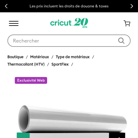
Previous
Next
Les prix incluent les droits de douane & taxes
Utilisez les touches Tab et Shift plus pour naviguer dans les résult
Boutique
Matériaux
Type de matériaux
Thermocollant (HTV)
SportFlex
Exclusivité Web