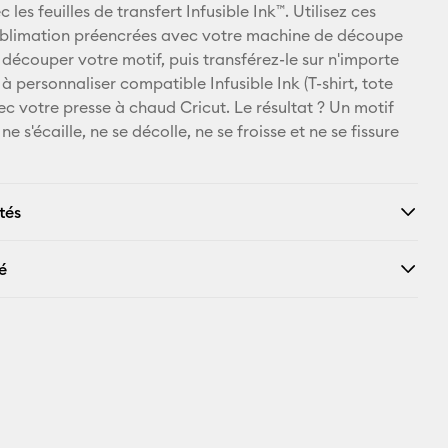
 les feuilles de transfert Infusible Ink™. Utilisez ces
Pinterest
sublimation préencrées avec votre machine de découpe
 découper votre motif, puis transférez-le sur n'importe
Facebook
à personnaliser compatible Infusible Ink (T-shirt, tote
ec votre presse à chaud Cricut. Le résultat ? Un motif
X
ne s'écaille, ne se décolle, ne se froisse et ne se fissure
tés
é