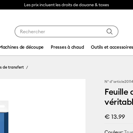
Les prix incluent les droits de douane & taxes
Utilisez les touches Tab et Shift plus pour naviguer da
Machines de découpe
Presses à chaud
Outils et accessoire
es de transfert
N° d''article
2011
Feuille 
véritab
€ 13.99
Couleur:
Tru