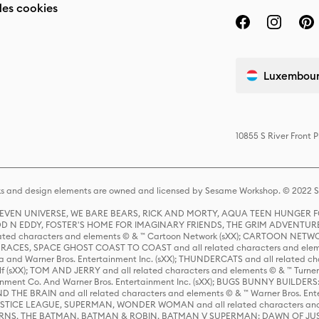
des cookies
Luxembourg
10855 S River Front 
s and design elements are owned and licensed by Sesame Workshop. © 2022 Se
 STEVEN UNIVERSE, WE BARE BEARS, RICK AND MORTY, AQUA TEEN HUNGE
D N EDDY, FOSTER'S HOME FOR IMAGINARY FRIENDS, THE GRIM ADVENTURE
ed characters and elements © & ™ Cartoon Network (sXX); CARTOON NETWOR
ES, SPACE GHOST COAST TO COAST and all related characters and elemen
 and Warner Bros. Entertainment Inc. (sXX); THUNDERCATS and all related cha
lf (sXX); TOM AND JERRY and all related characters and elements © & ™ Turne
rtainment Co. And Warner Bros. Entertainment Inc. (sXX); BUGS BUNNY BUIL
HE BRAIN and all related characters and elements © & ™ Warner Bros. En
STICE LEAGUE, SUPERMAN, WONDER WOMAN and all related characters and
NS, THE BATMAN, BATMAN & ROBIN, BATMAN V SUPERMAN: DAWN OF JUST