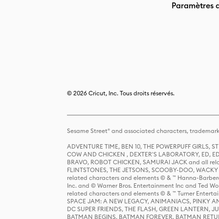
Paramètres 
© 2026 Cricut, Inc. Tous droits réservés.
Sesame Street® and associated characters, trademark
ADVENTURE TIME, BEN 10, THE POWERPUFF GIRLS,
COW AND CHICKEN , DEXTER'S LABORATORY, ED, ED
BRAVO, ROBOT CHICKEN, SAMURAI JACK and all relat
FLINTSTONES, THE JETSONS, SCOOBY-DOO, WACKY RAC
related characters and elements © & ™ Hanna-Barbera
Inc. and © Warner Bros. Entertainment Inc and Ted Wo
related characters and elements © & ™ Turner Ente
SPACE JAM: A NEW LEGACY, ANIMANIACS, PINKY AND T
DC SUPER FRIENDS, THE FLASH, GREEN LANTERN, JU
BATMAN BEGINS, BATMAN FOREVER, BATMAN RETUR