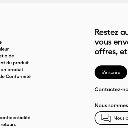
Restez au
vous env
e
leur
offres, et
t aide
nt du produit
on produit
S'inscrire
 de Conformité
Contactez-n
Nous sommes 
confidentialité
Nous c
 retours