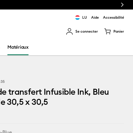
Next
LU
Aide
Accessibilité
Se connecter
Panier
ns les résultats de recherche.
s
Matériaux
435
de transfert Infusible Ink, Bleu
le 30,5 x 30,5
e-Blue