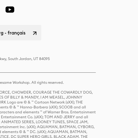
 - français
Pkwy, South Jordan, UT 84095
same Workshop. All rights reserved.
R FORCE, CHOWDER, COURAGE THE COWARDLY DOG,
S OF BILLY & MANDY, I AM WEASEL, JOHNNY
K Logo are © & ™ Cartoon Network (sXX); THE
ts © & ™ Hanna-Barbera (sXX); SCOOB and all
racters and elements ™ of Warner Bros. Entertainment
r Entertainment Co. (sXX); TOM AND JERRY and all
DERS: ANIMATED SERIES, LOONEY TUNES, SPACE JAM,
tertainment Inc. (sXX); AQUAMAN, BATMAN, CYBORG,
 elements © & ™ DC. (sXX); AQUAMAN, BATMAN,
ICE, DC SUPER HERO GIRLS, BLACK ADAM, THE