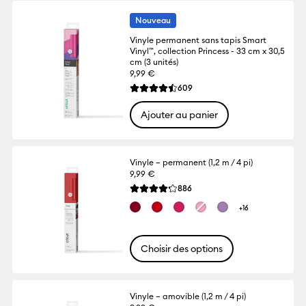
Nouveau
Vinyle permanent sans tapis Smart
Vinyl™, collection Princess - 33 cm x 30,5
cm (3 unités)
9,99 €
Reviews
609
La note moyenne de ce produit est 4.5 su
Ajouter au panier
Vinyle – permanent (1,2 m / 4 pi)
9,99 €
Reviews
886
La note moyenne de ce produit est 4.2 su
+16
Choisir des options
Vinyle – amovible (1,2 m / 4 pi)