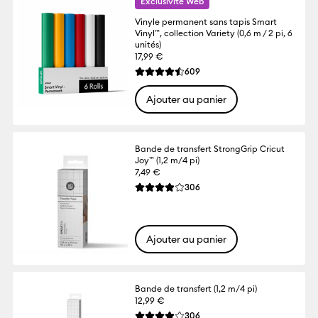
Exclusivité Web
Vinyle permanent sans tapis Smart
Vinyl™, collection Variety (0,6 m / 2 pi, 6
unités)
17,99 €
Reviews
609
La note moyenne de ce produit est 4.5 su
Ajouter au panier
Bande de transfert StrongGrip Cricut
Joy™ (1,2 m/4 pi)
7,49 €
Reviews
306
La note moyenne de ce produit est 3.9 su
Ajouter au panier
Bande de transfert (1,2 m/4 pi)
12,99 €
Reviews
306