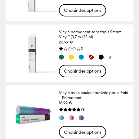
Choisir des options
Vinyle permanent sans tapis Smart
Vinyl™ (3,7 m / 12 pi)
26,99 €
Reviews
2
La note moyenne de ce produit est 1.0 su
+1
Choisir des options
Vinyle avec couleur activée par le froid
– Permanent
18,99 €
Reviews
78
La note moyenne de ce produit est 4.8 su
Choisir des options