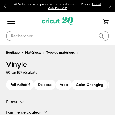
ut
Previous
Next
🔥NOUVEAU PRIX RÉDUIT
Machines de découpe Cricut Maker 4
Utilisez les touches Tab et Shift plus pour naviguer dans les résult
Vinyle
Boutique
Matériaux
Type de matériaux
Vinyle
50
sur 157 résultats
Foil Adhésif
De base
Vrac
Color-Changing
G
Filtrer
Famille de couleur