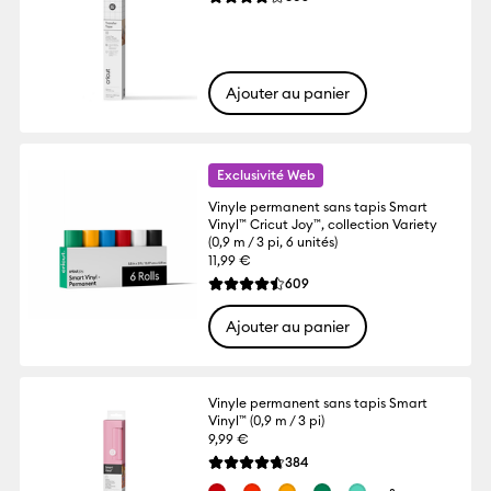
La note moyenne de ce produit est 3.9 su
Ajouter au panier
Exclusivité Web
Vinyle permanent sans tapis Smart
Vinyl™ Cricut Joy™, collection Variety
(0,9 m / 3 pi, 6 unités)
11,99 €
Reviews
609
La note moyenne de ce produit est 4.5 su
Ajouter au panier
Vinyle permanent sans tapis Smart
Vinyl™ (0,9 m / 3 pi)
9,99 €
Reviews
384
La note moyenne de ce produit est 4.7 su