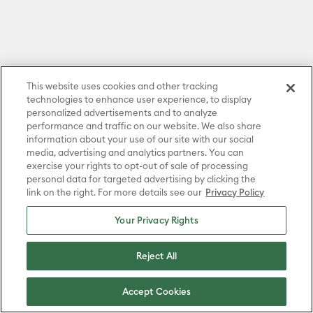
This website uses cookies and other tracking
technologies to enhance user experience, to display
À propos de Cricut
personalized advertisements and to analyze
performance and traffic on our website. We also share
information about your use of our site with our social
Produits
media, advertising and analytics partners. You can
exercise your rights to opt-out of sale of processing
personal data for targeted advertising by clicking the
Politiques
link on the right. For more details see our
Privacy Policy
Your Privacy Rights
Restez au courant : nous
vous enverrons des
Reject All
offres, et bien plus.
Accept Cookies