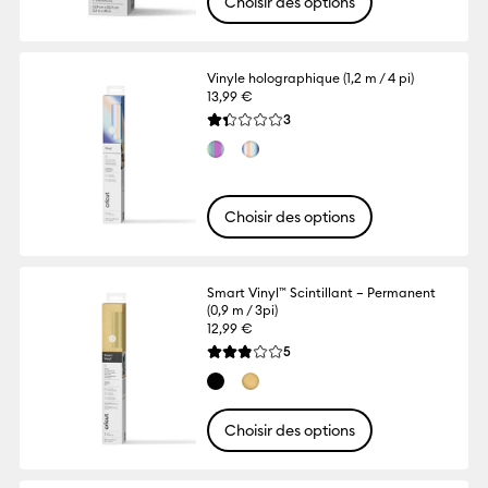
Choisir des options
Vinyle holographique (1,2 m / 4 pi)
13,99 €
Reviews
3
La note moyenne de ce produit est 1.3 su
Choisir des options
Smart Vinyl™ Scintillant – Permanent
(0,9 m / 3pi)
12,99 €
Reviews
5
La note moyenne de ce produit est 2.8 su
Choisir des options