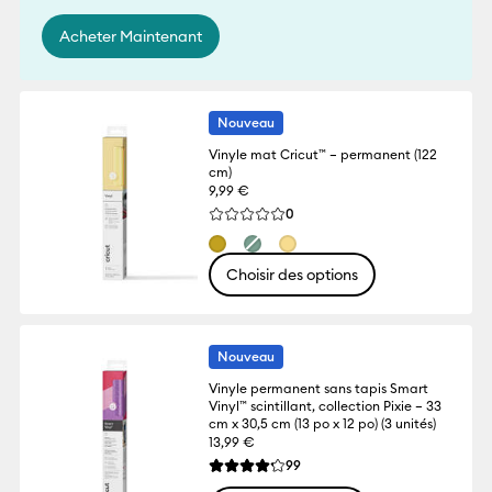
Acheter Maintenant
Nouveau
Vinyle mat Cricut™ – permanent (122
cm)
9,99 €
Reviews
0
La note moyenne de ce produit est 0.0 s
Choisir des options
Nouveau
Vinyle permanent sans tapis Smart
Vinyl™ scintillant, collection Pixie – 33
cm x 30,5 cm (13 po x 12 po) (3 unités)
13,99 €
Reviews
99
La note moyenne de ce produit est 4.2 su