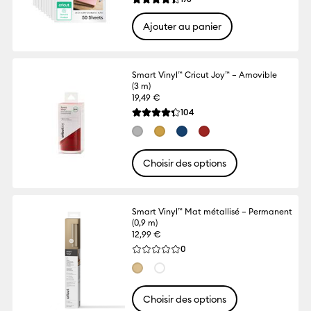
La note moyenne de ce produit est 4.4 s
Ajouter au panier
Smart Vinyl™ Cricut Joy™ – Amovible
(3 m)
19,49 €
Reviews
104
La note moyenne de ce produit est 4.3 su
Choisir des options
Smart Vinyl™ Mat métallisé – Permanent
(0,9 m)
12,99 €
Reviews
0
La note moyenne de ce produit est 0.0 s
Choisir des options