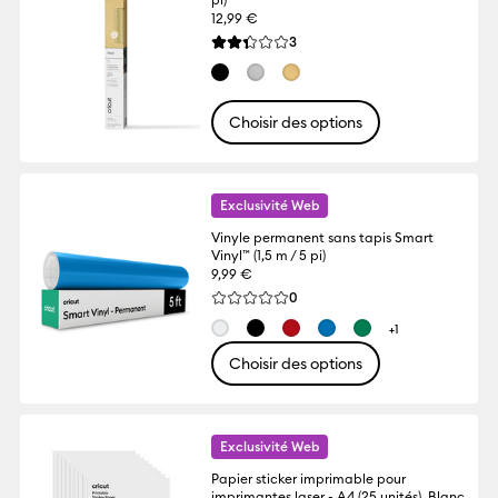
12,99 €
Reviews
3
La note moyenne de ce produit est 2.3 su
Choisir des options
Exclusivité Web
Vinyle permanent sans tapis Smart
Vinyl™ (1,5 m / 5 pi)
9,99 €
Reviews
0
La note moyenne de ce produit est 0.0 s
+1
Choisir des options
Exclusivité Web
Papier sticker imprimable pour
imprimantes laser - A4 (25 unités), Blanc