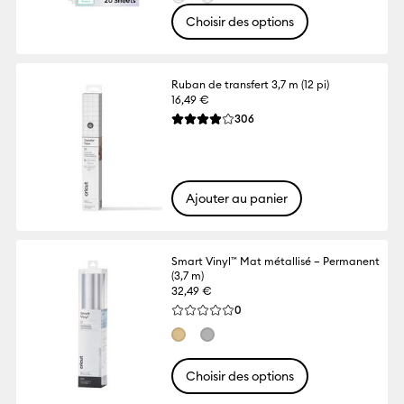
Choisir des options
Ruban de transfert 3,7 m (12 pi)
16,49 €
Reviews
306
La note moyenne de ce produit est 3.9 su
Ajouter au panier
Smart Vinyl™ Mat métallisé – Permanent
(3,7 m)
32,49 €
Reviews
0
La note moyenne de ce produit est 0.0 s
Choisir des options