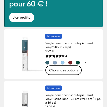
pour 60 € !
J’en profite
Nouveau
Vinyle permanent sans tapis Smart
Vinyl™ (0,9 m / 3 pi)
9,99 €
Reviews
384
La note moyenne de ce produit est 4.7 su
+4
Choisir des options
Nouveau
Vinyle permanent sans tapis Smart
Vinyl™ scintillant – 33 cm x 91,4 cm (13 po
x 36 po)
13,99 €