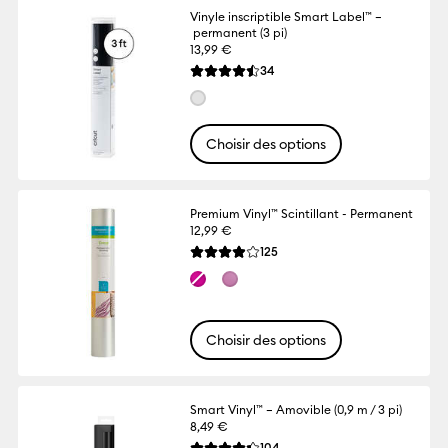
Vinyle inscriptible Smart Label™ –
permanent (3 pi)
13,99 €
Reviews
34
La note moyenne de ce produit est 4.5 su
Choisir des options
Premium Vinyl™ Scintillant - Permanent
12,99 €
Reviews
125
La note moyenne de ce produit est 3.9 su
Choisir des options
Smart Vinyl™ – Amovible (0,9 m / 3 pi)
8,49 €
Reviews
104