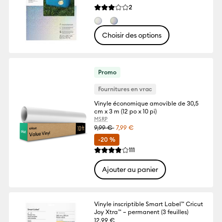
Reviews
2
La note moyenne de ce produit est 3.0 su
Choisir des options
Promo
Fournitures en vrac
Vinyle économique amovible de 30,5
cm x 3 m (12 po x 10 pi)
MSRP
9,99 €
7,99 €
-20 %
Reviews
111
La note moyenne de ce produit est 3.8 su
Ajouter au panier
Vinyle inscriptible Smart Label™ Cricut
Joy Xtra™ – permanent (3 feuilles)
12,99 €