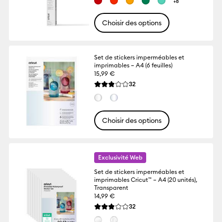
+8
Choisir des options
Set de stickers imperméables et
imprimables – A4 (6 feuilles)
15,99 €
Reviews
32
La note moyenne de ce produit est 2.8 su
Choisir des options
Exclusivité Web
Set de stickers imperméables et
imprimables Cricut™ – A4 (20 unités),
Transparent
14,99 €
Reviews
32
La note moyenne de ce produit est 2.8 su