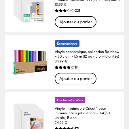
13,99 €
Reviews
221
La note moyenne de ce produit est 3.1 su
Ajouter au panier
Économique
Vinyle économique, collection Rainbow
– 30,5 cm × 1,5 m (12 po × 5 pi) (10 unités)
34,99 €
Reviews
111
La note moyenne de ce produit est 3.8 su
Ajouter au panier
Exclusivité Web
Vinyle imprimable Cricut™ pour
imprimante à jet d'encre – A4 (50
unités), Blanc
24,99 €
Reviews
176