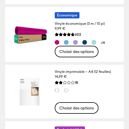
Économique
Vinyle économique (3 m / 10 pi)
9,99 €
Reviews
602
La note moyenne de ce produit est 4.7 su
+14
Choisir des options
Vinyle imprimable – A4 (12 feuilles)
14,99 €
Reviews
18
La note moyenne de ce produit est 1.8 su
Choisir des options