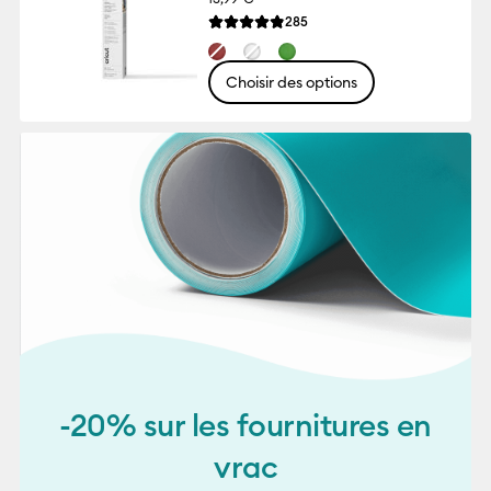
Reviews
285
La note moyenne de ce produit est 4.8 su
Choisir des options
-20% sur les fournitures en
vrac