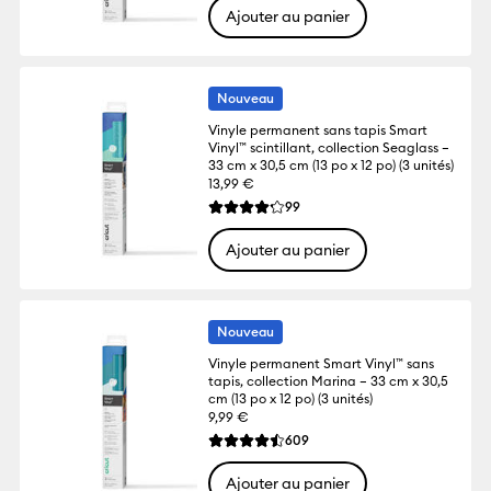
Ajouter au panier
Nouveau
Vinyle permanent sans tapis Smart
Vinyl™ scintillant, collection Seaglass –
33 cm x 30,5 cm (13 po x 12 po) (3 unités)
13,99 €
Reviews
99
La note moyenne de ce produit est 4.2 su
Ajouter au panier
Nouveau
Vinyle permanent Smart Vinyl™ sans
tapis, collection Marina – 33 cm x 30,5
cm (13 po x 12 po) (3 unités)
9,99 €
Reviews
609
La note moyenne de ce produit est 4.5 su
Ajouter au panier