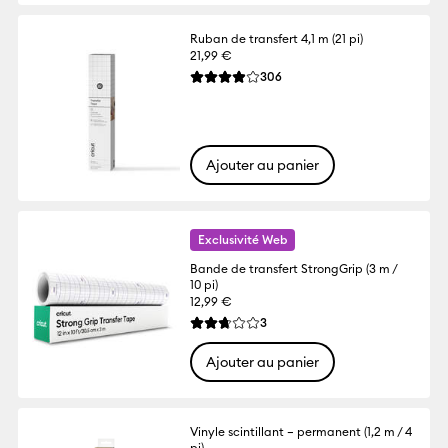
Ruban de transfert 4,1 m (21 pi)
21,99 €
Reviews
306
La note moyenne de ce produit est 3.9 su
Ajouter au panier
Exclusivité Web
Bande de transfert StrongGrip (3 m /
10 pi)
12,99 €
Reviews
3
La note moyenne de ce produit est 2.7 su
Ajouter au panier
Vinyle scintillant – permanent (1,2 m / 4
pi)