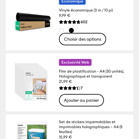
Économique
Vinyle économique (3 m / 10 pi)
9,99 €
Reviews
602
La note moyenne de ce produit est 4.7 su
Choisir des options
Exclusivité Web
Film de plastification - A4 (30 unités),
Holographique et transparent
21,99 €
Reviews
7
La note moyenne de ce produit est 4.3 su
Ajouter au panier
Set de stickers imperméables et
imprimables holographiques – A4 (5
feuilles)
15,99 €