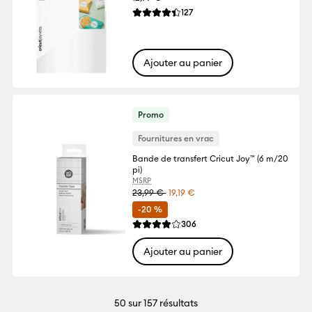
Reviews
127
La note moyenne de ce produit est 4.4 s
Ajouter au panier
Promo
Fournitures en vrac
Bande de transfert Cricut Joy™ (6 m/20
pi)
MSRP
23,99 €
19,19 €
-20 %
Reviews
306
La note moyenne de ce produit est 3.9 su
Ajouter au panier
50
sur 157 résultats