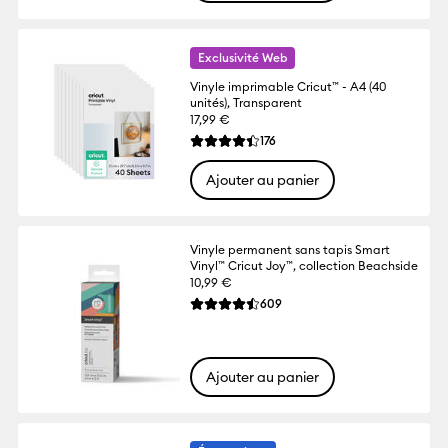
Exclusivité Web
Vinyle imprimable Cricut™ - A4 (40
unités), Transparent
17,99 €
Reviews
176
La note moyenne de ce produit est 4.4 s
Ajouter au panier
Vinyle permanent sans tapis Smart
Vinyl™ Cricut Joy™, collection Beachside
10,99 €
Reviews
609
La note moyenne de ce produit est 4.5 su
Ajouter au panier