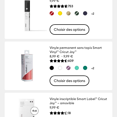
9,99 €
Reviews
753
La note moyenne de ce produit est 4.6 su
+2
Choisir des options
Vinyle permanent sans tapis Smart
Vinyl™ Cricut Joy™
-
8,99 €
9,99 €
Reviews
609
La note moyenne de ce produit est 4.5 su
+2
Choisir des options
Vinyle inscriptible Smart Label™ Cricut
Joy™ – amovible
9,99 €
Reviews
18
La note moyenne de ce produit est 4.3 su