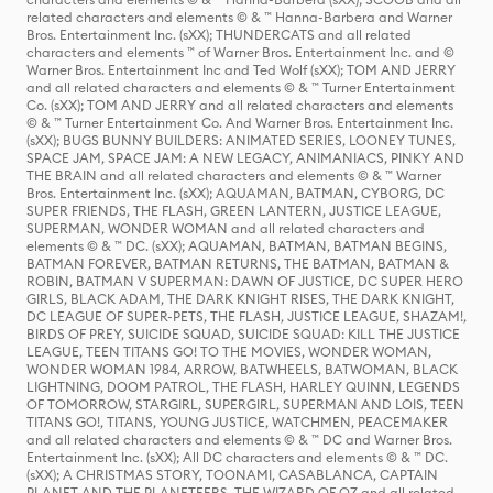
related characters and elements © & ™ Hanna-Barbera and Warner
Bros. Entertainment Inc. (sXX); THUNDERCATS and all related
characters and elements ™ of Warner Bros. Entertainment Inc. and ©
Warner Bros. Entertainment Inc and Ted Wolf (sXX); TOM AND JERRY
and all related characters and elements © & ™ Turner Entertainment
Co. (sXX); TOM AND JERRY and all related characters and elements
© & ™ Turner Entertainment Co. And Warner Bros. Entertainment Inc.
(sXX); BUGS BUNNY BUILDERS: ANIMATED SERIES, LOONEY TUNES,
SPACE JAM, SPACE JAM: A NEW LEGACY, ANIMANIACS, PINKY AND
THE BRAIN and all related characters and elements © & ™ Warner
Bros. Entertainment Inc. (sXX); AQUAMAN, BATMAN, CYBORG, DC
SUPER FRIENDS, THE FLASH, GREEN LANTERN, JUSTICE LEAGUE,
SUPERMAN, WONDER WOMAN and all related characters and
elements © & ™ DC. (sXX); AQUAMAN, BATMAN, BATMAN BEGINS,
BATMAN FOREVER, BATMAN RETURNS, THE BATMAN, BATMAN &
ROBIN, BATMAN V SUPERMAN: DAWN OF JUSTICE, DC SUPER HERO
GIRLS, BLACK ADAM, THE DARK KNIGHT RISES, THE DARK KNIGHT,
DC LEAGUE OF SUPER-PETS, THE FLASH, JUSTICE LEAGUE, SHAZAM!,
BIRDS OF PREY, SUICIDE SQUAD, SUICIDE SQUAD: KILL THE JUSTICE
LEAGUE, TEEN TITANS GO! TO THE MOVIES, WONDER WOMAN,
WONDER WOMAN 1984, ARROW, BATWHEELS, BATWOMAN, BLACK
LIGHTNING, DOOM PATROL, THE FLASH, HARLEY QUINN, LEGENDS
OF TOMORROW, STARGIRL, SUPERGIRL, SUPERMAN AND LOIS, TEEN
TITANS GO!, TITANS, YOUNG JUSTICE, WATCHMEN, PEACEMAKER
and all related characters and elements © & ™ DC and Warner Bros.
Entertainment Inc. (sXX); All DC characters and elements © & ™ DC.
(sXX); A CHRISTMAS STORY, TOONAMI, CASABLANCA, CAPTAIN
PLANET AND THE PLANETEERS, THE WIZARD OF OZ and all related