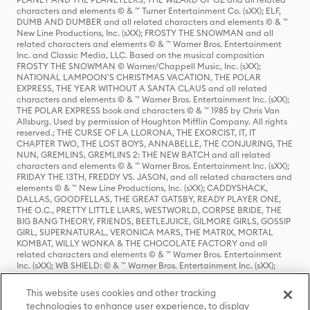
characters and elements © & ™ Turner Entertainment Co. (sXX); ELF,
DUMB AND DUMBER and all related characters and elements © & ™
New Line Productions, Inc. (sXX); FROSTY THE SNOWMAN and all
related characters and elements © & ™ Warner Bros. Entertainment
Inc. and Classic Media, LLC. Based on the musical composition
FROSTY THE SNOWMAN © Warner/Chappell Music, Inc. (sXX);
NATIONAL LAMPOON'S CHRISTMAS VACATION, THE POLAR
EXPRESS, THE YEAR WITHOUT A SANTA CLAUS and all related
characters and elements © & ™ Warner Bros. Entertainment Inc. (sXX);
THE POLAR EXPRESS book and characters © & ™ 1985 by Chris Van
Allsburg. Used by permission of Houghton Mifflin Company. All rights
reserved.; THE CURSE OF LA LLORONA, THE EXORCIST, IT, IT
CHAPTER TWO, THE LOST BOYS, ANNABELLE, THE CONJURING, THE
NUN, GREMLINS, GREMLINS 2: THE NEW BATCH and all related
characters and elements © & ™ Warner Bros. Entertainment Inc. (sXX);
FRIDAY THE 13TH, FREDDY VS. JASON, and all related characters and
elements © & ™ New Line Productions, Inc. (sXX); CADDYSHACK,
DALLAS, GOODFELLAS, THE GREAT GATSBY, READY PLAYER ONE,
THE O.C., PRETTY LITTLE LIARS, WESTWORLD, CORPSE BRIDE, THE
BIG BANG THEORY, FRIENDS, BEETLEJUICE, GILMORE GIRLS, GOSSIP
GIRL, SUPERNATURAL, VERONICA MARS, THE MATRIX, MORTAL
KOMBAT, WILLY WONKA & THE CHOCOLATE FACTORY and all
related characters and elements © & ™ Warner Bros. Entertainment
Inc. (sXX); WB SHIELD: © & ™ Warner Bros. Entertainment Inc. (sXX);
HOUSE OF THE DRAGON, GAME OF THRONES, and all related
characters and elements © & ™ Home Box Office, Inc. (sXX); CHILLING
This website uses cookies and other tracking
ADVENTURES OF SABRINA, RIVERDALE © & ™ Warner Bros.
technologies to enhance user experience, to display
Entertainment Inc. Archie Comics and all related characters and