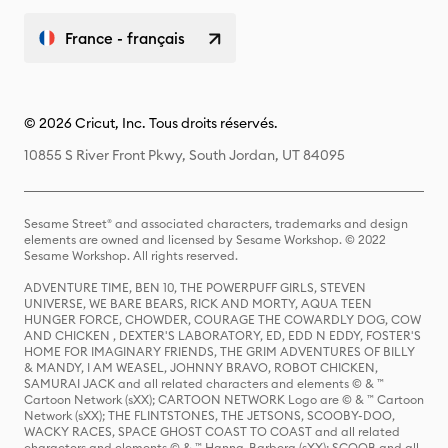
France - français
© 2026 Cricut, Inc. Tous droits réservés.
10855 S River Front Pkwy, South Jordan, UT 84095
Sesame Street® and associated characters, trademarks and design
elements are owned and licensed by Sesame Workshop. © 2022
Sesame Workshop. All rights reserved.
ADVENTURE TIME, BEN 10, THE POWERPUFF GIRLS, STEVEN
UNIVERSE, WE BARE BEARS, RICK AND MORTY, AQUA TEEN
HUNGER FORCE, CHOWDER, COURAGE THE COWARDLY DOG, COW
AND CHICKEN , DEXTER'S LABORATORY, ED, EDD N EDDY, FOSTER'S
HOME FOR IMAGINARY FRIENDS, THE GRIM ADVENTURES OF BILLY
& MANDY, I AM WEASEL, JOHNNY BRAVO, ROBOT CHICKEN,
SAMURAI JACK and all related characters and elements © & ™
Cartoon Network (sXX); CARTOON NETWORK Logo are © & ™ Cartoon
Network (sXX); THE FLINTSTONES, THE JETSONS, SCOOBY-DOO,
WACKY RACES, SPACE GHOST COAST TO COAST and all related
characters and elements © & ™ Hanna-Barbera (sXX); SCOOB and all