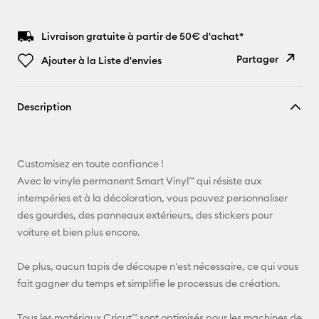
Livraison gratuite à partir de 50€ d'achat*
Partager
Ajouter à la Liste d'envies
Copier le
Description
lien
E-mail
Customisez en toute confiance !
Pinterest
Avec le vinyle permanent Smart Vinyl™ qui résiste aux
intempéries et à la décoloration, vous pouvez personnaliser
Facebook
des gourdes, des panneaux extérieurs, des stickers pour
voiture et bien plus encore.
X
De plus, aucun tapis de découpe n'est nécessaire, ce qui vous
fait gagner du temps et simplifie le processus de création.
Tous les matériaux Cricut™ sont optimisés pour les machines de