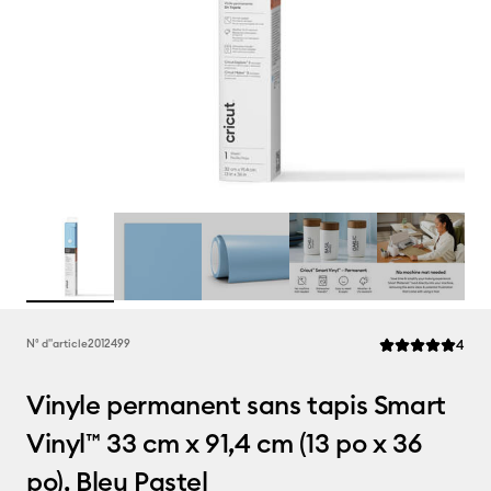
Rev
N° d''article
2012499
4
La note moyenne 
Vinyle permanent sans tapis Smart
Vinyl™ 33 cm x 91,4 cm (13 po x 36
po), Bleu Pastel