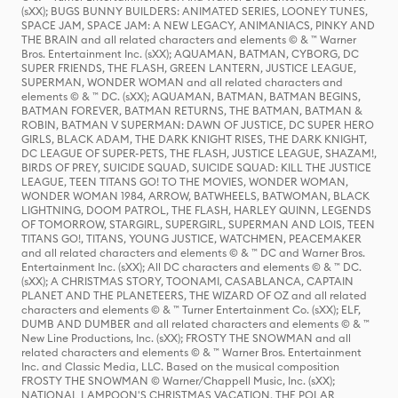
(sXX); BUGS BUNNY BUILDERS: ANIMATED SERIES, LOONEY TUNES,
SPACE JAM, SPACE JAM: A NEW LEGACY, ANIMANIACS, PINKY AND
THE BRAIN and all related characters and elements © & ™ Warner
Bros. Entertainment Inc. (sXX); AQUAMAN, BATMAN, CYBORG, DC
SUPER FRIENDS, THE FLASH, GREEN LANTERN, JUSTICE LEAGUE,
SUPERMAN, WONDER WOMAN and all related characters and
elements © & ™ DC. (sXX); AQUAMAN, BATMAN, BATMAN BEGINS,
BATMAN FOREVER, BATMAN RETURNS, THE BATMAN, BATMAN &
ROBIN, BATMAN V SUPERMAN: DAWN OF JUSTICE, DC SUPER HERO
GIRLS, BLACK ADAM, THE DARK KNIGHT RISES, THE DARK KNIGHT,
DC LEAGUE OF SUPER-PETS, THE FLASH, JUSTICE LEAGUE, SHAZAM!,
BIRDS OF PREY, SUICIDE SQUAD, SUICIDE SQUAD: KILL THE JUSTICE
LEAGUE, TEEN TITANS GO! TO THE MOVIES, WONDER WOMAN,
WONDER WOMAN 1984, ARROW, BATWHEELS, BATWOMAN, BLACK
LIGHTNING, DOOM PATROL, THE FLASH, HARLEY QUINN, LEGENDS
OF TOMORROW, STARGIRL, SUPERGIRL, SUPERMAN AND LOIS, TEEN
TITANS GO!, TITANS, YOUNG JUSTICE, WATCHMEN, PEACEMAKER
and all related characters and elements © & ™ DC and Warner Bros.
Entertainment Inc. (sXX); All DC characters and elements © & ™ DC.
(sXX); A CHRISTMAS STORY, TOONAMI, CASABLANCA, CAPTAIN
PLANET AND THE PLANETEERS, THE WIZARD OF OZ and all related
characters and elements © & ™ Turner Entertainment Co. (sXX); ELF,
DUMB AND DUMBER and all related characters and elements © & ™
New Line Productions, Inc. (sXX); FROSTY THE SNOWMAN and all
related characters and elements © & ™ Warner Bros. Entertainment
Inc. and Classic Media, LLC. Based on the musical composition
FROSTY THE SNOWMAN © Warner/Chappell Music, Inc. (sXX);
NATIONAL LAMPOON'S CHRISTMAS VACATION, THE POLAR