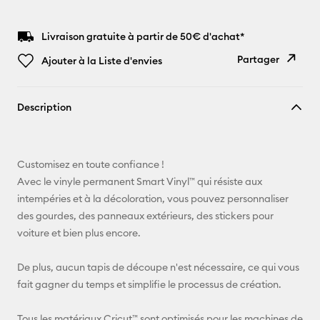
Livraison gratuite à partir de 50€ d'achat*
Partager
Ajouter à la Liste d'envies
Copier le
Description
lien
E-mail
Customisez en toute confiance !
Pinterest
Avec le vinyle permanent Smart Vinyl™ qui résiste aux
intempéries et à la décoloration, vous pouvez personnaliser
Facebook
des gourdes, des panneaux extérieurs, des stickers pour
voiture et bien plus encore.
X
De plus, aucun tapis de découpe n'est nécessaire, ce qui vous
fait gagner du temps et simplifie le processus de création.
Tous les matériaux Cricut™ sont optimisés pour les machines de