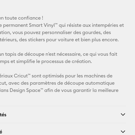
E-mail
n toute confiance !
Pinterest
le permanent Smart Vinyl™ qui résiste aux intempéries et
ation, vous pouvez personnaliser des gourdes, des
Facebook
rieurs, des stickers pour voiture et bien plus encore.
X
n tapis de découpe n'est nécessaire, ce qui vous fait
mps et simplifie le processus de création.
ériaux Cricut™ sont optimisés pour les machines de
cut, avec des paramètres de découpe automatique
dans Design Space™ afin de vous garantir la meilleure
tés
é