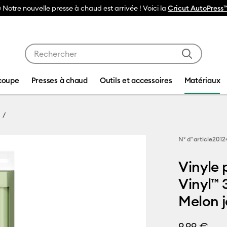
 Notre nouvelle presse à chaud est arrivée ! Voici la
Cricut AutoPress™
Utilisez les touches Tab et Shift plus pour naviguer da
coupe
Presses à chaud
Outils et accessoires
Matériaux
N° d''article
2012
Vinyle 
Vinyl™ 
Melon 
9,99 €