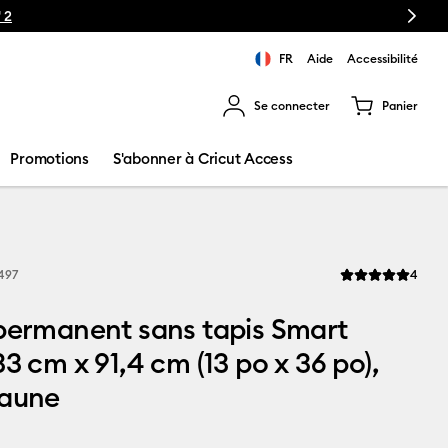
Next
 2
FR
Aide
Accessibilité
Se connecter
Panier
ns les résultats de recherche.
Promotions
S'abonner à Cricut Access
Revi
497
4
La note moyenne d
permanent sans tapis Smart
33 cm x 91,4 cm (13 po x 36 po),
jaune