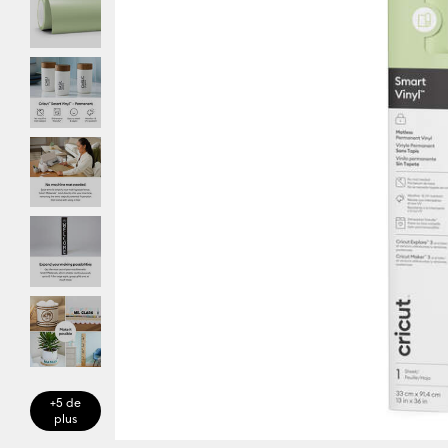
+5 de
plus