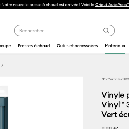
 Notre nouvelle presse à chaud est arrivée ! Voici la
Cricut AutoPress™
Utilisez les touches Tab et Shift plus pour naviguer da
coupe
Presses à chaud
Outils et accessoires
Matériaux
N° d''article
2012
Vinyle 
Vinyl™ 
Vert é
9,99 €