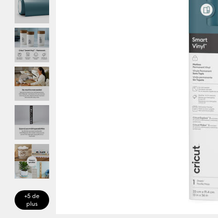
+5 de
plus