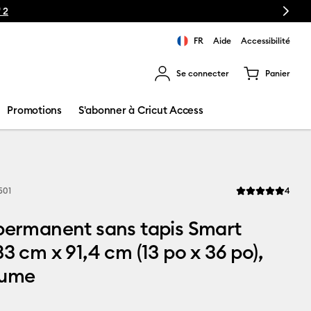
Next
 2
FR
Aide
Accessibilité
Se connecter
Panier
ns les résultats de recherche.
Promotions
S'abonner à Cricut Access
Revi
501
4
La note moyenne d
permanent sans tapis Smart
33 cm x 91,4 cm (13 po x 36 po),
cume