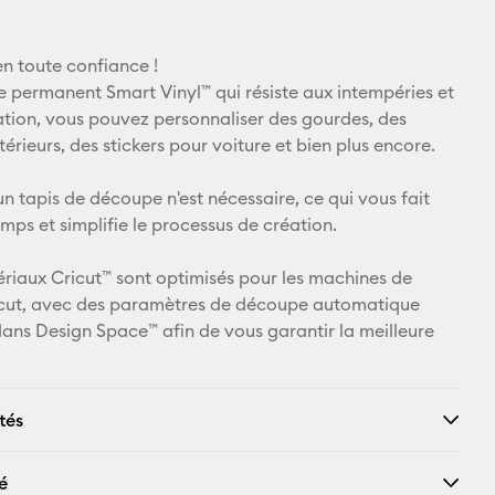
E-mail
n toute confiance !
Pinterest
le permanent Smart Vinyl™ qui résiste aux intempéries et
ation, vous pouvez personnaliser des gourdes, des
Facebook
rieurs, des stickers pour voiture et bien plus encore.
X
n tapis de découpe n'est nécessaire, ce qui vous fait
mps et simplifie le processus de création.
ériaux Cricut™ sont optimisés pour les machines de
cut, avec des paramètres de découpe automatique
dans Design Space™ afin de vous garantir la meilleure
tés
é