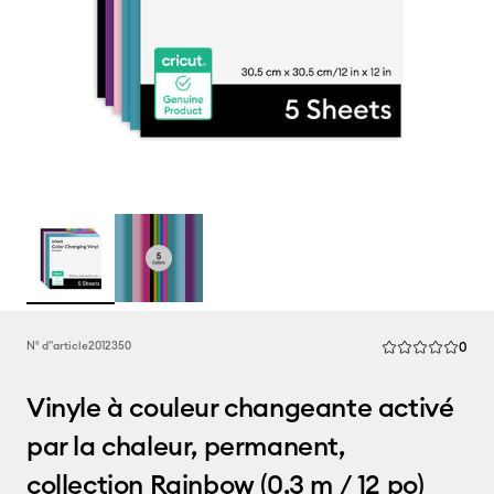
Rev
N° d''article
2012350
0
La note moyenne 
Vinyle à couleur changeante activé
par la chaleur, permanent,
collection Rainbow (0,3 m / 12 po)