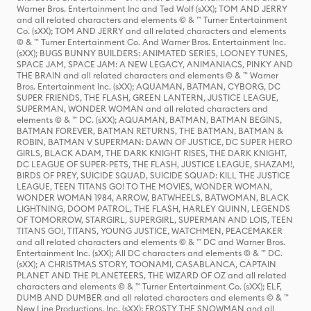
Warner Bros. Entertainment Inc and Ted Wolf (sXX); TOM AND JERRY
and all related characters and elements © & ™ Turner Entertainment
Co. (sXX); TOM AND JERRY and all related characters and elements
© & ™ Turner Entertainment Co. And Warner Bros. Entertainment Inc.
(sXX); BUGS BUNNY BUILDERS: ANIMATED SERIES, LOONEY TUNES,
SPACE JAM, SPACE JAM: A NEW LEGACY, ANIMANIACS, PINKY AND
THE BRAIN and all related characters and elements © & ™ Warner
Bros. Entertainment Inc. (sXX); AQUAMAN, BATMAN, CYBORG, DC
SUPER FRIENDS, THE FLASH, GREEN LANTERN, JUSTICE LEAGUE,
SUPERMAN, WONDER WOMAN and all related characters and
elements © & ™ DC. (sXX); AQUAMAN, BATMAN, BATMAN BEGINS,
BATMAN FOREVER, BATMAN RETURNS, THE BATMAN, BATMAN &
ROBIN, BATMAN V SUPERMAN: DAWN OF JUSTICE, DC SUPER HERO
GIRLS, BLACK ADAM, THE DARK KNIGHT RISES, THE DARK KNIGHT,
DC LEAGUE OF SUPER-PETS, THE FLASH, JUSTICE LEAGUE, SHAZAM!,
BIRDS OF PREY, SUICIDE SQUAD, SUICIDE SQUAD: KILL THE JUSTICE
LEAGUE, TEEN TITANS GO! TO THE MOVIES, WONDER WOMAN,
WONDER WOMAN 1984, ARROW, BATWHEELS, BATWOMAN, BLACK
LIGHTNING, DOOM PATROL, THE FLASH, HARLEY QUINN, LEGENDS
OF TOMORROW, STARGIRL, SUPERGIRL, SUPERMAN AND LOIS, TEEN
TITANS GO!, TITANS, YOUNG JUSTICE, WATCHMEN, PEACEMAKER
and all related characters and elements © & ™ DC and Warner Bros.
Entertainment Inc. (sXX); All DC characters and elements © & ™ DC.
(sXX); A CHRISTMAS STORY, TOONAMI, CASABLANCA, CAPTAIN
PLANET AND THE PLANETEERS, THE WIZARD OF OZ and all related
characters and elements © & ™ Turner Entertainment Co. (sXX); ELF,
DUMB AND DUMBER and all related characters and elements © & ™
New Line Productions, Inc. (sXX); FROSTY THE SNOWMAN and all