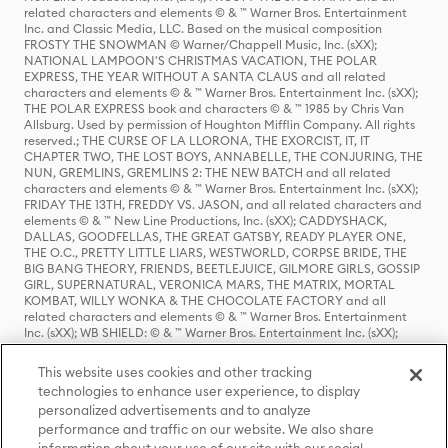
related characters and elements © & ™ Warner Bros. Entertainment
Inc. and Classic Media, LLC. Based on the musical composition
FROSTY THE SNOWMAN © Warner/Chappell Music, Inc. (sXX);
NATIONAL LAMPOON'S CHRISTMAS VACATION, THE POLAR
EXPRESS, THE YEAR WITHOUT A SANTA CLAUS and all related
characters and elements © & ™ Warner Bros. Entertainment Inc. (sXX);
THE POLAR EXPRESS book and characters © & ™ 1985 by Chris Van
Allsburg. Used by permission of Houghton Mifflin Company. All rights
reserved.; THE CURSE OF LA LLORONA, THE EXORCIST, IT, IT
CHAPTER TWO, THE LOST BOYS, ANNABELLE, THE CONJURING, THE
NUN, GREMLINS, GREMLINS 2: THE NEW BATCH and all related
characters and elements © & ™ Warner Bros. Entertainment Inc. (sXX);
FRIDAY THE 13TH, FREDDY VS. JASON, and all related characters and
elements © & ™ New Line Productions, Inc. (sXX); CADDYSHACK,
DALLAS, GOODFELLAS, THE GREAT GATSBY, READY PLAYER ONE,
THE O.C., PRETTY LITTLE LIARS, WESTWORLD, CORPSE BRIDE, THE
BIG BANG THEORY, FRIENDS, BEETLEJUICE, GILMORE GIRLS, GOSSIP
GIRL, SUPERNATURAL, VERONICA MARS, THE MATRIX, MORTAL
KOMBAT, WILLY WONKA & THE CHOCOLATE FACTORY and all
related characters and elements © & ™ Warner Bros. Entertainment
Inc. (sXX); WB SHIELD: © & ™ Warner Bros. Entertainment Inc. (sXX);
HOUSE OF THE DRAGON, GAME OF THRONES, and all related
characters and elements © & ™ Home Box Office, Inc. (sXX); CHILLING
This website uses cookies and other tracking
ADVENTURES OF SABRINA, RIVERDALE © & ™ Warner Bros.
technologies to enhance user experience, to display
Entertainment Inc. Archie Comics and all related characters and
personalized advertisements and to analyze
elements © & ™ Archie Comic Publications, Inc. Used with permission.
(sXX); SEINFELD and all related characters and elements © & ™ Castle
performance and traffic on our website. We also share
Rock Entertainment. (sXX); TED LASSO © & ™ Warner Bros.