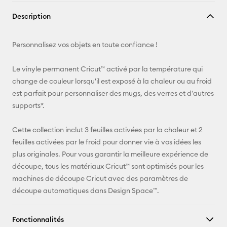
Copier le
Description
lien
E-mail
Personnalisez vos objets en toute confiance !
Pinterest
Le vinyle permanent Cricut™ activé par la température qui
change de couleur lorsqu'il est exposé à la chaleur ou au froid
Facebook
est parfait pour personnaliser des mugs, des verres et d'autres
supports*.
X
Cette collection inclut 3 feuilles activées par la chaleur et 2
feuilles activées par le froid pour donner vie à vos idées les
plus originales. Pour vous garantir la meilleure expérience de
découpe, tous les matériaux Cricut™ sont optimisés pour les
machines de découpe Cricut avec des paramètres de
découpe automatiques dans Design Space™.
Fonctionnalités