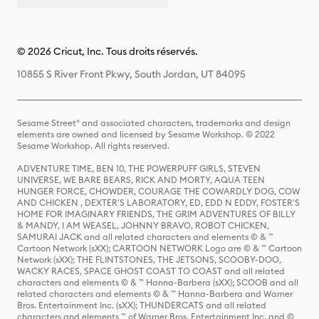
© 2026 Cricut, Inc. Tous droits réservés.
10855 S River Front Pkwy, South Jordan, UT 84095
Sesame Street® and associated characters, trademarks and design
elements are owned and licensed by Sesame Workshop. © 2022
Sesame Workshop. All rights reserved.
ADVENTURE TIME, BEN 10, THE POWERPUFF GIRLS, STEVEN
UNIVERSE, WE BARE BEARS, RICK AND MORTY, AQUA TEEN
HUNGER FORCE, CHOWDER, COURAGE THE COWARDLY DOG, COW
AND CHICKEN , DEXTER'S LABORATORY, ED, EDD N EDDY, FOSTER'S
HOME FOR IMAGINARY FRIENDS, THE GRIM ADVENTURES OF BILLY
& MANDY, I AM WEASEL, JOHNNY BRAVO, ROBOT CHICKEN,
SAMURAI JACK and all related characters and elements © & ™
Cartoon Network (sXX); CARTOON NETWORK Logo are © & ™ Cartoon
Network (sXX); THE FLINTSTONES, THE JETSONS, SCOOBY-DOO,
WACKY RACES, SPACE GHOST COAST TO COAST and all related
characters and elements © & ™ Hanna-Barbera (sXX); SCOOB and all
related characters and elements © & ™ Hanna-Barbera and Warner
Bros. Entertainment Inc. (sXX); THUNDERCATS and all related
characters and elements ™ of Warner Bros. Entertainment Inc. and ©