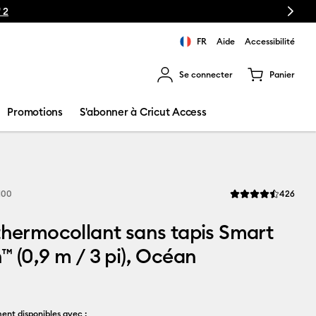
Next
🔥NOUVEAU P
FR
Aide
Accessibilité
Se connecter
Panier
ns les résultats de recherche.
Promotions
S'abonner à Cricut Access
Revi
100
426
La note moyenne de 
thermocollant sans tapis Smart
™ (0,9 m / 3 pi), Océan
ent disponibles avec :