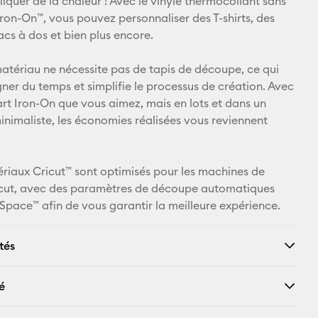
ppliquer de la chaleur ! Avec le vinyle thermocollant sans
Iron-On™, vous pouvez personnaliser des T-shirts, des
Pinterest
acs à dos et bien plus encore.
Facebook
matériau ne nécessite pas de tapis de découpe, ce qui
gner du temps et simplifie le processus de création. Avec
X
t Iron-On que vous aimez, mais en lots et dans un
nimaliste, les économies réalisées vous reviennent
ériaux Cricut™ sont optimisés pour les machines de
cut, avec des paramètres de découpe automatiques
Space™ afin de vous garantir la meilleure expérience.
tés
é