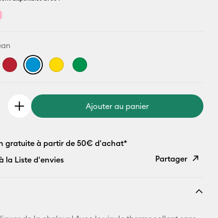
éan
Ajouter au panier
n gratuite à partir de 50€ d'achat*
Partager
à la Liste d'envies
Copier le
lien
E-mail