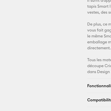
Il suffit d'a
tapis Smart 
vestes, des s
De plus, ce 
vous fait ga
le même Smar
emballage mi
directement.
Tous les mat
découpe Cri
dans Design 
Fonctionnali
Compatibilit