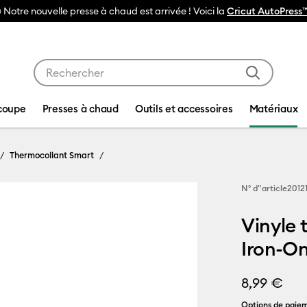
Utilisez les touches Tab et Shift plus pour naviguer da
coupe
Presses à chaud
Outils et accessoires
Matériaux
Thermocollant Smart
N° d''article
2012
Vinyle 
Iron-On
8,99 €
Options de paiem