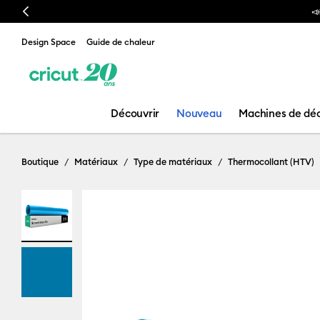
Previous
otre nouvelle presse à chaud est arrivée ! Voici la
Cricut AutoPress™ 2
Design Space
Guide de chaleur
Découvrir
Nouveau
Machines de dé
Boutique
Matériaux
Type de matériaux
Thermocollant (HTV)