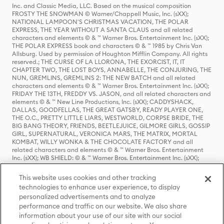
Inc. and Classic Media, LLC. Based on the musical composition
FROSTY THE SNOWMAN © Warner/Chappell Music, Inc. (sXX);
NATIONAL LAMPOON'S CHRISTMAS VACATION, THE POLAR
EXPRESS, THE YEAR WITHOUT A SANTA CLAUS and all related
characters and elements © & ™ Warner Bros. Entertainment Inc. (sXX);
THE POLAR EXPRESS book and characters © & ™ 1985 by Chris Van
Allsburg. Used by permission of Houghton Mifflin Company. All rights
reserved.; THE CURSE OF LA LLORONA, THE EXORCIST, IT, IT
CHAPTER TWO, THE LOST BOYS, ANNABELLE, THE CONJURING, THE
NUN, GREMLINS, GREMLINS 2: THE NEW BATCH and all related
characters and elements © & ™ Warner Bros. Entertainment Inc. (sXX);
FRIDAY THE 13TH, FREDDY VS. JASON, and all related characters and
elements © & ™ New Line Productions, Inc. (sXX); CADDYSHACK,
DALLAS, GOODFELLAS, THE GREAT GATSBY, READY PLAYER ONE,
THE O.C., PRETTY LITTLE LIARS, WESTWORLD, CORPSE BRIDE, THE
BIG BANG THEORY, FRIENDS, BEETLEJUICE, GILMORE GIRLS, GOSSIP
GIRL, SUPERNATURAL, VERONICA MARS, THE MATRIX, MORTAL
KOMBAT, WILLY WONKA & THE CHOCOLATE FACTORY and all
related characters and elements © & ™ Warner Bros. Entertainment
Inc. (sXX); WB SHIELD: © & ™ Warner Bros. Entertainment Inc. (sXX);
HOUSE OF THE DRAGON, GAME OF THRONES, and all related
characters and elements © & ™ Home Box Office, Inc. (sXX); CHILLING
This website uses cookies and other tracking
ADVENTURES OF SABRINA, RIVERDALE © & ™ Warner Bros.
technologies to enhance user experience, to display
Entertainment Inc. Archie Comics and all related characters and
personalized advertisements and to analyze
elements © & ™ Archie Comic Publications, Inc. Used with permission.
(sXX); SEINFELD and all related characters and elements © & ™ Castle
performance and traffic on our website. We also share
Rock Entertainment. (sXX); TED LASSO © & ™ Warner Bros.
information about your use of our site with our social
Entertainment Inc. & Universal Television LLC (sXX); THE HOBBIT: AN