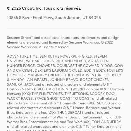
© 2026 Cricut, Inc. Tous droits réservés.
10855 S River Front Pkwy, South Jordan, UT 84095
Sesame Street® and associated characters, trademarks and design
elements are owned and licensed by Sesame Workshop. © 2022
Sesame Workshop. All rights reserved.
ADVENTURE TIME, BEN 10, THE POWERPUFF GIRLS, STEVEN
UNIVERSE, WE BARE BEARS, RICK AND MORTY, AQUA TEEN
HUNGER FORCE, CHOWDER, COURAGE THE COWARDLY DOG, COW
AND CHICKEN , DEXTER'S LABORATORY, ED, EDD N EDDY, FOSTER'S
HOME FOR IMAGINARY FRIENDS, THE GRIM ADVENTURES OF BILLY
& MANDY, I AM WEASEL, JOHNNY BRAVO, ROBOT CHICKEN,
SAMURAI JACK and all related characters and elements © & ™
Cartoon Network (sXX); CARTOON NETWORK Logo are © & ™ Cartoon
Network (sXX); THE FLINTSTONES, THE JETSONS, SCOOBY-DOO,
WACKY RACES, SPACE GHOST COAST TO COAST and all related
characters and elements © & ™ Hanna-Barbera (sXX); SCOOB and all
related characters and elements © & ™ Hanna-Barbera and Warner
Bros. Entertainment Inc. (sXX); THUNDERCATS and all related
characters and elements ™ of Warner Bros. Entertainment Inc. and ©
Warner Bros. Entertainment Inc and Ted Wolf (sXX); TOM AND JERRY
and all related characters and elements © & ™ Turner Entertainment