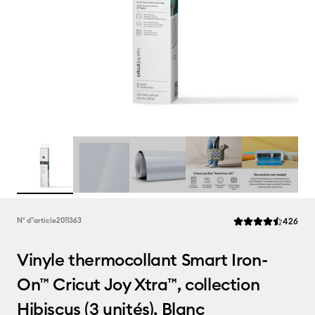
Rev
N° d''article
2011363
426
La note moyenne de
Vinyle thermocollant Smart Iron-
On™ Cricut Joy Xtra™, collection
Hibiscus (3 unités), Blanc