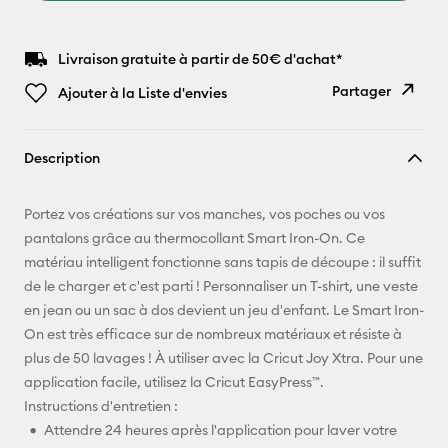
Livraison gratuite à partir de 50€ d'achat*
Partager
Ajouter à la Liste d'envies
Copier le
Description
lien
E-mail
Portez vos créations sur vos manches, vos poches ou vos
pantalons grâce au thermocollant Smart Iron-On. Ce
Pinterest
matériau intelligent fonctionne sans tapis de découpe : il suffit
de le charger et c'est parti ! Personnaliser un T-shirt, une veste
Facebook
en jean ou un sac à dos devient un jeu d'enfant. Le Smart Iron-
On est très efficace sur de nombreux matériaux et résiste à
X
plus de 50 lavages ! À utiliser avec la Cricut Joy Xtra. Pour une
application facile, utilisez la Cricut EasyPress™.
Instructions d'entretien :
Attendre 24 heures après l'application pour laver votre