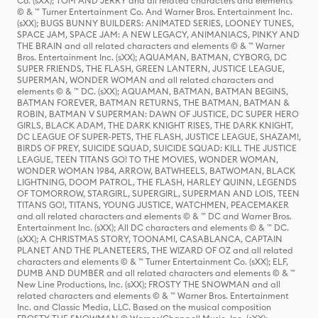
Co. (sXX); TOM AND JERRY and all related characters and elements
© & ™ Turner Entertainment Co. And Warner Bros. Entertainment Inc.
(sXX); BUGS BUNNY BUILDERS: ANIMATED SERIES, LOONEY TUNES,
SPACE JAM, SPACE JAM: A NEW LEGACY, ANIMANIACS, PINKY AND
THE BRAIN and all related characters and elements © & ™ Warner
Bros. Entertainment Inc. (sXX); AQUAMAN, BATMAN, CYBORG, DC
SUPER FRIENDS, THE FLASH, GREEN LANTERN, JUSTICE LEAGUE,
SUPERMAN, WONDER WOMAN and all related characters and
elements © & ™ DC. (sXX); AQUAMAN, BATMAN, BATMAN BEGINS,
BATMAN FOREVER, BATMAN RETURNS, THE BATMAN, BATMAN &
ROBIN, BATMAN V SUPERMAN: DAWN OF JUSTICE, DC SUPER HERO
GIRLS, BLACK ADAM, THE DARK KNIGHT RISES, THE DARK KNIGHT,
DC LEAGUE OF SUPER-PETS, THE FLASH, JUSTICE LEAGUE, SHAZAM!,
BIRDS OF PREY, SUICIDE SQUAD, SUICIDE SQUAD: KILL THE JUSTICE
LEAGUE, TEEN TITANS GO! TO THE MOVIES, WONDER WOMAN,
WONDER WOMAN 1984, ARROW, BATWHEELS, BATWOMAN, BLACK
LIGHTNING, DOOM PATROL, THE FLASH, HARLEY QUINN, LEGENDS
OF TOMORROW, STARGIRL, SUPERGIRL, SUPERMAN AND LOIS, TEEN
TITANS GO!, TITANS, YOUNG JUSTICE, WATCHMEN, PEACEMAKER
and all related characters and elements © & ™ DC and Warner Bros.
Entertainment Inc. (sXX); All DC characters and elements © & ™ DC.
(sXX); A CHRISTMAS STORY, TOONAMI, CASABLANCA, CAPTAIN
PLANET AND THE PLANETEERS, THE WIZARD OF OZ and all related
characters and elements © & ™ Turner Entertainment Co. (sXX); ELF,
DUMB AND DUMBER and all related characters and elements © & ™
New Line Productions, Inc. (sXX); FROSTY THE SNOWMAN and all
related characters and elements © & ™ Warner Bros. Entertainment
Inc. and Classic Media, LLC. Based on the musical composition