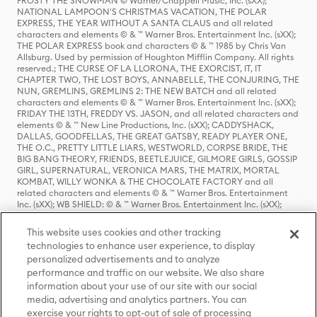
FROSTY THE SNOWMAN © Warner/Chappell Music, Inc. (sXX);
NATIONAL LAMPOON'S CHRISTMAS VACATION, THE POLAR
EXPRESS, THE YEAR WITHOUT A SANTA CLAUS and all related
characters and elements © & ™ Warner Bros. Entertainment Inc. (sXX);
THE POLAR EXPRESS book and characters © & ™ 1985 by Chris Van
Allsburg. Used by permission of Houghton Mifflin Company. All rights
reserved.; THE CURSE OF LA LLORONA, THE EXORCIST, IT, IT
CHAPTER TWO, THE LOST BOYS, ANNABELLE, THE CONJURING, THE
NUN, GREMLINS, GREMLINS 2: THE NEW BATCH and all related
characters and elements © & ™ Warner Bros. Entertainment Inc. (sXX);
FRIDAY THE 13TH, FREDDY VS. JASON, and all related characters and
elements © & ™ New Line Productions, Inc. (sXX); CADDYSHACK,
DALLAS, GOODFELLAS, THE GREAT GATSBY, READY PLAYER ONE,
THE O.C., PRETTY LITTLE LIARS, WESTWORLD, CORPSE BRIDE, THE
BIG BANG THEORY, FRIENDS, BEETLEJUICE, GILMORE GIRLS, GOSSIP
GIRL, SUPERNATURAL, VERONICA MARS, THE MATRIX, MORTAL
KOMBAT, WILLY WONKA & THE CHOCOLATE FACTORY and all
related characters and elements © & ™ Warner Bros. Entertainment
Inc. (sXX); WB SHIELD: © & ™ Warner Bros. Entertainment Inc. (sXX);
HOUSE OF THE DRAGON, GAME OF THRONES, and all related
characters and elements © & ™ Home Box Office, Inc. (sXX); CHILLING
This website uses cookies and other tracking
ADVENTURES OF SABRINA, RIVERDALE © & ™ Warner Bros.
technologies to enhance user experience, to display
Entertainment Inc. Archie Comics and all related characters and
personalized advertisements and to analyze
elements © & ™ Archie Comic Publications, Inc. Used with permission.
(sXX); SEINFELD and all related characters and elements © & ™ Castle
performance and traffic on our website. We also share
Rock Entertainment. (sXX); TED LASSO © & ™ Warner Bros.
information about your use of our site with our social
Entertainment Inc. & Universal Television LLC (sXX); THE HOBBIT: AN
media, advertising and analytics partners. You can
UNEXPECTED JOURNEY, THE HOBBIT: THE DESOLATION OF SMAUG,
exercise your rights to opt-out of sale of processing