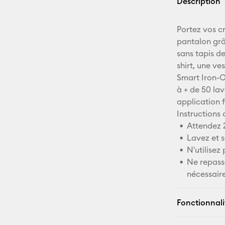
Description
Portez vos c
pantalon grâ
sans tapis de
shirt, une ve
Smart Iron-O
à + de 50 lav
application f
Instructions 
Attendez 2
Lavez et s
N'utilisez
Ne repasse
nécessaire
Fonctionnali