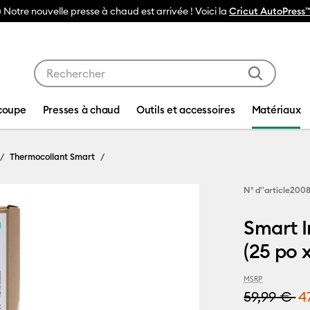
t AutoPress™ 2
Utilisez les touches Tab et Shift plus pour naviguer da
coupe
Presses à chaud
Outils et accessoires
Matériaux
Thermocollant Smart
N° d''article
2008
Smart I
(25 po x
MSRP
59,99 €
4