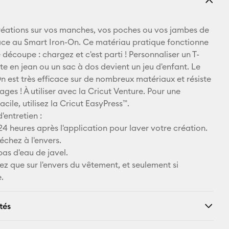
lien
E-mail
réations sur vos manches, vos poches ou vos jambes de
ce au Smart Iron-On. Ce matériau pratique fonctionne
Pinterest
 découpe : chargez et c'est parti ! Personnaliser un T-
ste en jean ou un sac à dos devient un jeu d'enfant. Le
Facebook
n est très efficace sur de nombreux matériaux et résiste
ages ! À utiliser avec la Cricut Venture. Pour une
X
acile, utilisez la Cricut EasyPress™.
d'entretien :
4 heures après l'application pour laver votre création.
échez à l'envers.
 pas d'eau de javel.
z que sur l'envers du vêtement, et seulement si
.
tés