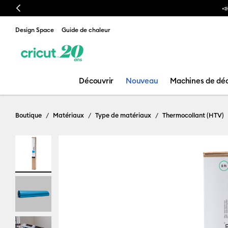
Previous
📣 Notre nouvelle presse à chaud est arrivée ! Voici la
Cricu
Design Space
Guide de chaleur
Découvrir
Nouveau
Machines de dé
Boutique
Matériaux
Type de matériaux
Thermocollant (HTV)