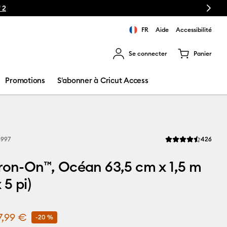
Next
FR
Aide
Accessibilité
Se connecter
Panier
ns les résultats de recherche.
Promotions
S'abonner à Cricut Access
Revi
997
426
La note moyenne de 
ron-On™, Océan 63,5 cm x 1,5 m
 5 pi)
7,99 €
-20 %