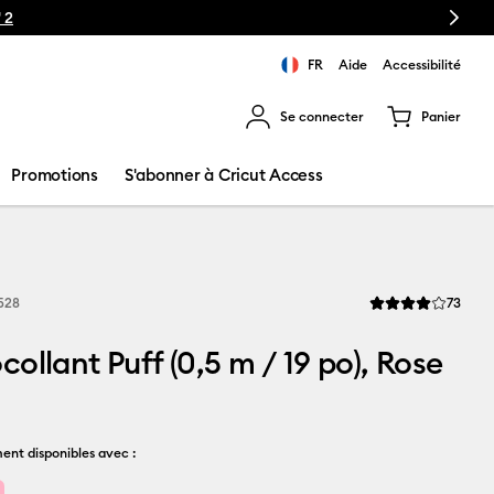
Next
FR
Aide
Accessibilité
Se connecter
Panier
ns les résultats de recherche.
Promotions
S'abonner à Cricut Access
Revi
528
73
La note moyenne de
ollant Puff (0,5 m / 19 po), Rose
ent disponibles avec :