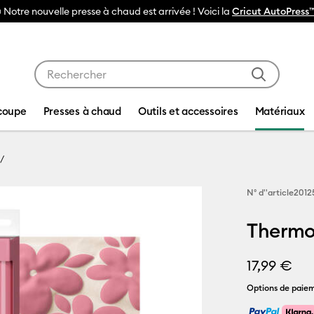
 Voici la
Cricut AutoPress™ 2
Utilisez les touches Tab et Shift plus pour naviguer da
coupe
Presses à chaud
Outils et accessoires
Matériaux
N° d''article
2012
Thermoc
17,99 €
Options de paiem