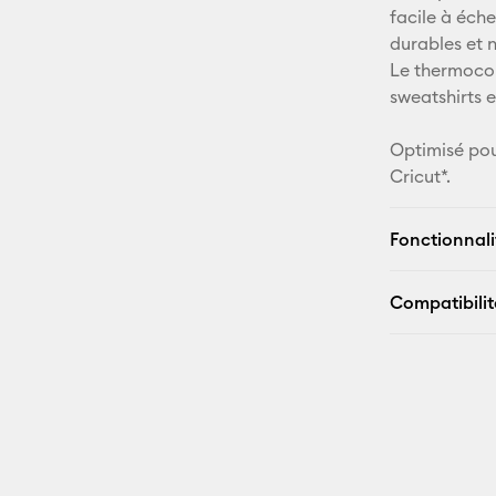
facile à éche
durables et 
Le thermocoll
sweatshirts e
Optimisé pou
Cricut*.
Fonctionnali
Compatibilit