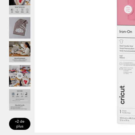
+2 de
plus