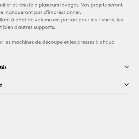
Pinterest
niller et résiste à plusieurs lavages. Vos projets seront
ne manqueront pas d'impressionner.
Facebook
ant à effet de volume est parfait pour les T-shirts, les
t bien d'autres supports.
X
r les machines de découpe et les presses à chaud
tés
é