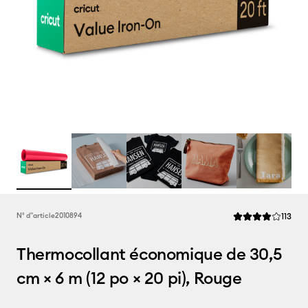
Rev
N° d''article
2010894
113
La note moyenne d
Thermocollant économique de 30,5
cm × 6 m (12 po × 20 pi), Rouge