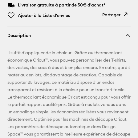
Livraison gratuite à partir de 50€ d'achat*
Partager
Ajouter à la Liste d'envies
Copier le
Description
lien
E-mail
Il suffit d'appliquer de la chaleur ! Grâce au thermocollant
économique Cricut™, vous pouvez personnaliser des T-shirts,
Pinterest
des vestes, des sacs à dos et bien plus encore. En outre, qui dit
matériaux en lots, dit davantage de création. Capable de
Facebook
supporter 25 lavages, ce matériau dispose d'un endos
transparent et résistant à la chaleur pour un transfert facile.
X
Le thermocollant économique Cricut est conçu pour vous offrir
le parfait rapport qualité-prix. Grâce à nos lots vendus dans
un emballage simple, les économies réalisées vous reviennent
directement. Optimisé pour les machines de découpe Cricut.
Les paramètres de découpe automatique dans Design
Space™ vous garantissent la meilleure expérience de découpe