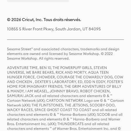
© 2026 Cricut, Inc. Tous droits réservés.
10855 S River Front Pkwy, South Jordan, UT 84095
Sesame Street® and associated characters, trademarks and design
elements are owned and licensed by Sesame Workshop. © 2022
Sesame Workshop. All rights reserved.
ADVENTURE TIME, BEN 10, THE POWERPUFF GIRLS, STEVEN
UNIVERSE, WE BARE BEARS, RICK AND MORTY, AQUA TEEN
HUNGER FORCE, CHOWDER, COURAGE THE COWARDLY DOG, COW
AND CHICKEN , DEXTER'S LABORATORY, ED, EDD N EDDY, FOSTER'S
HOME FOR IMAGINARY FRIENDS, THE GRIM ADVENTURES OF BILLY
& MANDY, I AM WEASEL, JOHNNY BRAVO, ROBOT CHICKEN,
SAMURAI JACK and all related characters and elements © & ™
Cartoon Network (sXX); CARTOON NETWORK Logo are © & ™ Cartoon
Network (sXX); THE FLINTSTONES, THE JETSONS, SCOOBY-DOO,
WACKY RACES, SPACE GHOST COAST TO COAST and all related
characters and elements © & ™ Hanna-Barbera (sXX); SCOOB and all
related characters and elements © & ™ Hanna-Barbera and Warner
Bros. Entertainment Inc. (sXX); THUNDERCATS and all related
characters and elements ™ of Warner Bros. Entertainment Inc. and ©