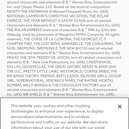
related characters and elements © & ™ Warner Bros. Entertainment
Inc. and Classic Media, LLC. Based on the musical composition
FROSTY THE SNOWMAN © Warner/Chappell Music, Inc. (sXX);
NATIONAL LAMPOON'S CHRISTMAS VACATION, THE POLAR
EXPRESS, THE YEAR WITHOUT A SANTA CLAUS and all related
characters and elements © & ™ Warner Bros. Entertainment Inc. (sXX);
THE POLAR EXPRESS book and characters © & ™ 1985 by Chris Van
Allsburg. Used by permission of Houghton Mifflin Company. All rights
reserved.; THE CURSE OF LA LLORONA, THE EXORCIST, IT, IT
CHAPTER TWO, THE LOST BOYS, ANNABELLE, THE CONJURING, THE
NUN, GREMLINS, GREMLINS 2: THE NEW BATCH and all related
characters and elements © & ™ Warner Bros. Entertainment Inc. (sXX);
FRIDAY THE 13TH, FREDDY VS. JASON, and all related characters and
elements © & ™ New Line Productions, Inc. (sXX); CADDYSHACK,
DALLAS, GOODFELLAS, THE GREAT GATSBY, READY PLAYER ONE,
THE O.C., PRETTY LITTLE LIARS, WESTWORLD, CORPSE BRIDE, THE
BIG BANG THEORY, FRIENDS, BEETLEJUICE, GILMORE GIRLS, GOSSIP
GIRL, SUPERNATURAL, VERONICA MARS, THE MATRIX, MORTAL
KOMBAT, WILLY WONKA & THE CHOCOLATE FACTORY and all
related characters and elements © & ™ Warner Bros. Entertainment
Inc. (sXX); WB SHIELD: © & ™ Warner Bros. Entertainment Inc. (sXX);
HOUSE OF THE DRAGON, GAME OF THRONES, and all related
characters and elements © & ™ Home Box Office, Inc. (sXX); CHILLING
This website uses cookies and other tracking
ADVENTURES OF SABRINA, RIVERDALE © & ™ Warner Bros.
technologies to enhance user experience, to display
Entertainment Inc. Archie Comics and all related characters and
personalized advertisements and to analyze
elements © & ™ Archie Comic Publications, Inc. Used with permission.
(sXX); SEINFELD and all related characters and elements © & ™ Castle
performance and traffic on our website. We also share
Rock Entertainment. (sXX); TED LASSO © & ™ Warner Bros.
information about your use of our site with our social