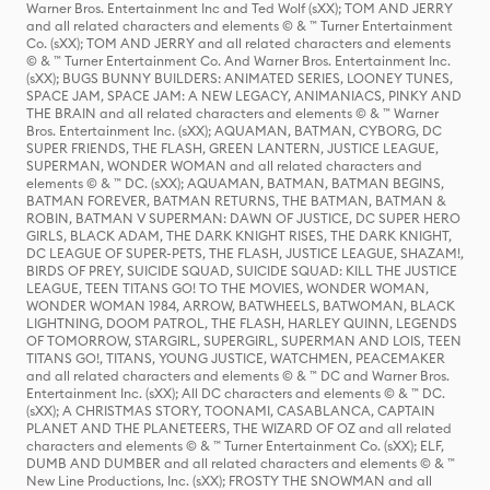
Warner Bros. Entertainment Inc and Ted Wolf (sXX); TOM AND JERRY
and all related characters and elements © & ™ Turner Entertainment
Co. (sXX); TOM AND JERRY and all related characters and elements
© & ™ Turner Entertainment Co. And Warner Bros. Entertainment Inc.
(sXX); BUGS BUNNY BUILDERS: ANIMATED SERIES, LOONEY TUNES,
SPACE JAM, SPACE JAM: A NEW LEGACY, ANIMANIACS, PINKY AND
THE BRAIN and all related characters and elements © & ™ Warner
Bros. Entertainment Inc. (sXX); AQUAMAN, BATMAN, CYBORG, DC
SUPER FRIENDS, THE FLASH, GREEN LANTERN, JUSTICE LEAGUE,
SUPERMAN, WONDER WOMAN and all related characters and
elements © & ™ DC. (sXX); AQUAMAN, BATMAN, BATMAN BEGINS,
BATMAN FOREVER, BATMAN RETURNS, THE BATMAN, BATMAN &
ROBIN, BATMAN V SUPERMAN: DAWN OF JUSTICE, DC SUPER HERO
GIRLS, BLACK ADAM, THE DARK KNIGHT RISES, THE DARK KNIGHT,
DC LEAGUE OF SUPER-PETS, THE FLASH, JUSTICE LEAGUE, SHAZAM!,
BIRDS OF PREY, SUICIDE SQUAD, SUICIDE SQUAD: KILL THE JUSTICE
LEAGUE, TEEN TITANS GO! TO THE MOVIES, WONDER WOMAN,
WONDER WOMAN 1984, ARROW, BATWHEELS, BATWOMAN, BLACK
LIGHTNING, DOOM PATROL, THE FLASH, HARLEY QUINN, LEGENDS
OF TOMORROW, STARGIRL, SUPERGIRL, SUPERMAN AND LOIS, TEEN
TITANS GO!, TITANS, YOUNG JUSTICE, WATCHMEN, PEACEMAKER
and all related characters and elements © & ™ DC and Warner Bros.
Entertainment Inc. (sXX); All DC characters and elements © & ™ DC.
(sXX); A CHRISTMAS STORY, TOONAMI, CASABLANCA, CAPTAIN
PLANET AND THE PLANETEERS, THE WIZARD OF OZ and all related
characters and elements © & ™ Turner Entertainment Co. (sXX); ELF,
DUMB AND DUMBER and all related characters and elements © & ™
New Line Productions, Inc. (sXX); FROSTY THE SNOWMAN and all