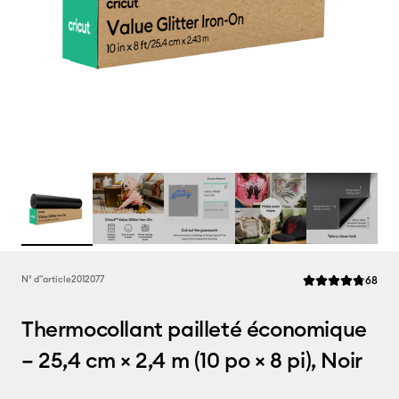
Rev
N° d''article
2012077
68
La note moyenne d
Thermocollant pailleté économique
– 25,4 cm × 2,4 m (10 po × 8 pi), Noir