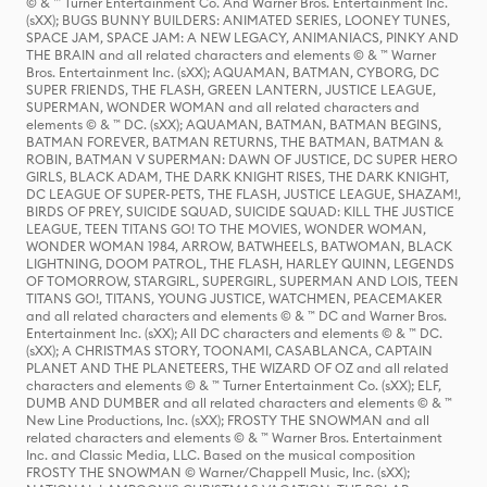
© & ™ Turner Entertainment Co. And Warner Bros. Entertainment Inc.
(sXX); BUGS BUNNY BUILDERS: ANIMATED SERIES, LOONEY TUNES,
SPACE JAM, SPACE JAM: A NEW LEGACY, ANIMANIACS, PINKY AND
THE BRAIN and all related characters and elements © & ™ Warner
Bros. Entertainment Inc. (sXX); AQUAMAN, BATMAN, CYBORG, DC
SUPER FRIENDS, THE FLASH, GREEN LANTERN, JUSTICE LEAGUE,
SUPERMAN, WONDER WOMAN and all related characters and
elements © & ™ DC. (sXX); AQUAMAN, BATMAN, BATMAN BEGINS,
BATMAN FOREVER, BATMAN RETURNS, THE BATMAN, BATMAN &
ROBIN, BATMAN V SUPERMAN: DAWN OF JUSTICE, DC SUPER HERO
GIRLS, BLACK ADAM, THE DARK KNIGHT RISES, THE DARK KNIGHT,
DC LEAGUE OF SUPER-PETS, THE FLASH, JUSTICE LEAGUE, SHAZAM!,
BIRDS OF PREY, SUICIDE SQUAD, SUICIDE SQUAD: KILL THE JUSTICE
LEAGUE, TEEN TITANS GO! TO THE MOVIES, WONDER WOMAN,
WONDER WOMAN 1984, ARROW, BATWHEELS, BATWOMAN, BLACK
LIGHTNING, DOOM PATROL, THE FLASH, HARLEY QUINN, LEGENDS
OF TOMORROW, STARGIRL, SUPERGIRL, SUPERMAN AND LOIS, TEEN
TITANS GO!, TITANS, YOUNG JUSTICE, WATCHMEN, PEACEMAKER
and all related characters and elements © & ™ DC and Warner Bros.
Entertainment Inc. (sXX); All DC characters and elements © & ™ DC.
(sXX); A CHRISTMAS STORY, TOONAMI, CASABLANCA, CAPTAIN
PLANET AND THE PLANETEERS, THE WIZARD OF OZ and all related
characters and elements © & ™ Turner Entertainment Co. (sXX); ELF,
DUMB AND DUMBER and all related characters and elements © & ™
New Line Productions, Inc. (sXX); FROSTY THE SNOWMAN and all
related characters and elements © & ™ Warner Bros. Entertainment
Inc. and Classic Media, LLC. Based on the musical composition
FROSTY THE SNOWMAN © Warner/Chappell Music, Inc. (sXX);