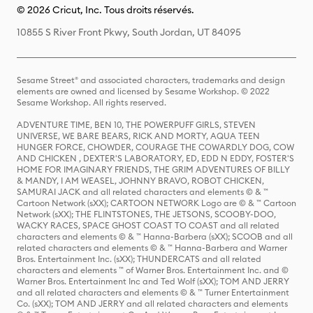
© 2026 Cricut, Inc. Tous droits réservés.
10855 S River Front Pkwy, South Jordan, UT 84095
Sesame Street® and associated characters, trademarks and design
elements are owned and licensed by Sesame Workshop. © 2022
Sesame Workshop. All rights reserved.
ADVENTURE TIME, BEN 10, THE POWERPUFF GIRLS, STEVEN
UNIVERSE, WE BARE BEARS, RICK AND MORTY, AQUA TEEN
HUNGER FORCE, CHOWDER, COURAGE THE COWARDLY DOG, COW
AND CHICKEN , DEXTER'S LABORATORY, ED, EDD N EDDY, FOSTER'S
HOME FOR IMAGINARY FRIENDS, THE GRIM ADVENTURES OF BILLY
& MANDY, I AM WEASEL, JOHNNY BRAVO, ROBOT CHICKEN,
SAMURAI JACK and all related characters and elements © & ™
Cartoon Network (sXX); CARTOON NETWORK Logo are © & ™ Cartoon
Network (sXX); THE FLINTSTONES, THE JETSONS, SCOOBY-DOO,
WACKY RACES, SPACE GHOST COAST TO COAST and all related
characters and elements © & ™ Hanna-Barbera (sXX); SCOOB and all
related characters and elements © & ™ Hanna-Barbera and Warner
Bros. Entertainment Inc. (sXX); THUNDERCATS and all related
characters and elements ™ of Warner Bros. Entertainment Inc. and ©
Warner Bros. Entertainment Inc and Ted Wolf (sXX); TOM AND JERRY
and all related characters and elements © & ™ Turner Entertainment
Co. (sXX); TOM AND JERRY and all related characters and elements