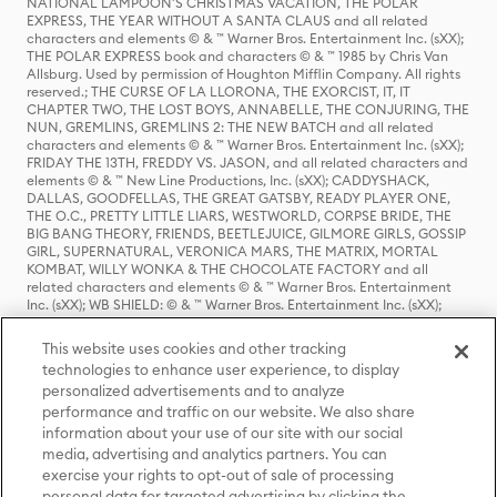
NATIONAL LAMPOON'S CHRISTMAS VACATION, THE POLAR
EXPRESS, THE YEAR WITHOUT A SANTA CLAUS and all related
characters and elements © & ™ Warner Bros. Entertainment Inc. (sXX);
THE POLAR EXPRESS book and characters © & ™ 1985 by Chris Van
Allsburg. Used by permission of Houghton Mifflin Company. All rights
reserved.; THE CURSE OF LA LLORONA, THE EXORCIST, IT, IT
CHAPTER TWO, THE LOST BOYS, ANNABELLE, THE CONJURING, THE
NUN, GREMLINS, GREMLINS 2: THE NEW BATCH and all related
characters and elements © & ™ Warner Bros. Entertainment Inc. (sXX);
FRIDAY THE 13TH, FREDDY VS. JASON, and all related characters and
elements © & ™ New Line Productions, Inc. (sXX); CADDYSHACK,
DALLAS, GOODFELLAS, THE GREAT GATSBY, READY PLAYER ONE,
THE O.C., PRETTY LITTLE LIARS, WESTWORLD, CORPSE BRIDE, THE
BIG BANG THEORY, FRIENDS, BEETLEJUICE, GILMORE GIRLS, GOSSIP
GIRL, SUPERNATURAL, VERONICA MARS, THE MATRIX, MORTAL
KOMBAT, WILLY WONKA & THE CHOCOLATE FACTORY and all
related characters and elements © & ™ Warner Bros. Entertainment
Inc. (sXX); WB SHIELD: © & ™ Warner Bros. Entertainment Inc. (sXX);
HOUSE OF THE DRAGON, GAME OF THRONES, and all related
characters and elements © & ™ Home Box Office, Inc. (sXX); CHILLING
This website uses cookies and other tracking
ADVENTURES OF SABRINA, RIVERDALE © & ™ Warner Bros.
technologies to enhance user experience, to display
Entertainment Inc. Archie Comics and all related characters and
personalized advertisements and to analyze
elements © & ™ Archie Comic Publications, Inc. Used with permission.
(sXX); SEINFELD and all related characters and elements © & ™ Castle
performance and traffic on our website. We also share
Rock Entertainment. (sXX); TED LASSO © & ™ Warner Bros.
information about your use of our site with our social
Entertainment Inc. & Universal Television LLC (sXX); THE HOBBIT: AN
media, advertising and analytics partners. You can
UNEXPECTED JOURNEY, THE HOBBIT: THE DESOLATION OF SMAUG,
exercise your rights to opt-out of sale of processing
THE HOBBIT: THE BATTLE OF THE FIVE ARMIES, THE LORD OF THE
personal data for targeted advertising by clicking the