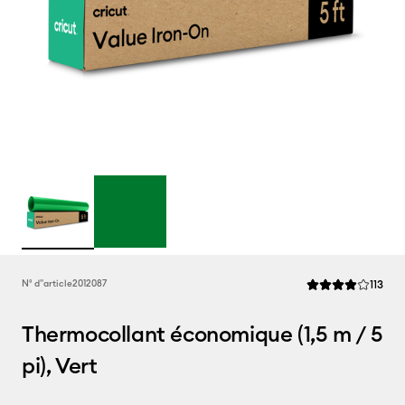
Rev
N° d''article
2012087
113
La note moyenne d
Thermocollant économique (1,5 m / 5
pi), Vert