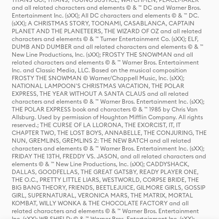
and all related characters and elements © & ™ DC and Warner Bros.
Entertainment Inc. (sXX); All DC characters and elements © & ™ DC.
(sXX); A CHRISTMAS STORY, TOONAMI, CASABLANCA, CAPTAIN
PLANET AND THE PLANETEERS, THE WIZARD OF OZ and all related
characters and elements © & ™ Turner Entertainment Co. (sXX); ELF,
DUMB AND DUMBER and all related characters and elements © & ™
New Line Productions, Inc. (sXX); FROSTY THE SNOWMAN and all
related characters and elements © & ™ Warner Bros. Entertainment
Inc. and Classic Media, LLC. Based on the musical composition
FROSTY THE SNOWMAN © Warner/Chappell Music, Inc. (sXX);
NATIONAL LAMPOON'S CHRISTMAS VACATION, THE POLAR
EXPRESS, THE YEAR WITHOUT A SANTA CLAUS and all related
characters and elements © & ™ Warner Bros. Entertainment Inc. (sXX);
THE POLAR EXPRESS book and characters © & ™ 1985 by Chris Van
Allsburg. Used by permission of Houghton Mifflin Company. All rights
reserved.; THE CURSE OF LA LLORONA, THE EXORCIST, IT, IT
CHAPTER TWO, THE LOST BOYS, ANNABELLE, THE CONJURING, THE
NUN, GREMLINS, GREMLINS 2: THE NEW BATCH and all related
characters and elements © & ™ Warner Bros. Entertainment Inc. (sXX);
FRIDAY THE 13TH, FREDDY VS. JASON, and all related characters and
elements © & ™ New Line Productions, Inc. (sXX); CADDYSHACK,
DALLAS, GOODFELLAS, THE GREAT GATSBY, READY PLAYER ONE,
THE O.C., PRETTY LITTLE LIARS, WESTWORLD, CORPSE BRIDE, THE
BIG BANG THEORY, FRIENDS, BEETLEJUICE, GILMORE GIRLS, GOSSIP
GIRL, SUPERNATURAL, VERONICA MARS, THE MATRIX, MORTAL
KOMBAT, WILLY WONKA & THE CHOCOLATE FACTORY and all
related characters and elements © & ™ Warner Bros. Entertainment
Inc. (sXX); WB SHIELD: © & ™ Warner Bros. Entertainment Inc. (sXX);