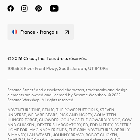
France - français
© 2026 Cricut, Inc. Tous droits réservés.
10855 S River Front Pkwy, South Jordan, UT 84095
Sesame Street® and associated characters, trademarks and design
elements are owned and licensed by Sesame Workshop. © 2022
Sesame Workshop. All rights reserved.
ADVENTURE TIME, BEN 10, THE POWERPUFF GIRLS, STEVEN
UNIVERSE, WE BARE BEARS, RICK AND MORTY, AQUA TEEN
HUNGER FORCE, CHOWDER, COURAGE THE COWARDLY DOG, COW
AND CHICKEN , DEXTER'S LABORATORY, ED, EDD N EDDY, FOSTER'S
HOME FOR IMAGINARY FRIENDS, THE GRIM ADVENTURES OF BILLY
& MANDY, I AM WEASEL, JOHNNY BRAVO, ROBOT CHICKEN,
SAMURAI JACK and all related characters and elements © & ™