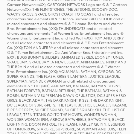
Cartoon Network (sXX); CARTOON NETWORK Logo are © & ™ Cartoon
Network (sXX); THE FLINTSTONES, THE JETSONS, SCOOBY-DOO,
WACKY RACES, SPACE GHOST COAST TO COAST and all related
characters and elements © & ™ Hanna-Barbera (sXX); SCOOB and all
related characters and elements © & ™ Hanna-Barbera and Warner
Bros. Entertainment Inc. (sXX); THUNDERCATS and all related
characters and elements ™ of Warner Bros. Entertainment Inc. and ©
Warner Bros. Entertainment Inc and Ted Wolf (sXX); TOM AND JERRY
and all related characters and elements © & ™ Turner Entertainment
Co. (sXX); TOM AND JERRY and all related characters and elements
© & ™ Turner Entertainment Co. And Warner Bros. Entertainment Inc.
(sXX); BUGS BUNNY BUILDERS: ANIMATED SERIES, LOONEY TUNES,
SPACE JAM, SPACE JAM: A NEW LEGACY, ANIMANIACS, PINKY AND
THE BRAIN and all related characters and elements © & ™ Warner
Bros. Entertainment Inc. (sXX); AQUAMAN, BATMAN, CYBORG, DC
SUPER FRIENDS, THE FLASH, GREEN LANTERN, JUSTICE LEAGUE,
SUPERMAN, WONDER WOMAN and all related characters and
elements © & ™ DC. (sXX); AQUAMAN, BATMAN, BATMAN BEGINS,
BATMAN FOREVER, BATMAN RETURNS, THE BATMAN, BATMAN &
ROBIN, BATMAN V SUPERMAN: DAWN OF JUSTICE, DC SUPER HERO
GIRLS, BLACK ADAM, THE DARK KNIGHT RISES, THE DARK KNIGHT,
DC LEAGUE OF SUPER-PETS, THE FLASH, JUSTICE LEAGUE, SHAZAM!,
BIRDS OF PREY, SUICIDE SQUAD, SUICIDE SQUAD: KILL THE JUSTICE
LEAGUE, TEEN TITANS GO! TO THE MOVIES, WONDER WOMAN,
WONDER WOMAN 1984, ARROW, BATWHEELS, BATWOMAN, BLACK
LIGHTNING, DOOM PATROL, THE FLASH, HARLEY QUINN, LEGENDS
OF TOMORROW, STARGIRL, SUPERGIRL, SUPERMAN AND LOIS, TEEN
TITANS GO!, TITANS, YOUNG JUSTICE, WATCHMEN, PEACEMAKER