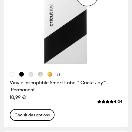
+1
Vinyle inscriptible Smart Label™ Cricut Joy™ –
Permanent
10,99 €
iews
Revie
34
 de ce produit est 4.8 sur 5.
La note moyenne
Choisir des options