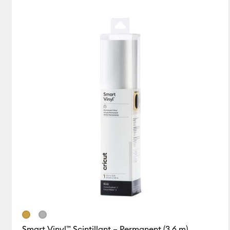
Smart Vinyl™ Scintillant – Permanent (3,6 m)