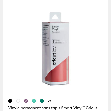
(55)
Iron-On
(35)
Affiner par Compatibilité par machine : Cricut Explore 3, 4 & 5
Affiner par Product Type : Iron-On
eu
ille de couleur : Brun
Vinyl
(78)
finer par Compatibilité par machine : Cricut Explore 5
Affiner par Product Type : Vinyl
es
(5)
Vinyle
(1)
Affiner par Compatibilité par machine : Cricut Explore Machine
Affiner par Product Type : Vinyle
)
Affiner par Compatibilité par machine : Cricut Joy & Joy 2
lle de couleur : Gris
 par Compatibilité par machine : Cricut Joy 2
iner par Compatibilité par machine : Cricut Joy Xtra
turel
ille de couleur : Orange
 par Compatibilité par machine : Cricut Maker
)
Affiner par Compatibilité par machine : Cricut Maker 3 & 4
let
ille de couleur : Rouge
+2
ner par Compatibilité par machine : Cricut Venture
Vinyle permanent sans tapis Smart Vinyl™ Cricut