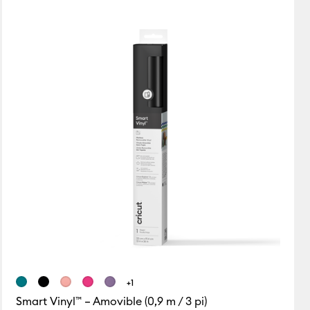
En vedette
Prix : croissant
Prix : décroissant
s
Les plus populaires
Meilleures ventes
Avis des clients
+1
Smart Vinyl™ – Amovible (0,9 m / 3 pi)