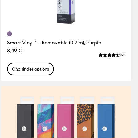
Smart Vinyl™ – Removable (0.9 m), Purple
8,49 €
ws
Review
191
 de ce produit est 4.4 sur 5.
La note moyenne d
Choisir des options