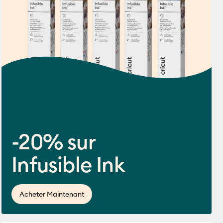
-20% sur
Infusible Ink
ws
 de ce produit est 4.5 sur 5.
Acheter Maintenant