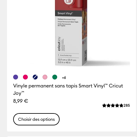
+6
Vinyle permanent sans tapis Smart Vinyl™ Cricut
Joy™
8,99 €
Rev
285
La note moyenne
Choisir des options