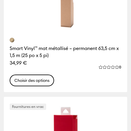
Smart Vinyl™ mat métallisé – permanent 63,5 cm x
1,5 m (25 po x 5 pi)
34,99 €
iews
Revie
0
ne de ce produit est 0.0 sur 5.
La note moyenn
Choisir des options
Fournitures en vrac