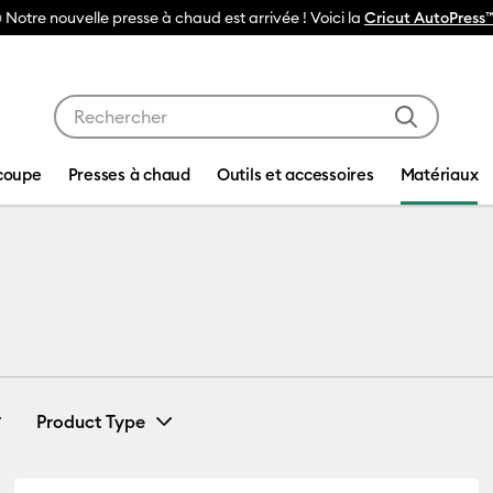
🔥NOUVEAU PRIX RÉDUIT
Ma
Utilisez les touches Tab et Shift plus pour naviguer da
coupe
Presses à chaud
Outils et accessoires
Matériaux
Materials
Product Type
(3)
Card & Paper
(9)
Affiner par Compatibilité par machine : Cricut EasyPress 2 & 3
Affiner par Product Type : Card & P