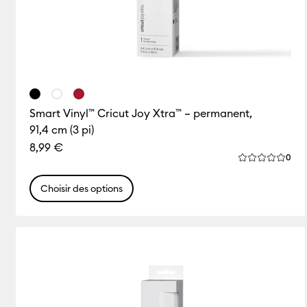
Smart Vinyl™ Cricut Joy Xtra™ – permanent,
91,4 cm (3 pi)
8,99 €
Rev
0
La note moyen
Choisir des options