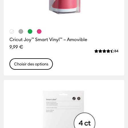
Cricut Joy™ Smart Vinyl™ – Amovible
9,99 €
Revie
84
La note moyenne
Choisir des options