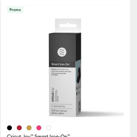
Promo
Cricut Joy™ Smart Iron-On™