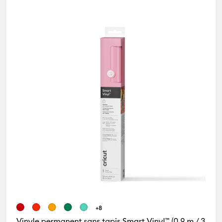
+8
Vinyle permanent sans tapis Smart Vinyl™ (0,9 m / 3