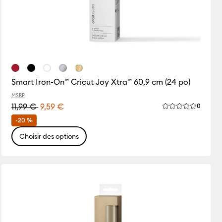
Smart Iron-On™ Cricut Joy Xtra™ 60,9 cm (24 po)
MSRP
11,99 €
9,59 €
Review
0
La note moyenne 
ws
e de ce produit est 0.0 sur 5.
-20 %
Choisir des options