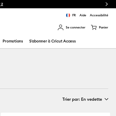
Next
chines de découpe Cricut Maker 4
FR
Aide
Accessibilité
Se connecter
Panier
ns les résultats de recherche.
Promotions
S'abonner à Cricut Access
Trier par
: En vedette
Nouveautés
aper