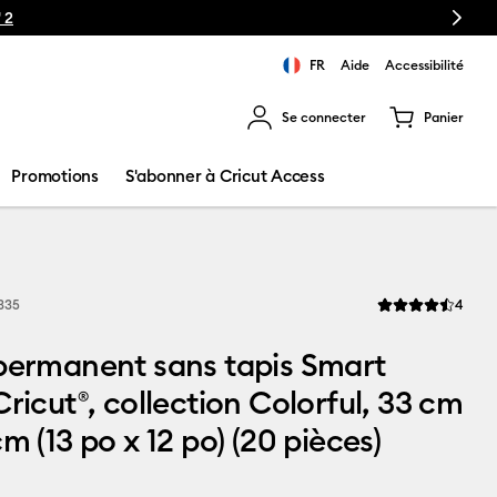
Next
 2
FR
Aide
Accessibilité
Se connecter
Panier
ns les résultats de recherche.
Promotions
S'abonner à Cricut Access
Revi
335
4
La note moyenne d
permanent sans tapis Smart
Cricut®, collection Colorful, 33 cm
m (13 po x 12 po) (20 pièces)