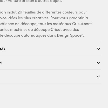
pour voiture et bien d'autres objets.
Facebook
ion inclut 20 feuilles de différentes couleurs pour
X
vos idées les plus créatives. Pour vous garantir la
périence de découpe, tous les matériaux Cricut sont
ur les machines de découpe Cricut avec des
de découpe automatiques dans Design Space®.
tés
é