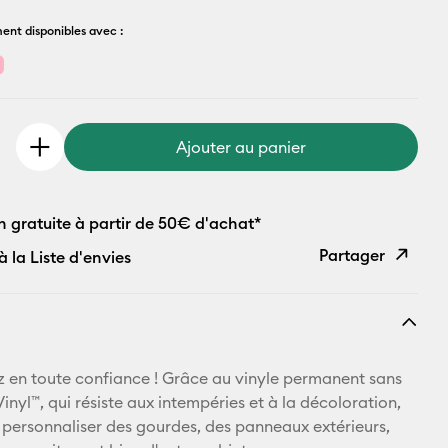
ent disponibles avec :
Ajouter au panier
n gratuite à partir de 50€ d'achat*
Partager
à la Liste d'envies
Copier le
lien
E-mail
z en toute confiance ! Grâce au vinyle permanent sans
inyl™, qui résiste aux intempéries et à la décoloration,
Pinterest
personnaliser des gourdes, des panneaux extérieurs,