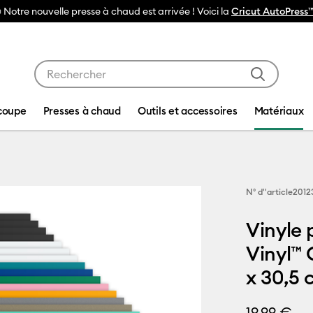
 Notre nouvelle presse à chaud est arrivée ! Voici la
Cricut AutoPress™
Utilisez les touches Tab et Shift plus pour naviguer da
coupe
Presses à chaud
Outils et accessoires
Matériaux
N° d''article
2012
Vinyle 
Vinyl™ 
x 30,5 c
19,99 €