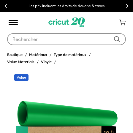
Previous
Next
Les prix incluent les droits de douane & taxes
Utilisez les touches Tab et Shift plus pour naviguer dans les résult
Boutique
Matériaux
Type de matériaux
Value Materials
Vinyle
Value