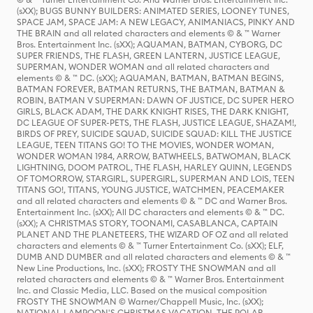
(sXX); BUGS BUNNY BUILDERS: ANIMATED SERIES, LOONEY TUNES,
SPACE JAM, SPACE JAM: A NEW LEGACY, ANIMANIACS, PINKY AND
THE BRAIN and all related characters and elements © & ™ Warner
Bros. Entertainment Inc. (sXX); AQUAMAN, BATMAN, CYBORG, DC
SUPER FRIENDS, THE FLASH, GREEN LANTERN, JUSTICE LEAGUE,
SUPERMAN, WONDER WOMAN and all related characters and
elements © & ™ DC. (sXX); AQUAMAN, BATMAN, BATMAN BEGINS,
BATMAN FOREVER, BATMAN RETURNS, THE BATMAN, BATMAN &
ROBIN, BATMAN V SUPERMAN: DAWN OF JUSTICE, DC SUPER HERO
GIRLS, BLACK ADAM, THE DARK KNIGHT RISES, THE DARK KNIGHT,
DC LEAGUE OF SUPER-PETS, THE FLASH, JUSTICE LEAGUE, SHAZAM!,
BIRDS OF PREY, SUICIDE SQUAD, SUICIDE SQUAD: KILL THE JUSTICE
LEAGUE, TEEN TITANS GO! TO THE MOVIES, WONDER WOMAN,
WONDER WOMAN 1984, ARROW, BATWHEELS, BATWOMAN, BLACK
LIGHTNING, DOOM PATROL, THE FLASH, HARLEY QUINN, LEGENDS
OF TOMORROW, STARGIRL, SUPERGIRL, SUPERMAN AND LOIS, TEEN
TITANS GO!, TITANS, YOUNG JUSTICE, WATCHMEN, PEACEMAKER
and all related characters and elements © & ™ DC and Warner Bros.
Entertainment Inc. (sXX); All DC characters and elements © & ™ DC.
(sXX); A CHRISTMAS STORY, TOONAMI, CASABLANCA, CAPTAIN
PLANET AND THE PLANETEERS, THE WIZARD OF OZ and all related
characters and elements © & ™ Turner Entertainment Co. (sXX); ELF,
DUMB AND DUMBER and all related characters and elements © & ™
New Line Productions, Inc. (sXX); FROSTY THE SNOWMAN and all
related characters and elements © & ™ Warner Bros. Entertainment
Inc. and Classic Media, LLC. Based on the musical composition
FROSTY THE SNOWMAN © Warner/Chappell Music, Inc. (sXX);
NATIONAL LAMPOON'S CHRISTMAS VACATION, THE POLAR