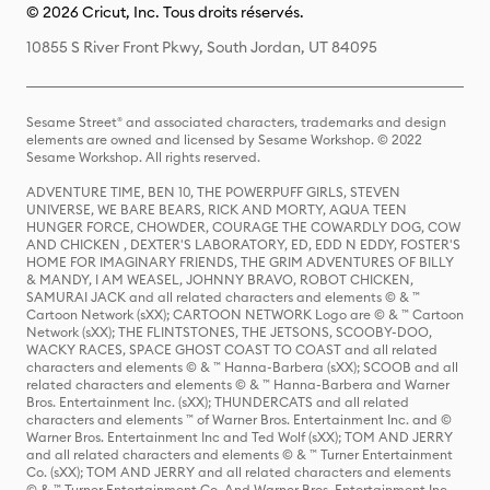
© 2026 Cricut, Inc. Tous droits réservés.
10855 S River Front Pkwy, South Jordan, UT 84095
Sesame Street® and associated characters, trademarks and design
elements are owned and licensed by Sesame Workshop. © 2022
Sesame Workshop. All rights reserved.
ADVENTURE TIME, BEN 10, THE POWERPUFF GIRLS, STEVEN
UNIVERSE, WE BARE BEARS, RICK AND MORTY, AQUA TEEN
HUNGER FORCE, CHOWDER, COURAGE THE COWARDLY DOG, COW
AND CHICKEN , DEXTER'S LABORATORY, ED, EDD N EDDY, FOSTER'S
HOME FOR IMAGINARY FRIENDS, THE GRIM ADVENTURES OF BILLY
& MANDY, I AM WEASEL, JOHNNY BRAVO, ROBOT CHICKEN,
SAMURAI JACK and all related characters and elements © & ™
Cartoon Network (sXX); CARTOON NETWORK Logo are © & ™ Cartoon
Network (sXX); THE FLINTSTONES, THE JETSONS, SCOOBY-DOO,
WACKY RACES, SPACE GHOST COAST TO COAST and all related
characters and elements © & ™ Hanna-Barbera (sXX); SCOOB and all
related characters and elements © & ™ Hanna-Barbera and Warner
Bros. Entertainment Inc. (sXX); THUNDERCATS and all related
characters and elements ™ of Warner Bros. Entertainment Inc. and ©
Warner Bros. Entertainment Inc and Ted Wolf (sXX); TOM AND JERRY
and all related characters and elements © & ™ Turner Entertainment
Co. (sXX); TOM AND JERRY and all related characters and elements
© & ™ Turner Entertainment Co. And Warner Bros. Entertainment Inc.