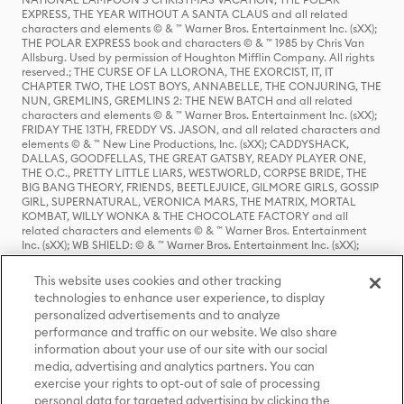
EXPRESS, THE YEAR WITHOUT A SANTA CLAUS and all related
characters and elements © & ™ Warner Bros. Entertainment Inc. (sXX);
THE POLAR EXPRESS book and characters © & ™ 1985 by Chris Van
Allsburg. Used by permission of Houghton Mifflin Company. All rights
reserved.; THE CURSE OF LA LLORONA, THE EXORCIST, IT, IT
CHAPTER TWO, THE LOST BOYS, ANNABELLE, THE CONJURING, THE
NUN, GREMLINS, GREMLINS 2: THE NEW BATCH and all related
characters and elements © & ™ Warner Bros. Entertainment Inc. (sXX);
FRIDAY THE 13TH, FREDDY VS. JASON, and all related characters and
elements © & ™ New Line Productions, Inc. (sXX); CADDYSHACK,
DALLAS, GOODFELLAS, THE GREAT GATSBY, READY PLAYER ONE,
THE O.C., PRETTY LITTLE LIARS, WESTWORLD, CORPSE BRIDE, THE
BIG BANG THEORY, FRIENDS, BEETLEJUICE, GILMORE GIRLS, GOSSIP
GIRL, SUPERNATURAL, VERONICA MARS, THE MATRIX, MORTAL
KOMBAT, WILLY WONKA & THE CHOCOLATE FACTORY and all
related characters and elements © & ™ Warner Bros. Entertainment
Inc. (sXX); WB SHIELD: © & ™ Warner Bros. Entertainment Inc. (sXX);
HOUSE OF THE DRAGON, GAME OF THRONES, and all related
characters and elements © & ™ Home Box Office, Inc. (sXX); CHILLING
This website uses cookies and other tracking
ADVENTURES OF SABRINA, RIVERDALE © & ™ Warner Bros.
technologies to enhance user experience, to display
Entertainment Inc. Archie Comics and all related characters and
personalized advertisements and to analyze
elements © & ™ Archie Comic Publications, Inc. Used with permission.
(sXX); SEINFELD and all related characters and elements © & ™ Castle
performance and traffic on our website. We also share
Rock Entertainment. (sXX); TED LASSO © & ™ Warner Bros.
information about your use of our site with our social
Entertainment Inc. & Universal Television LLC (sXX); THE HOBBIT: AN
media, advertising and analytics partners. You can
UNEXPECTED JOURNEY, THE HOBBIT: THE DESOLATION OF SMAUG,
exercise your rights to opt-out of sale of processing
THE HOBBIT: THE BATTLE OF THE FIVE ARMIES, THE LORD OF THE
personal data for targeted advertising by clicking the
RINGS: THE FELLOWSHIP OF THE RING, THE LORD OF THE RINGS: THE