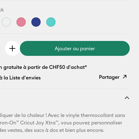
ck
Ajouter au panier
n gratuite à partir de CHF50 d'achat*
Partager
à la Liste d'envies
Copier le
lien
E-mail
ppliquer de la chaleur ! Avec le vinyle thermocollant sans
Iron-On™ Cricut Joy Xtra™, vous pouvez personnaliser
Pinterest
 des vestes, des sacs à dos et bien plus encore.