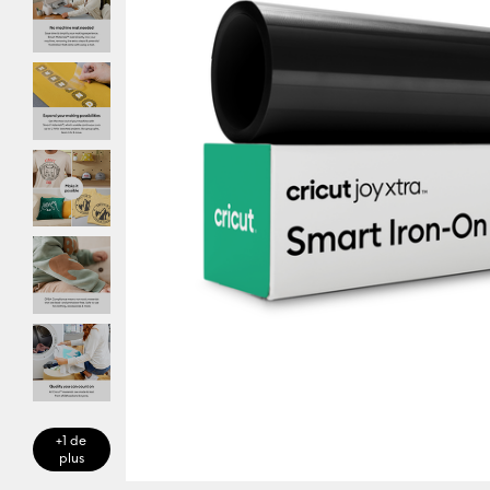
+1 de
plus