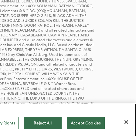
DERS: ANIMATED SERIES, LOONEY TUNES, SPACE JAM,
tertainment Inc. (sXX); AQUAMAN, BATMAN, CYBORG,
 elements © & ™ DC. (sXX); AQUAMAN, BATMAN,
ICE, DC SUPER HERO GIRLS, BLACK ADAM, THE
CIDE SQUAD, SUICIDE SQUAD: KILL THE JUSTICE
 LIGHTNING, DOOM PATROL, THE FLASH, HARLEY
HMEN, PEACEMAKER and all related characters and
 STORY, TOONAMI, CASABLANCA, CAPTAIN PLANET AND
D DUMBER and all related characters and elements ©
nt Inc. and Classic Media, LLC. Based on the musical
POLAR EXPRESS, THE YEAR WITHOUT A SANTA CLAUS
1985 by Chris Van Allsburg. Used by permission of
YS, ANNABELLE, THE CONJURING, THE NUN, GREMLINS,
H, FREDDY VS. JASON, and all related characters and
THE O.C., PRETTY LITTLE LIARS, WESTWORLD, CORPSE
ATRIX, MORTAL KOMBAT, WILLY WONKA & THE
r Bros. Entertainment Inc. (sXX); HOUSE OF THE
OF SABRINA, RIVERDALE © & ™ Warner Bros.
. (sXX); SEINFELD and all related characters and
sXX); THE HOBBIT: AN UNEXPECTED JOURNEY, THE
F THE RING, THE LORD OF THE RINGS: THE TWO
e TM of The Saul Zaentz Company d/b/a Middle-earth
D THINGS ARE and all related characters and elements ©
 Bros. Entertainment Inc. (sXX); © Warner Bros.
y Rights
Reject All
Accept Cookies