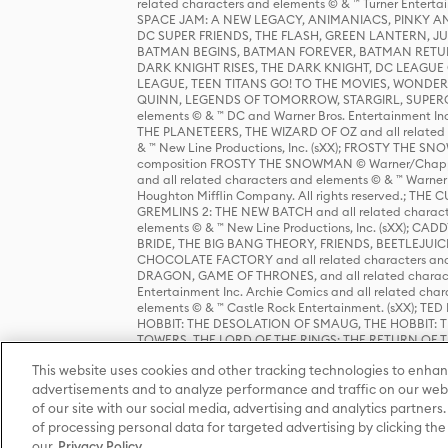
related characters and elements © & ™ Turner Ente
SPACE JAM: A NEW LEGACY, ANIMANIACS, PINKY AND T
DC SUPER FRIENDS, THE FLASH, GREEN LANTERN, JU
BATMAN BEGINS, BATMAN FOREVER, BATMAN RETUR
DARK KNIGHT RISES, THE DARK KNIGHT, DC LEAGUE O
LEAGUE, TEEN TITANS GO! TO THE MOVIES, WOND
QUINN, LEGENDS OF TOMORROW, STARGIRL, SUPERGIR
elements © & ™ DC and Warner Bros. Entertainment 
THE PLANETEERS, THE WIZARD OF OZ and all related c
& ™ New Line Productions, Inc. (sXX); FROSTY THE SNO
composition FROSTY THE SNOWMAN © Warner/Chapp
and all related characters and elements © & ™ Warner
Houghton Mifflin Company. All rights reserved.; 
GREMLINS 2: THE NEW BATCH and all related character
elements © & ™ New Line Productions, Inc. (sXX);
BRIDE, THE BIG BANG THEORY, FRIENDS, BEETLEJUI
CHOCOLATE FACTORY and all related characters and el
DRAGON, GAME OF THRONES, and all related characte
Entertainment Inc. Archie Comics and all related char
elements © & ™ Castle Rock Entertainment. (sXX); TE
HOBBIT: THE DESOLATION OF SMAUG, THE HOBBIT: TH
TOWERS, THE LORD OF THE RINGS: THE RETURN OF THE 
Enterprises under license to New Line Productions, In
This website uses cookies and other tracking technologies to enhan
Warner Bros. Entertainment Inc. (sXX); WIZARDING WORL
Entertainment Inc. All rights reserved.
advertisements and to analyze performance and traffic on our webs
of our site with our social media, advertising and analytics partners.
of processing personal data for targeted advertising by clicking the 
our
Privacy Policy