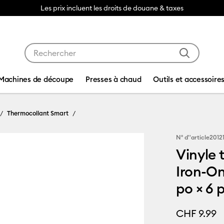
Les prix incluent les droits de douane & taxes
Utilisez les touches Tab et Shift plus pour naviguer da
Machines de découpe
Presses à chaud
Outils et accessoire
Thermocollant Smart
N° d''article
2012
Vinyle 
Iron-On
po × 6 p
CHF 9.99