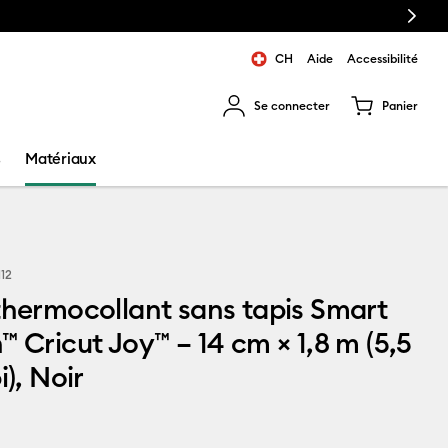
Next
CH
Aide
Accessibilité
Se connecter
Panier
ns les résultats de recherche.
s
Matériaux
112
thermocollant sans tapis Smart
™ Cricut Joy™ – 14 cm × 1,8 m (5,5
i), Noir