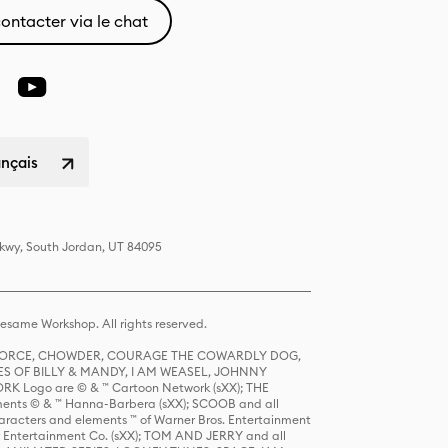
ontacter via le chat
ançais
Pkwy, South Jordan, UT 84095
same Workshop. All rights reserved.
R FORCE, CHOWDER, COURAGE THE COWARDLY DOG,
S OF BILLY & MANDY, I AM WEASEL, JOHNNY
K Logo are © & ™ Cartoon Network (sXX); THE
ts © & ™ Hanna-Barbera (sXX); SCOOB and all
racters and elements ™ of Warner Bros. Entertainment
r Entertainment Co. (sXX); TOM AND JERRY and all