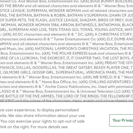
rtainment Co. And Warner Bros. Entertainment Inc. (sXX); BUGS BUNNY BUIL
HE BRAIN and all related characters and elements © & ™ Warner Bros. En
STICE LEAGUE, SUPERMAN, WONDER WOMAN and all related characters and
NS, THE BATMAN, BATMAN & ROBIN, BATMAN V SUPERMAN: DAWN OF JUST
F SUPER-PETS, THE FLASH, JUSTICE LEAGUE, SHAZAM!, BIRDS OF PREY, SUI
ER WOMAN, WONDER WOMAN 1984, ARROW, BATWHEELS, BATWOMAN, BLACK
L, SUPERMAN AND LOIS, TEEN TITANS GO!, TITANS, YOUNG JUSTICE, WATC
Inc. (sXX); All DC characters and elements © & ™ DC. (sXX); A CHRISTMAS
haracters and elements © & ™ Turner Entertainment Co. (sXX); ELF, DUMB AN
WMAN and all related characters and elements © & ™ Warner Bros. Entertainme
ell Music, Inc. (sXX); NATIONAL LAMPOON'S CHRISTMAS VACATION, THE 
 Bros. Entertainment Inc. (sXX); THE POLAR EXPRESS book and characters © & ™ 
THE CURSE OF LA LLORONA, THE EXORCIST, IT, IT CHAPTER TWO, THE LOST BO
s and elements © & ™ Warner Bros. Entertainment Inc. (sXX); FRIDAY THE 13T
 CADDYSHACK, DALLAS, GOODFELLAS, THE GREAT GATSBY, READY PLAYER ONE, 
CE, GILMORE GIRLS, GOSSIP GIRL, SUPERNATURAL, VERONICA MARS, THE M
ements © & ™ Warner Bros. Entertainment Inc. (sXX); WB SHIELD: © & ™ Warne
rs and elements © & ™ Home Box Office, Inc. (sXX); CHILLING ADVENTURES 
acters and elements © & ™ Archie Comic Publications, Inc. Used with permission
D LASSO © & ™ Warner Bros. Entertainment Inc. & Universal Television LLC (
E BATTLE OF THE FIVE ARMIES, THE LORD OF THE RINGS: THE FELLOWSHIP O
KING and the names of the characters, items, events and places therein ar
c. (sXX), © Warner Bros. Entertainment Inc. All rights reserved; WHERE THE WIL
ce user experience, to display personalized
D and all related trademarks, characters, names, and indicia are © & ™ Warner
ite. We also share information about your use
Your Privac
 You can exercise your rights to opt-out of sale
link on the right. For more details see