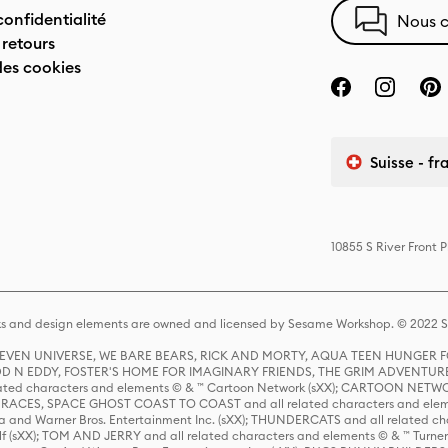
confidentialité
Nous c
 retours
des cookies
Suisse - fr
10855 S River Front 
s and design elements are owned and licensed by Sesame Workshop. © 2022 Se
 STEVEN UNIVERSE, WE BARE BEARS, RICK AND MORTY, AQUA TEEN HUNGE
D N EDDY, FOSTER'S HOME FOR IMAGINARY FRIENDS, THE GRIM ADVENTURE
ed characters and elements © & ™ Cartoon Network (sXX); CARTOON NETWOR
ES, SPACE GHOST COAST TO COAST and all related characters and elemen
 and Warner Bros. Entertainment Inc. (sXX); THUNDERCATS and all related cha
lf (sXX); TOM AND JERRY and all related characters and elements © & ™ Turne