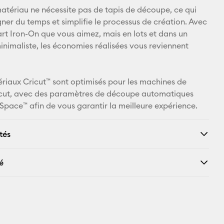
Facebook
matériau ne nécessite pas de tapis de découpe, ce qui
gner du temps et simplifie le processus de création. Avec
X
t Iron-On que vous aimez, mais en lots et dans un
nimaliste, les économies réalisées vous reviennent
ériaux Cricut™ sont optimisés pour les machines de
cut, avec des paramètres de découpe automatiques
Space™ afin de vous garantir la meilleure expérience.
tés
é