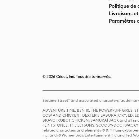
Politique de 
Livraisons et
Paramètres 
© 2026 Cricut, Inc. Tous droits réservés.
Sesame Street® and associated characters, trademark
ADVENTURE TIME, BEN 10, THE POWERPUFF GIRLS,
COW AND CHICKEN , DEXTER'S LABORATORY, ED, ED
BRAVO, ROBOT CHICKEN, SAMURAI JACK and all relat
FLINTSTONES, THE JETSONS, SCOOBY-DOO, WACKY RAC
related characters and elements © & ™ Hanna-Barbera
Inc. and © Warner Bros. Entertainment Inc and Ted Wo