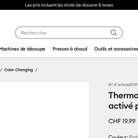
Les prix incluent les droits de douane & taxes
Utilisez les touches Tab et Shift plus pour naviguer da
Machines de découpe
Presses à chaud
Outils et accessoire
Color-Changing
N° d''article
2010
Thermo
activé 
CHF 19.99
Couleur:
Pin