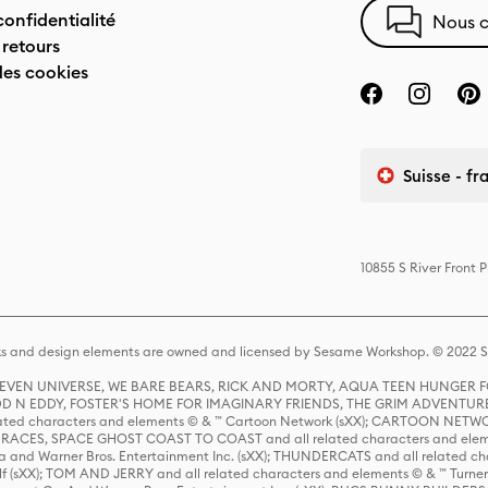
confidentialité
Nous c
 retours
des cookies
Suisse - fr
10855 S River Front 
s and design elements are owned and licensed by Sesame Workshop. © 2022 Se
 STEVEN UNIVERSE, WE BARE BEARS, RICK AND MORTY, AQUA TEEN HUNGE
D N EDDY, FOSTER'S HOME FOR IMAGINARY FRIENDS, THE GRIM ADVENTURE
ed characters and elements © & ™ Cartoon Network (sXX); CARTOON NETWOR
ES, SPACE GHOST COAST TO COAST and all related characters and elemen
 and Warner Bros. Entertainment Inc. (sXX); THUNDERCATS and all related cha
lf (sXX); TOM AND JERRY and all related characters and elements © & ™ Turne