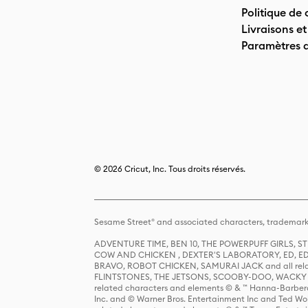
Politique de 
Livraisons et
Paramètres 
© 2026 Cricut, Inc. Tous droits réservés.
Sesame Street® and associated characters, trademark
ADVENTURE TIME, BEN 10, THE POWERPUFF GIRLS,
COW AND CHICKEN , DEXTER'S LABORATORY, ED, ED
BRAVO, ROBOT CHICKEN, SAMURAI JACK and all relat
FLINTSTONES, THE JETSONS, SCOOBY-DOO, WACKY RAC
related characters and elements © & ™ Hanna-Barbera
Inc. and © Warner Bros. Entertainment Inc and Ted Wo