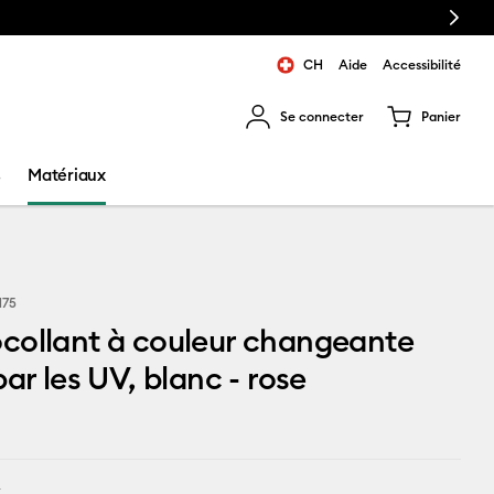
Next
CH
Aide
Accessibilité
Se connecter
Panier
ns les résultats de recherche.
s
Matériaux
175
collant à couleur changeante
par les UV, blanc - rose
k