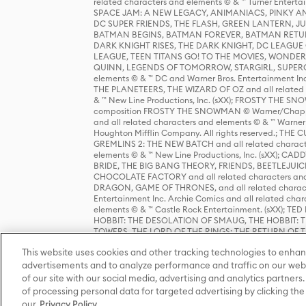
related characters and elements © & ™ Turner Ente
SPACE JAM: A NEW LEGACY, ANIMANIACS, PINKY AND T
DC SUPER FRIENDS, THE FLASH, GREEN LANTERN, JU
BATMAN BEGINS, BATMAN FOREVER, BATMAN RETUR
DARK KNIGHT RISES, THE DARK KNIGHT, DC LEAGUE O
LEAGUE, TEEN TITANS GO! TO THE MOVIES, WOND
QUINN, LEGENDS OF TOMORROW, STARGIRL, SUPERGIR
elements © & ™ DC and Warner Bros. Entertainment 
THE PLANETEERS, THE WIZARD OF OZ and all related c
& ™ New Line Productions, Inc. (sXX); FROSTY THE SNO
composition FROSTY THE SNOWMAN © Warner/Chapp
and all related characters and elements © & ™ Warner
Houghton Mifflin Company. All rights reserved.; 
GREMLINS 2: THE NEW BATCH and all related character
elements © & ™ New Line Productions, Inc. (sXX);
BRIDE, THE BIG BANG THEORY, FRIENDS, BEETLEJUI
CHOCOLATE FACTORY and all related characters and el
DRAGON, GAME OF THRONES, and all related characte
Entertainment Inc. Archie Comics and all related char
elements © & ™ Castle Rock Entertainment. (sXX); TE
HOBBIT: THE DESOLATION OF SMAUG, THE HOBBIT: TH
TOWERS, THE LORD OF THE RINGS: THE RETURN OF THE 
Enterprises under license to New Line Productions, In
This website uses cookies and other tracking technologies to enhan
Warner Bros. Entertainment Inc. (sXX); WIZARDING WORL
Entertainment Inc. All rights reserved.
advertisements and to analyze performance and traffic on our webs
of our site with our social media, advertising and analytics partners.
of processing personal data for targeted advertising by clicking the 
our
Privacy Policy