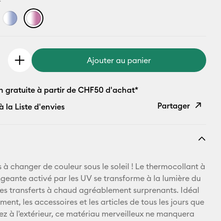
Ajouter au panier
n gratuite à partir de CHF50 d'achat*
Partager
à la Liste d'envies
Copier le
lien
E-mail
à changer de couleur sous le soleil ! Le thermocollant à
geante activé par les UV se transforme à la lumière du
Pinterest
 des transferts à chaud agréablement surprenants. Idéal
ement, les accessoires et les articles de tous les jours que
Facebook
 à l'extérieur, ce matériau merveilleux ne manquera