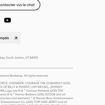
ontacter via le chat
ançais
Pkwy, South Jordan, UT 84095
same Workshop. All rights reserved.
R FORCE, CHOWDER, COURAGE THE COWARDLY DOG,
S OF BILLY & MANDY, I AM WEASEL, JOHNNY
K Logo are © & ™ Cartoon Network (sXX); THE
ts © & ™ Hanna-Barbera (sXX); SCOOB and all
racters and elements ™ of Warner Bros. Entertainment
r Entertainment Co. (sXX); TOM AND JERRY and all