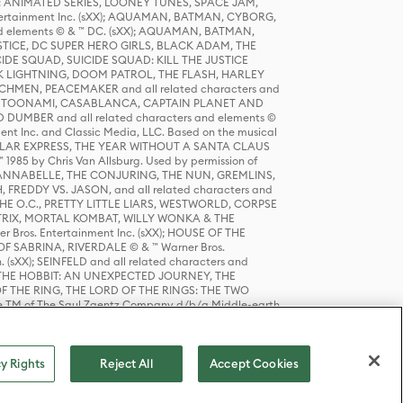
DERS: ANIMATED SERIES, LOONEY TUNES, SPACE JAM,
tertainment Inc. (sXX); AQUAMAN, BATMAN, CYBORG,
 elements © & ™ DC. (sXX); AQUAMAN, BATMAN,
ICE, DC SUPER HERO GIRLS, BLACK ADAM, THE
CIDE SQUAD, SUICIDE SQUAD: KILL THE JUSTICE
 LIGHTNING, DOOM PATROL, THE FLASH, HARLEY
HMEN, PEACEMAKER and all related characters and
 STORY, TOONAMI, CASABLANCA, CAPTAIN PLANET AND
D DUMBER and all related characters and elements ©
nt Inc. and Classic Media, LLC. Based on the musical
POLAR EXPRESS, THE YEAR WITHOUT A SANTA CLAUS
1985 by Chris Van Allsburg. Used by permission of
YS, ANNABELLE, THE CONJURING, THE NUN, GREMLINS,
H, FREDDY VS. JASON, and all related characters and
THE O.C., PRETTY LITTLE LIARS, WESTWORLD, CORPSE
ATRIX, MORTAL KOMBAT, WILLY WONKA & THE
r Bros. Entertainment Inc. (sXX); HOUSE OF THE
OF SABRINA, RIVERDALE © & ™ Warner Bros.
. (sXX); SEINFELD and all related characters and
sXX); THE HOBBIT: AN UNEXPECTED JOURNEY, THE
F THE RING, THE LORD OF THE RINGS: THE TWO
e TM of The Saul Zaentz Company d/b/a Middle-earth
D THINGS ARE and all related characters and elements ©
 Bros. Entertainment Inc. (sXX); © Warner Bros.
y Rights
Reject All
Accept Cookies