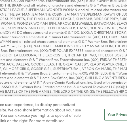
rtainment Co. And Warner Bros. Entertainment Inc. (sXX); BUGS BUNNY BUIL
HE BRAIN and all related characters and elements © & ™ Warner Bros. En
STICE LEAGUE, SUPERMAN, WONDER WOMAN and all related characters and
NS, THE BATMAN, BATMAN & ROBIN, BATMAN V SUPERMAN: DAWN OF JUST
F SUPER-PETS, THE FLASH, JUSTICE LEAGUE, SHAZAM!, BIRDS OF PREY, SUI
ER WOMAN, WONDER WOMAN 1984, ARROW, BATWHEELS, BATWOMAN, BLACK
L, SUPERMAN AND LOIS, TEEN TITANS GO!, TITANS, YOUNG JUSTICE, WATC
Inc. (sXX); All DC characters and elements © & ™ DC. (sXX); A CHRISTMAS
haracters and elements © & ™ Turner Entertainment Co. (sXX); ELF, DUMB AN
WMAN and all related characters and elements © & ™ Warner Bros. Entertainme
ell Music, Inc. (sXX); NATIONAL LAMPOON'S CHRISTMAS VACATION, THE 
 Bros. Entertainment Inc. (sXX); THE POLAR EXPRESS book and characters © & ™ 
THE CURSE OF LA LLORONA, THE EXORCIST, IT, IT CHAPTER TWO, THE LOST BO
s and elements © & ™ Warner Bros. Entertainment Inc. (sXX); FRIDAY THE 13T
 CADDYSHACK, DALLAS, GOODFELLAS, THE GREAT GATSBY, READY PLAYER ONE, 
CE, GILMORE GIRLS, GOSSIP GIRL, SUPERNATURAL, VERONICA MARS, THE M
ements © & ™ Warner Bros. Entertainment Inc. (sXX); WB SHIELD: © & ™ Warne
rs and elements © & ™ Home Box Office, Inc. (sXX); CHILLING ADVENTURES 
acters and elements © & ™ Archie Comic Publications, Inc. Used with permission
D LASSO © & ™ Warner Bros. Entertainment Inc. & Universal Television LLC (
E BATTLE OF THE FIVE ARMIES, THE LORD OF THE RINGS: THE FELLOWSHIP O
KING and the names of the characters, items, events and places therein ar
c. (sXX), © Warner Bros. Entertainment Inc. All rights reserved; WHERE THE WIL
ce user experience, to display personalized
D and all related trademarks, characters, names, and indicia are © & ™ Warner
ite. We also share information about your use
Your Privac
 You can exercise your rights to opt-out of sale
link on the right. For more details see