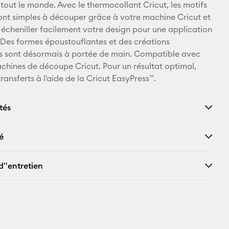
 tout le monde. Avec le thermocollant Cricut, les motifs
X
nt simples à découper grâce à votre machine Cricut et
écheniller facilement votre design pour une application
Des formes époustouflantes et des créations
s sont désormais à portée de main. Compatible avec
achines de découpe Cricut. Pour un résultat optimal,
transferts à l'aide de la Cricut EasyPress™.
tés
é
d''entretien