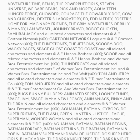
ADVENTURE TIME, BEN 10, THE POWERPUFF GIRLS, STEVEN
UNIVERSE, WE BARE BEARS, RICK AND MORTY, AQUA TEEN
HUNGER FORCE, CHOWDER, COURAGE THE COWARDLY DOG, COW
AND CHICKEN , DEXTER'S LABORATORY, ED, EDD N EDDY, FOSTER'S
HOME FOR IMAGINARY FRIENDS, THE GRIM ADVENTURES OF BILLY
& MANDY, I AM WEASEL, JOHNNY BRAVO, ROBOT CHICKEN,
SAMURAI JACK and all related characters and elements © & ™
Cartoon Network (sXX); CARTOON NETWORK Logo are © & ™ Cartoon
Network (sXX); THE FLINTSTONES, THE JETSONS, SCOOBY-DOO,
WACKY RACES, SPACE GHOST COAST TO COAST and all related
characters and elements © & ™ Hanna-Barbera (sXX); SCOOB and all
related characters and elements © & ™ Hanna-Barbera and Warner
Bros. Entertainment Inc. (sXX); THUNDERCATS and all related
characters and elements ™ of Warner Bros. Entertainment Inc. and ©
Warner Bros. Entertainment Inc and Ted Wolf (sXX); TOM AND JERRY
and all related characters and elements © & ™ Turner Entertainment
Co. (sXX); TOM AND JERRY and all related characters and elements
© & ™ Turner Entertainment Co. And Warner Bros. Entertainment Inc.
(sXX); BUGS BUNNY BUILDERS: ANIMATED SERIES, LOONEY TUNES,
SPACE JAM, SPACE JAM: A NEW LEGACY, ANIMANIACS, PINKY AND
THE BRAIN and all related characters and elements © & ™ Warner
Bros. Entertainment Inc. (sXX); AQUAMAN, BATMAN, CYBORG, DC
SUPER FRIENDS, THE FLASH, GREEN LANTERN, JUSTICE LEAGUE,
SUPERMAN, WONDER WOMAN and all related characters and
elements © & ™ DC. (sXX); AQUAMAN, BATMAN, BATMAN BEGINS,
BATMAN FOREVER, BATMAN RETURNS, THE BATMAN, BATMAN &
ROBIN, BATMAN V SUPERMAN: DAWN OF JUSTICE, DC SUPER HERO
GIRLS, BLACK ADAM, THE DARK KNIGHT RISES, THE DARK KNIGHT,