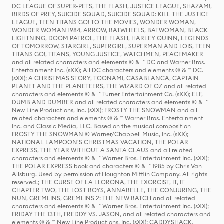
DC LEAGUE OF SUPER-PETS, THE FLASH, JUSTICE LEAGUE, SHAZAM!,
BIRDS OF PREY, SUICIDE SQUAD, SUICIDE SQUAD: KILL THE JUSTICE
LEAGUE, TEEN TITANS GO! TO THE MOVIES, WONDER WOMAN,
WONDER WOMAN 1984, ARROW, BATWHEELS, BATWOMAN, BLACK
LIGHTNING, DOOM PATROL, THE FLASH, HARLEY QUINN, LEGENDS
OF TOMORROW, STARGIRL, SUPERGIRL, SUPERMAN AND LOIS, TEEN
TITANS GO!, TITANS, YOUNG JUSTICE, WATCHMEN, PEACEMAKER
and all related characters and elements © & ™ DC and Warner Bros.
Entertainment Inc. (sXX); All DC characters and elements © & ™ DC.
(sXX); A CHRISTMAS STORY, TOONAMI, CASABLANCA, CAPTAIN
PLANET AND THE PLANETEERS, THE WIZARD OF OZ and all related
characters and elements © & ™ Turner Entertainment Co. (sXX); ELF,
DUMB AND DUMBER and all related characters and elements © & ™
New Line Productions, Inc. (sXX); FROSTY THE SNOWMAN and all
related characters and elements © & ™ Warner Bros. Entertainment
Inc. and Classic Media, LLC. Based on the musical composition
FROSTY THE SNOWMAN © Warner/Chappell Music, Inc. (sXX);
NATIONAL LAMPOON'S CHRISTMAS VACATION, THE POLAR
EXPRESS, THE YEAR WITHOUT A SANTA CLAUS and all related
characters and elements © & ™ Warner Bros. Entertainment Inc. (sXX);
THE POLAR EXPRESS book and characters © & ™ 1985 by Chris Van
Allsburg. Used by permission of Houghton Mifflin Company. All rights
reserved.; THE CURSE OF LA LLORONA, THE EXORCIST, IT, IT
CHAPTER TWO, THE LOST BOYS, ANNABELLE, THE CONJURING, THE
NUN, GREMLINS, GREMLINS 2: THE NEW BATCH and all related
characters and elements © & ™ Warner Bros. Entertainment Inc. (sXX);
FRIDAY THE 13TH, FREDDY VS. JASON, and all related characters and
elements © & ™ New Line Productions, Inc. (sXX); CADDYSHACK,