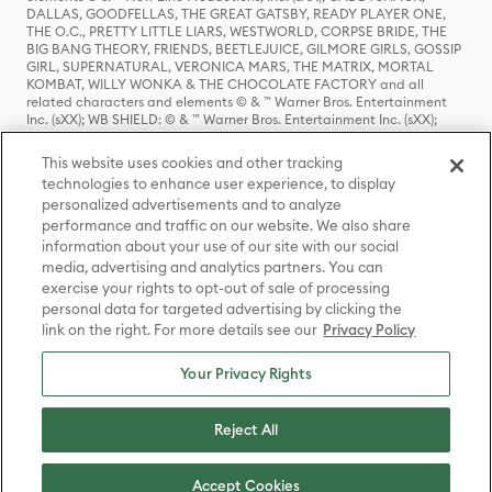
DALLAS, GOODFELLAS, THE GREAT GATSBY, READY PLAYER ONE,
THE O.C., PRETTY LITTLE LIARS, WESTWORLD, CORPSE BRIDE, THE
BIG BANG THEORY, FRIENDS, BEETLEJUICE, GILMORE GIRLS, GOSSIP
GIRL, SUPERNATURAL, VERONICA MARS, THE MATRIX, MORTAL
KOMBAT, WILLY WONKA & THE CHOCOLATE FACTORY and all
related characters and elements © & ™ Warner Bros. Entertainment
Inc. (sXX); WB SHIELD: © & ™ Warner Bros. Entertainment Inc. (sXX);
HOUSE OF THE DRAGON, GAME OF THRONES, and all related
characters and elements © & ™ Home Box Office, Inc. (sXX); CHILLING
This website uses cookies and other tracking
ADVENTURES OF SABRINA, RIVERDALE © & ™ Warner Bros.
technologies to enhance user experience, to display
Entertainment Inc. Archie Comics and all related characters and
personalized advertisements and to analyze
elements © & ™ Archie Comic Publications, Inc. Used with permission.
(sXX); SEINFELD and all related characters and elements © & ™ Castle
performance and traffic on our website. We also share
Rock Entertainment. (sXX); TED LASSO © & ™ Warner Bros.
information about your use of our site with our social
Entertainment Inc. & Universal Television LLC (sXX); THE HOBBIT: AN
media, advertising and analytics partners. You can
UNEXPECTED JOURNEY, THE HOBBIT: THE DESOLATION OF SMAUG,
exercise your rights to opt-out of sale of processing
THE HOBBIT: THE BATTLE OF THE FIVE ARMIES, THE LORD OF THE
personal data for targeted advertising by clicking the
RINGS: THE FELLOWSHIP OF THE RING, THE LORD OF THE RINGS: THE
link on the right. For more details see our
Privacy Policy
TWO TOWERS, THE LORD OF THE RINGS: THE RETURN OF THE KING
and the names of the characters, items, events and places therein are
TM of The Saul Zaentz Company d/b/a Middle-earth Enterprises
Your Privacy Rights
under license to New Line Productions, Inc. (sXX), © Warner Bros.
Entertainment Inc. All rights reserved; WHERE THE WILD THINGS ARE
and all related characters and elements © Warner Bros.
Reject All
Entertainment Inc. (sXX); WIZARDING WORLD and all related
trademarks, characters, names, and indicia are © & ™ Warner Bros.
Entertainment Inc. (sXX); © Warner Bros. Entertainment Inc. All rights
Accept Cookies
reserved.