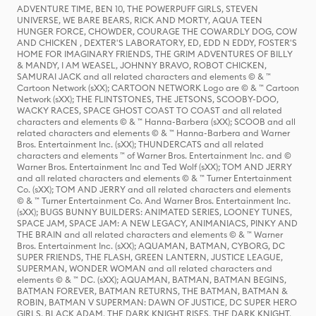
ADVENTURE TIME, BEN 10, THE POWERPUFF GIRLS, STEVEN
UNIVERSE, WE BARE BEARS, RICK AND MORTY, AQUA TEEN
HUNGER FORCE, CHOWDER, COURAGE THE COWARDLY DOG, COW
AND CHICKEN , DEXTER'S LABORATORY, ED, EDD N EDDY, FOSTER'S
HOME FOR IMAGINARY FRIENDS, THE GRIM ADVENTURES OF BILLY
& MANDY, I AM WEASEL, JOHNNY BRAVO, ROBOT CHICKEN,
SAMURAI JACK and all related characters and elements © & ™
Cartoon Network (sXX); CARTOON NETWORK Logo are © & ™ Cartoon
Network (sXX); THE FLINTSTONES, THE JETSONS, SCOOBY-DOO,
WACKY RACES, SPACE GHOST COAST TO COAST and all related
characters and elements © & ™ Hanna-Barbera (sXX); SCOOB and all
related characters and elements © & ™ Hanna-Barbera and Warner
Bros. Entertainment Inc. (sXX); THUNDERCATS and all related
characters and elements ™ of Warner Bros. Entertainment Inc. and ©
Warner Bros. Entertainment Inc and Ted Wolf (sXX); TOM AND JERRY
and all related characters and elements © & ™ Turner Entertainment
Co. (sXX); TOM AND JERRY and all related characters and elements
© & ™ Turner Entertainment Co. And Warner Bros. Entertainment Inc.
(sXX); BUGS BUNNY BUILDERS: ANIMATED SERIES, LOONEY TUNES,
SPACE JAM, SPACE JAM: A NEW LEGACY, ANIMANIACS, PINKY AND
THE BRAIN and all related characters and elements © & ™ Warner
Bros. Entertainment Inc. (sXX); AQUAMAN, BATMAN, CYBORG, DC
SUPER FRIENDS, THE FLASH, GREEN LANTERN, JUSTICE LEAGUE,
SUPERMAN, WONDER WOMAN and all related characters and
elements © & ™ DC. (sXX); AQUAMAN, BATMAN, BATMAN BEGINS,
BATMAN FOREVER, BATMAN RETURNS, THE BATMAN, BATMAN &
ROBIN, BATMAN V SUPERMAN: DAWN OF JUSTICE, DC SUPER HERO
GIRLS, BLACK ADAM, THE DARK KNIGHT RISES, THE DARK KNIGHT,