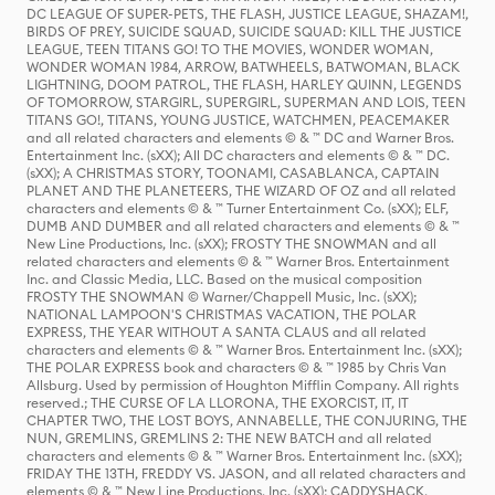
DC LEAGUE OF SUPER-PETS, THE FLASH, JUSTICE LEAGUE, SHAZAM!,
BIRDS OF PREY, SUICIDE SQUAD, SUICIDE SQUAD: KILL THE JUSTICE
LEAGUE, TEEN TITANS GO! TO THE MOVIES, WONDER WOMAN,
WONDER WOMAN 1984, ARROW, BATWHEELS, BATWOMAN, BLACK
LIGHTNING, DOOM PATROL, THE FLASH, HARLEY QUINN, LEGENDS
OF TOMORROW, STARGIRL, SUPERGIRL, SUPERMAN AND LOIS, TEEN
TITANS GO!, TITANS, YOUNG JUSTICE, WATCHMEN, PEACEMAKER
and all related characters and elements © & ™ DC and Warner Bros.
Entertainment Inc. (sXX); All DC characters and elements © & ™ DC.
(sXX); A CHRISTMAS STORY, TOONAMI, CASABLANCA, CAPTAIN
PLANET AND THE PLANETEERS, THE WIZARD OF OZ and all related
characters and elements © & ™ Turner Entertainment Co. (sXX); ELF,
DUMB AND DUMBER and all related characters and elements © & ™
New Line Productions, Inc. (sXX); FROSTY THE SNOWMAN and all
related characters and elements © & ™ Warner Bros. Entertainment
Inc. and Classic Media, LLC. Based on the musical composition
FROSTY THE SNOWMAN © Warner/Chappell Music, Inc. (sXX);
NATIONAL LAMPOON'S CHRISTMAS VACATION, THE POLAR
EXPRESS, THE YEAR WITHOUT A SANTA CLAUS and all related
characters and elements © & ™ Warner Bros. Entertainment Inc. (sXX);
THE POLAR EXPRESS book and characters © & ™ 1985 by Chris Van
Allsburg. Used by permission of Houghton Mifflin Company. All rights
reserved.; THE CURSE OF LA LLORONA, THE EXORCIST, IT, IT
CHAPTER TWO, THE LOST BOYS, ANNABELLE, THE CONJURING, THE
NUN, GREMLINS, GREMLINS 2: THE NEW BATCH and all related
characters and elements © & ™ Warner Bros. Entertainment Inc. (sXX);
FRIDAY THE 13TH, FREDDY VS. JASON, and all related characters and
elements © & ™ New Line Productions, Inc. (sXX); CADDYSHACK,