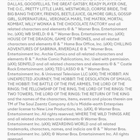
DALLAS, GOODFELLAS, THE GREAT GATSBY, READY PLAYER ONE,
THE O.C., PRETTY LITTLE LIARS, WESTWORLD, CORPSE BRIDE, THE
BIG BANG THEORY, FRIENDS, BEETLEJUICE, GILMORE GIRLS, GOSSIP
GIRL, SUPERNATURAL, VERONICA MARS, THE MATRIX, MORTAL
KOMBAT, WILLY WONKA & THE CHOCOLATE FACTORY and all
related characters and elements © & ™ Warner Bros. Entertainment
Inc. (sXX); WB SHIELD: © & ™ Warner Bros. Entertainment Inc. (sXX);
HOUSE OF THE DRAGON, GAME OF THRONES, and all related
characters and elements © & ™ Home Box Office, Inc. (sXX); CHILLING
ADVENTURES OF SABRINA, RIVERDALE © & ™ Warner Bros.
Entertainment Inc. Archie Comics and all related characters and
elements © & ™ Archie Comic Publications, Inc. Used with permission.
(sXX); SEINFELD and all related characters and elements © & ™ Castle
Rock Entertainment. (sXX); TED LASSO © & ™ Warner Bros.
Entertainment Inc. & Universal Television LLC (sXX); THE HOBBIT: AN
UNEXPECTED JOURNEY, THE HOBBIT: THE DESOLATION OF SMAUG,
THE HOBBIT: THE BATTLE OF THE FIVE ARMIES, THE LORD OF THE
RINGS: THE FELLOWSHIP OF THE RING, THE LORD OF THE RINGS: THE
TWO TOWERS, THE LORD OF THE RINGS: THE RETURN OF THE KING
and the names of the characters, items, events and places therein are
TM of The Saul Zaentz Company d/b/a Middle-earth Enterprises
under license to New Line Productions, Inc. (sXX), © Warner Bros.
Entertainment Inc. All rights reserved; WHERE THE WILD THINGS ARE
and all related characters and elements © Warner Bros.
Entertainment Inc. (sXX); WIZARDING WORLD and all related
trademarks, characters, names, and indicia are © & ™ Warner Bros.
Entertainment Inc. (sXX); © Warner Bros. Entertainment Inc. All rights
reserved.