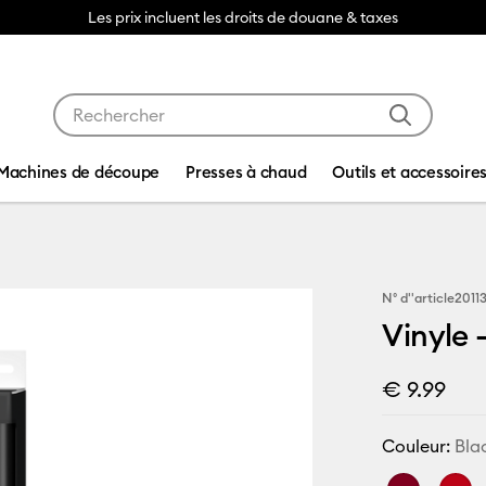
Les prix incluent les droits de douane & taxes
Utilisez les touches Tab et Shift plus pour naviguer da
Machines de découpe
Presses à chaud
Outils et accessoire
N° d''article
2011
Vinyle 
€ 9.99
Couleur:
Bla