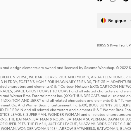
Belgique - 
10855 S River Front 
s and design elements are owned and licensed by Sesame Workshop. © 2022 Se
 STEVEN UNIVERSE, WE BARE BEARS, RICK AND MORTY, AQUA TEEN HUNGE
D N EDDY, FOSTER'S HOME FOR IMAGINARY FRIENDS, THE GRIM ADVENTURE
ed characters and elements © & ™ Cartoon Network (sXX); CARTOON NETWOR
ES, SPACE GHOST COAST TO COAST and all related characters and elemen
 and Warner Bros. Entertainment Inc. (sXX); THUNDERCATS and all related cha
lf (sXX); TOM AND JERRY and all related characters and elements © & ™ Turne
rtainment Co. And Warner Bros. Entertainment Inc. (sXX); BUGS BUNNY BUIL
HE BRAIN and all related characters and elements © & ™ Warner Bros. En
STICE LEAGUE, SUPERMAN, WONDER WOMAN and all related characters and
NS, THE BATMAN, BATMAN & ROBIN, BATMAN V SUPERMAN: DAWN OF JUST
F SUPER-PETS, THE FLASH, JUSTICE LEAGUE, SHAZAM!, BIRDS OF PREY, SUI
ER WOMAN, WONDER WOMAN 1984, ARROW, BATWHEELS, BATWOMAN, BLACK