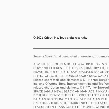
© 2026 Cricut, Inc. Tous droits réservés.
Sesame Street® and associated characters, trademark
ADVENTURE TIME, BEN 10, THE POWERPUFF GIRLS,
COW AND CHICKEN , DEXTER'S LABORATORY, ED, ED
BRAVO, ROBOT CHICKEN, SAMURAI JACK and all relat
FLINTSTONES, THE JETSONS, SCOOBY-DOO, WACKY RAC
related characters and elements © & ™ Hanna-Barbera
Inc. and © Warner Bros. Entertainment Inc and Ted Wo
related characters and elements © & ™ Turner Ente
SPACE JAM: A NEW LEGACY, ANIMANIACS, PINKY AND T
DC SUPER FRIENDS, THE FLASH, GREEN LANTERN, JU
BATMAN BEGINS, BATMAN FOREVER, BATMAN RETUR
DARK KNIGHT RISES, THE DARK KNIGHT, DC LEAGUE O
LEAGUE, TEEN TITANS GO! TO THE MOVIES, WOND