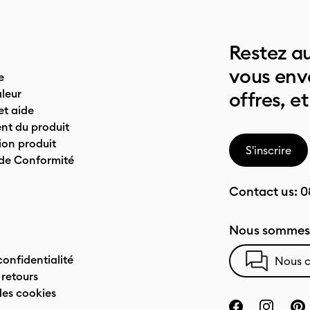
Restez au
vous env
e
leur
offres, et
t aide
nt du produit
on produit
S'inscrire
 de Conformité
Contact us:
0
Nous sommes 
confidentialité
Nous c
 retours
des cookies