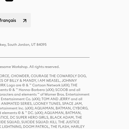
français
Pkwy, South Jordan, UT 84095
same Workshop. All rights reserved.
R FORCE, CHOWDER, COURAGE THE COWARDLY DOG,
S OF BILLY & MANDY, I AM WEASEL, JOHNNY
K Logo are © & ™ Cartoon Network (sXX); THE
ts © & ™ Hanna-Barbera (sXX); SCOOB and all
racters and elements ™ of Warner Bros. Entertainment
r Entertainment Co. (sXX); TOM AND JERRY and all
DERS: ANIMATED SERIES, LOONEY TUNES, SPACE JAM,
tertainment Inc. (sXX); AQUAMAN, BATMAN, CYBORG,
 elements © & ™ DC. (sXX); AQUAMAN, BATMAN,
ICE, DC SUPER HERO GIRLS, BLACK ADAM, THE
CIDE SQUAD, SUICIDE SQUAD: KILL THE JUSTICE
 LIGHTNING, DOOM PATROL, THE FLASH, HARLEY