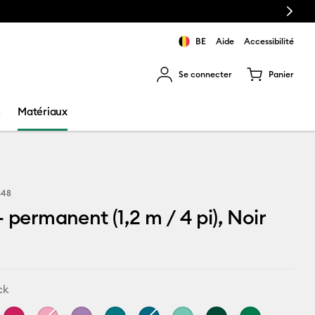
Next
BE
Aide
Accessibilité
Se connecter
Panier
ns les résultats de recherche.
s
Matériaux
348
– permanent (1,2 m / 4 pi), Noir
ck