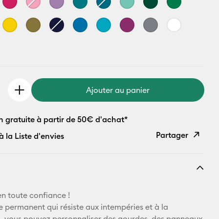
Ajouter au panier
n gratuite à partir de 50€ d'achat*
Partager
à la Liste d'envies
Copier le
lien
E-mail
n toute confiance !
e permanent qui résiste aux intempéries et à la
Pinterest
, vous pouvez personnaliser des gourdes, des panneaux