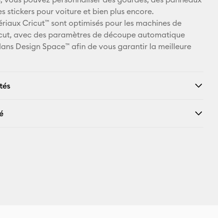
es stickers pour voiture et bien plus encore.
Facebook
ériaux Cricut™ sont optimisés pour les machines de
cut, avec des paramètres de découpe automatique
X
dans Design Space™ afin de vous garantir la meilleure
tés
é