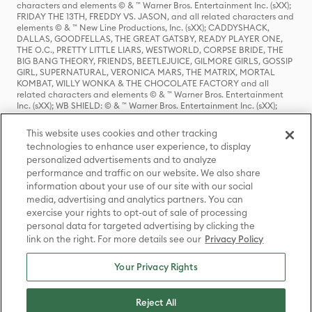
characters and elements © & ™ Warner Bros. Entertainment Inc. (sXX);
FRIDAY THE 13TH, FREDDY VS. JASON, and all related characters and
elements © & ™ New Line Productions, Inc. (sXX); CADDYSHACK,
DALLAS, GOODFELLAS, THE GREAT GATSBY, READY PLAYER ONE,
THE O.C., PRETTY LITTLE LIARS, WESTWORLD, CORPSE BRIDE, THE
BIG BANG THEORY, FRIENDS, BEETLEJUICE, GILMORE GIRLS, GOSSIP
GIRL, SUPERNATURAL, VERONICA MARS, THE MATRIX, MORTAL
KOMBAT, WILLY WONKA & THE CHOCOLATE FACTORY and all
related characters and elements © & ™ Warner Bros. Entertainment
Inc. (sXX); WB SHIELD: © & ™ Warner Bros. Entertainment Inc. (sXX);
HOUSE OF THE DRAGON, GAME OF THRONES, and all related
characters and elements © & ™ Home Box Office, Inc. (sXX); CHILLING
This website uses cookies and other tracking
ADVENTURES OF SABRINA, RIVERDALE © & ™ Warner Bros.
technologies to enhance user experience, to display
Entertainment Inc. Archie Comics and all related characters and
personalized advertisements and to analyze
elements © & ™ Archie Comic Publications, Inc. Used with permission.
(sXX); SEINFELD and all related characters and elements © & ™ Castle
performance and traffic on our website. We also share
Rock Entertainment. (sXX); TED LASSO © & ™ Warner Bros.
information about your use of our site with our social
Entertainment Inc. & Universal Television LLC (sXX); THE HOBBIT: AN
media, advertising and analytics partners. You can
UNEXPECTED JOURNEY, THE HOBBIT: THE DESOLATION OF SMAUG,
exercise your rights to opt-out of sale of processing
THE HOBBIT: THE BATTLE OF THE FIVE ARMIES, THE LORD OF THE
personal data for targeted advertising by clicking the
RINGS: THE FELLOWSHIP OF THE RING, THE LORD OF THE RINGS: THE
link on the right. For more details see our
Privacy Policy
TWO TOWERS, THE LORD OF THE RINGS: THE RETURN OF THE KING
and the names of the characters, items, events and places therein are
TM of The Saul Zaentz Company d/b/a Middle-earth Enterprises
Your Privacy Rights
under license to New Line Productions, Inc. (sXX), © Warner Bros.
Entertainment Inc. All rights reserved; WHERE THE WILD THINGS ARE
and all related characters and elements © Warner Bros.
Reject All
Entertainment Inc. (sXX); WIZARDING WORLD and all related