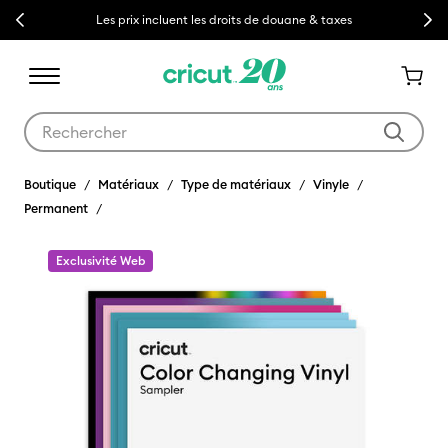
Previous
Next
Les prix incluent les droits de douane & taxes
Utilisez les touches Tab et Shift plus pour naviguer dans les résult
Boutique
Matériaux
Type de matériaux
Vinyle
Permanent
Exclusivité Web