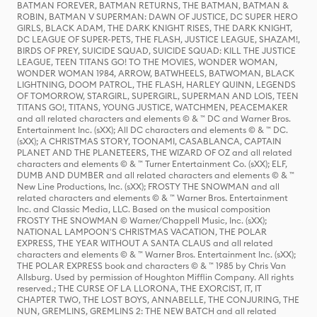
BATMAN FOREVER, BATMAN RETURNS, THE BATMAN, BATMAN &
ROBIN, BATMAN V SUPERMAN: DAWN OF JUSTICE, DC SUPER HERO
GIRLS, BLACK ADAM, THE DARK KNIGHT RISES, THE DARK KNIGHT,
DC LEAGUE OF SUPER-PETS, THE FLASH, JUSTICE LEAGUE, SHAZAM!,
BIRDS OF PREY, SUICIDE SQUAD, SUICIDE SQUAD: KILL THE JUSTICE
LEAGUE, TEEN TITANS GO! TO THE MOVIES, WONDER WOMAN,
WONDER WOMAN 1984, ARROW, BATWHEELS, BATWOMAN, BLACK
LIGHTNING, DOOM PATROL, THE FLASH, HARLEY QUINN, LEGENDS
OF TOMORROW, STARGIRL, SUPERGIRL, SUPERMAN AND LOIS, TEEN
TITANS GO!, TITANS, YOUNG JUSTICE, WATCHMEN, PEACEMAKER
and all related characters and elements © & ™ DC and Warner Bros.
Entertainment Inc. (sXX); All DC characters and elements © & ™ DC.
(sXX); A CHRISTMAS STORY, TOONAMI, CASABLANCA, CAPTAIN
PLANET AND THE PLANETEERS, THE WIZARD OF OZ and all related
characters and elements © & ™ Turner Entertainment Co. (sXX); ELF,
DUMB AND DUMBER and all related characters and elements © & ™
New Line Productions, Inc. (sXX); FROSTY THE SNOWMAN and all
related characters and elements © & ™ Warner Bros. Entertainment
Inc. and Classic Media, LLC. Based on the musical composition
FROSTY THE SNOWMAN © Warner/Chappell Music, Inc. (sXX);
NATIONAL LAMPOON'S CHRISTMAS VACATION, THE POLAR
EXPRESS, THE YEAR WITHOUT A SANTA CLAUS and all related
characters and elements © & ™ Warner Bros. Entertainment Inc. (sXX);
THE POLAR EXPRESS book and characters © & ™ 1985 by Chris Van
Allsburg. Used by permission of Houghton Mifflin Company. All rights
reserved.; THE CURSE OF LA LLORONA, THE EXORCIST, IT, IT
CHAPTER TWO, THE LOST BOYS, ANNABELLE, THE CONJURING, THE
NUN, GREMLINS, GREMLINS 2: THE NEW BATCH and all related