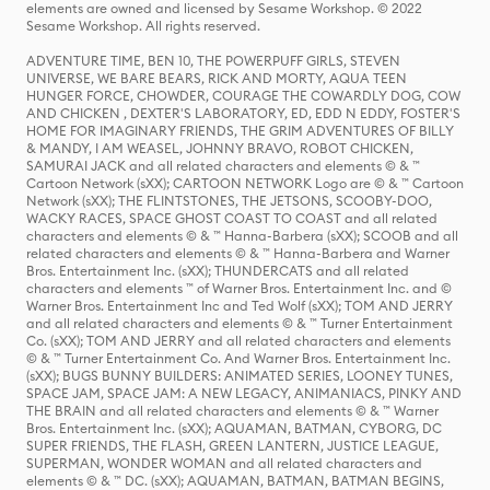
elements are owned and licensed by Sesame Workshop. © 2022
Sesame Workshop. All rights reserved.
ADVENTURE TIME, BEN 10, THE POWERPUFF GIRLS, STEVEN
UNIVERSE, WE BARE BEARS, RICK AND MORTY, AQUA TEEN
HUNGER FORCE, CHOWDER, COURAGE THE COWARDLY DOG, COW
AND CHICKEN , DEXTER'S LABORATORY, ED, EDD N EDDY, FOSTER'S
HOME FOR IMAGINARY FRIENDS, THE GRIM ADVENTURES OF BILLY
& MANDY, I AM WEASEL, JOHNNY BRAVO, ROBOT CHICKEN,
SAMURAI JACK and all related characters and elements © & ™
Cartoon Network (sXX); CARTOON NETWORK Logo are © & ™ Cartoon
Network (sXX); THE FLINTSTONES, THE JETSONS, SCOOBY-DOO,
WACKY RACES, SPACE GHOST COAST TO COAST and all related
characters and elements © & ™ Hanna-Barbera (sXX); SCOOB and all
related characters and elements © & ™ Hanna-Barbera and Warner
Bros. Entertainment Inc. (sXX); THUNDERCATS and all related
characters and elements ™ of Warner Bros. Entertainment Inc. and ©
Warner Bros. Entertainment Inc and Ted Wolf (sXX); TOM AND JERRY
and all related characters and elements © & ™ Turner Entertainment
Co. (sXX); TOM AND JERRY and all related characters and elements
© & ™ Turner Entertainment Co. And Warner Bros. Entertainment Inc.
(sXX); BUGS BUNNY BUILDERS: ANIMATED SERIES, LOONEY TUNES,
SPACE JAM, SPACE JAM: A NEW LEGACY, ANIMANIACS, PINKY AND
THE BRAIN and all related characters and elements © & ™ Warner
Bros. Entertainment Inc. (sXX); AQUAMAN, BATMAN, CYBORG, DC
SUPER FRIENDS, THE FLASH, GREEN LANTERN, JUSTICE LEAGUE,
SUPERMAN, WONDER WOMAN and all related characters and
elements © & ™ DC. (sXX); AQUAMAN, BATMAN, BATMAN BEGINS,