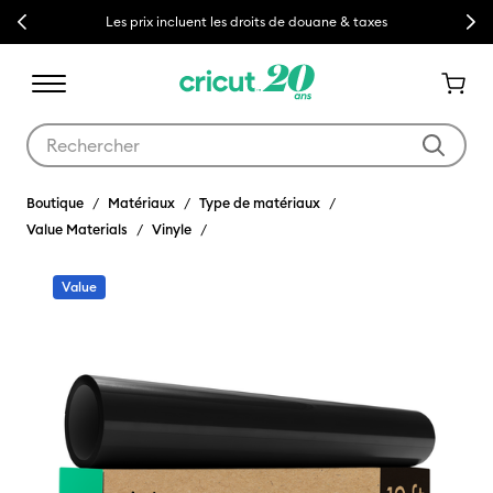
Previous
Next
Les prix incluent les droits de douane & taxes
Utilisez les touches Tab et Shift plus pour naviguer dans les résult
Boutique
Matériaux
Type de matériaux
Value Materials
Vinyle
Value