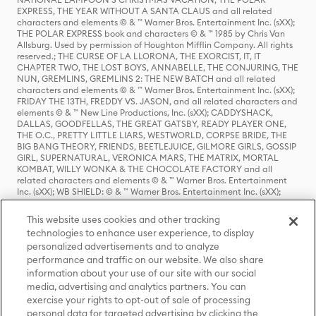
EXPRESS, THE YEAR WITHOUT A SANTA CLAUS and all related
characters and elements © & ™ Warner Bros. Entertainment Inc. (sXX);
THE POLAR EXPRESS book and characters © & ™ 1985 by Chris Van
Allsburg. Used by permission of Houghton Mifflin Company. All rights
reserved.; THE CURSE OF LA LLORONA, THE EXORCIST, IT, IT
CHAPTER TWO, THE LOST BOYS, ANNABELLE, THE CONJURING, THE
NUN, GREMLINS, GREMLINS 2: THE NEW BATCH and all related
characters and elements © & ™ Warner Bros. Entertainment Inc. (sXX);
FRIDAY THE 13TH, FREDDY VS. JASON, and all related characters and
elements © & ™ New Line Productions, Inc. (sXX); CADDYSHACK,
DALLAS, GOODFELLAS, THE GREAT GATSBY, READY PLAYER ONE,
THE O.C., PRETTY LITTLE LIARS, WESTWORLD, CORPSE BRIDE, THE
BIG BANG THEORY, FRIENDS, BEETLEJUICE, GILMORE GIRLS, GOSSIP
GIRL, SUPERNATURAL, VERONICA MARS, THE MATRIX, MORTAL
KOMBAT, WILLY WONKA & THE CHOCOLATE FACTORY and all
related characters and elements © & ™ Warner Bros. Entertainment
Inc. (sXX); WB SHIELD: © & ™ Warner Bros. Entertainment Inc. (sXX);
HOUSE OF THE DRAGON, GAME OF THRONES, and all related
characters and elements © & ™ Home Box Office, Inc. (sXX); CHILLING
This website uses cookies and other tracking
ADVENTURES OF SABRINA, RIVERDALE © & ™ Warner Bros.
technologies to enhance user experience, to display
Entertainment Inc. Archie Comics and all related characters and
personalized advertisements and to analyze
elements © & ™ Archie Comic Publications, Inc. Used with permission.
(sXX); SEINFELD and all related characters and elements © & ™ Castle
performance and traffic on our website. We also share
Rock Entertainment. (sXX); TED LASSO © & ™ Warner Bros.
information about your use of our site with our social
Entertainment Inc. & Universal Television LLC (sXX); THE HOBBIT: AN
media, advertising and analytics partners. You can
UNEXPECTED JOURNEY, THE HOBBIT: THE DESOLATION OF SMAUG,
exercise your rights to opt-out of sale of processing
THE HOBBIT: THE BATTLE OF THE FIVE ARMIES, THE LORD OF THE
personal data for targeted advertising by clicking the
RINGS: THE FELLOWSHIP OF THE RING, THE LORD OF THE RINGS: THE