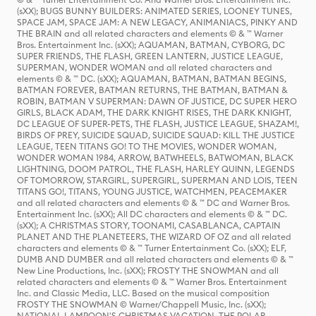
(sXX); BUGS BUNNY BUILDERS: ANIMATED SERIES, LOONEY TUNES,
SPACE JAM, SPACE JAM: A NEW LEGACY, ANIMANIACS, PINKY AND
THE BRAIN and all related characters and elements © & ™ Warner
Bros. Entertainment Inc. (sXX); AQUAMAN, BATMAN, CYBORG, DC
SUPER FRIENDS, THE FLASH, GREEN LANTERN, JUSTICE LEAGUE,
SUPERMAN, WONDER WOMAN and all related characters and
elements © & ™ DC. (sXX); AQUAMAN, BATMAN, BATMAN BEGINS,
BATMAN FOREVER, BATMAN RETURNS, THE BATMAN, BATMAN &
ROBIN, BATMAN V SUPERMAN: DAWN OF JUSTICE, DC SUPER HERO
GIRLS, BLACK ADAM, THE DARK KNIGHT RISES, THE DARK KNIGHT,
DC LEAGUE OF SUPER-PETS, THE FLASH, JUSTICE LEAGUE, SHAZAM!,
BIRDS OF PREY, SUICIDE SQUAD, SUICIDE SQUAD: KILL THE JUSTICE
LEAGUE, TEEN TITANS GO! TO THE MOVIES, WONDER WOMAN,
WONDER WOMAN 1984, ARROW, BATWHEELS, BATWOMAN, BLACK
LIGHTNING, DOOM PATROL, THE FLASH, HARLEY QUINN, LEGENDS
OF TOMORROW, STARGIRL, SUPERGIRL, SUPERMAN AND LOIS, TEEN
TITANS GO!, TITANS, YOUNG JUSTICE, WATCHMEN, PEACEMAKER
and all related characters and elements © & ™ DC and Warner Bros.
Entertainment Inc. (sXX); All DC characters and elements © & ™ DC.
(sXX); A CHRISTMAS STORY, TOONAMI, CASABLANCA, CAPTAIN
PLANET AND THE PLANETEERS, THE WIZARD OF OZ and all related
characters and elements © & ™ Turner Entertainment Co. (sXX); ELF,
DUMB AND DUMBER and all related characters and elements © & ™
New Line Productions, Inc. (sXX); FROSTY THE SNOWMAN and all
related characters and elements © & ™ Warner Bros. Entertainment
Inc. and Classic Media, LLC. Based on the musical composition
FROSTY THE SNOWMAN © Warner/Chappell Music, Inc. (sXX);
NATIONAL LAMPOON'S CHRISTMAS VACATION, THE POLAR