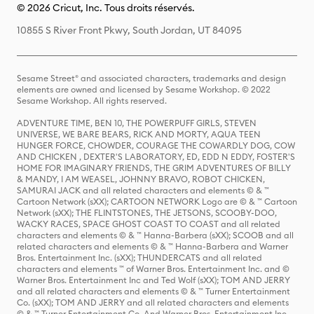
© 2026 Cricut, Inc. Tous droits réservés.
10855 S River Front Pkwy, South Jordan, UT 84095
Sesame Street® and associated characters, trademarks and design
elements are owned and licensed by Sesame Workshop. © 2022
Sesame Workshop. All rights reserved.
ADVENTURE TIME, BEN 10, THE POWERPUFF GIRLS, STEVEN
UNIVERSE, WE BARE BEARS, RICK AND MORTY, AQUA TEEN
HUNGER FORCE, CHOWDER, COURAGE THE COWARDLY DOG, COW
AND CHICKEN , DEXTER'S LABORATORY, ED, EDD N EDDY, FOSTER'S
HOME FOR IMAGINARY FRIENDS, THE GRIM ADVENTURES OF BILLY
& MANDY, I AM WEASEL, JOHNNY BRAVO, ROBOT CHICKEN,
SAMURAI JACK and all related characters and elements © & ™
Cartoon Network (sXX); CARTOON NETWORK Logo are © & ™ Cartoon
Network (sXX); THE FLINTSTONES, THE JETSONS, SCOOBY-DOO,
WACKY RACES, SPACE GHOST COAST TO COAST and all related
characters and elements © & ™ Hanna-Barbera (sXX); SCOOB and all
related characters and elements © & ™ Hanna-Barbera and Warner
Bros. Entertainment Inc. (sXX); THUNDERCATS and all related
characters and elements ™ of Warner Bros. Entertainment Inc. and ©
Warner Bros. Entertainment Inc and Ted Wolf (sXX); TOM AND JERRY
and all related characters and elements © & ™ Turner Entertainment
Co. (sXX); TOM AND JERRY and all related characters and elements
© & ™ Turner Entertainment Co. And Warner Bros. Entertainment Inc.