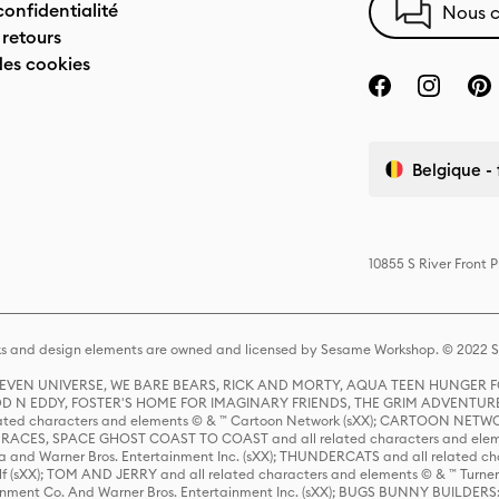
confidentialité
Nous c
 retours
des cookies
Belgique - 
10855 S River Front 
s and design elements are owned and licensed by Sesame Workshop. © 2022 Se
 STEVEN UNIVERSE, WE BARE BEARS, RICK AND MORTY, AQUA TEEN HUNGE
D N EDDY, FOSTER'S HOME FOR IMAGINARY FRIENDS, THE GRIM ADVENTURE
ed characters and elements © & ™ Cartoon Network (sXX); CARTOON NETWOR
ES, SPACE GHOST COAST TO COAST and all related characters and elemen
 and Warner Bros. Entertainment Inc. (sXX); THUNDERCATS and all related cha
lf (sXX); TOM AND JERRY and all related characters and elements © & ™ Turne
rtainment Co. And Warner Bros. Entertainment Inc. (sXX); BUGS BUNNY BUIL