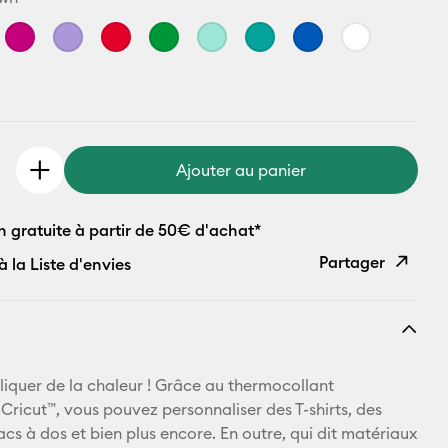
Ajouter au panier
n gratuite à partir de 50€ d'achat*
Partager
à la Liste d'envies
Copier le
lien
E-mail
ppliquer de la chaleur ! Grâce au thermocollant
ricut™, vous pouvez personnaliser des T-shirts, des
Pinterest
acs à dos et bien plus encore. En outre, qui dit matériaux