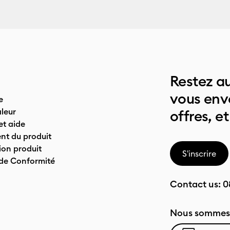
Restez au
vous env
e
leur
offres, et
t aide
nt du produit
on produit
S'inscrire
 de Conformité
Contact us:
0
Nous sommes 