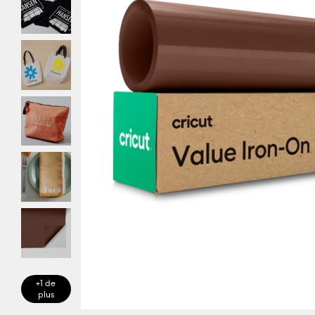
+1 de
plus