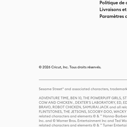
Politique de 
Livraisons et
Paramètres 
© 2026 Cricut, Inc. Tous droits réservés.
Sesame Street® and associated characters, trademark
ADVENTURE TIME, BEN 10, THE POWERPUFF GIRLS,
COW AND CHICKEN , DEXTER'S LABORATORY, ED, ED
BRAVO, ROBOT CHICKEN, SAMURAI JACK and all relat
FLINTSTONES, THE JETSONS, SCOOBY-DOO, WACKY RAC
related characters and elements © & ™ Hanna-Barbera
Inc. and © Warner Bros. Entertainment Inc and Ted Wo
related characters and elements © & ™ Turner Ente