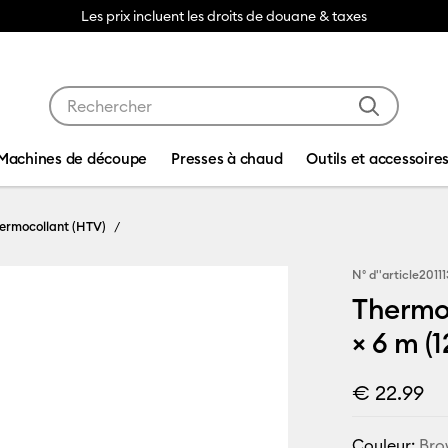
Les prix incluent les droits de douane & taxes
Utilisez les touches Tab et Shift plus pour naviguer da
Machines de découpe
Presses à chaud
Outils et accessoire
ermocollant (HTV)
N° d''article
2011
Thermo
× 6 m (1
€ 22.99
Couleur:
Bro