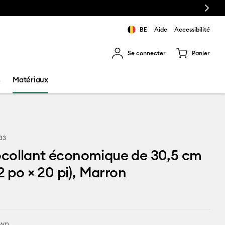
Next
BE
Aide
Accessibilité
Se connecter
Panier
ns les résultats de recherche.
s
Matériaux
133
collant économique de 30,5 cm
2 po × 20 pi), Marron
wn