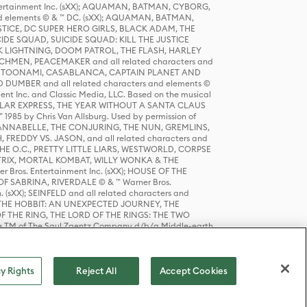
tertainment Inc. (sXX); AQUAMAN, BATMAN, CYBORG,
 elements © & ™ DC. (sXX); AQUAMAN, BATMAN,
ICE, DC SUPER HERO GIRLS, BLACK ADAM, THE
CIDE SQUAD, SUICIDE SQUAD: KILL THE JUSTICE
 LIGHTNING, DOOM PATROL, THE FLASH, HARLEY
HMEN, PEACEMAKER and all related characters and
 STORY, TOONAMI, CASABLANCA, CAPTAIN PLANET AND
D DUMBER and all related characters and elements ©
nt Inc. and Classic Media, LLC. Based on the musical
POLAR EXPRESS, THE YEAR WITHOUT A SANTA CLAUS
1985 by Chris Van Allsburg. Used by permission of
YS, ANNABELLE, THE CONJURING, THE NUN, GREMLINS,
H, FREDDY VS. JASON, and all related characters and
THE O.C., PRETTY LITTLE LIARS, WESTWORLD, CORPSE
ATRIX, MORTAL KOMBAT, WILLY WONKA & THE
r Bros. Entertainment Inc. (sXX); HOUSE OF THE
OF SABRINA, RIVERDALE © & ™ Warner Bros.
. (sXX); SEINFELD and all related characters and
sXX); THE HOBBIT: AN UNEXPECTED JOURNEY, THE
F THE RING, THE LORD OF THE RINGS: THE TWO
e TM of The Saul Zaentz Company d/b/a Middle-earth
D THINGS ARE and all related characters and elements ©
 Bros. Entertainment Inc. (sXX); © Warner Bros.
y Rights
Reject All
Accept Cookies