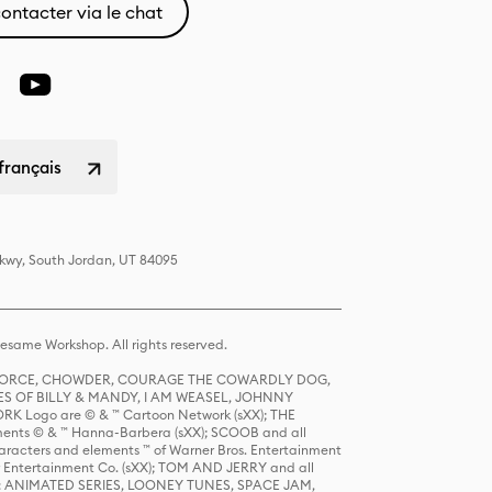
ontacter via le chat
français
Pkwy, South Jordan, UT 84095
same Workshop. All rights reserved.
R FORCE, CHOWDER, COURAGE THE COWARDLY DOG,
S OF BILLY & MANDY, I AM WEASEL, JOHNNY
K Logo are © & ™ Cartoon Network (sXX); THE
ts © & ™ Hanna-Barbera (sXX); SCOOB and all
racters and elements ™ of Warner Bros. Entertainment
r Entertainment Co. (sXX); TOM AND JERRY and all
DERS: ANIMATED SERIES, LOONEY TUNES, SPACE JAM,