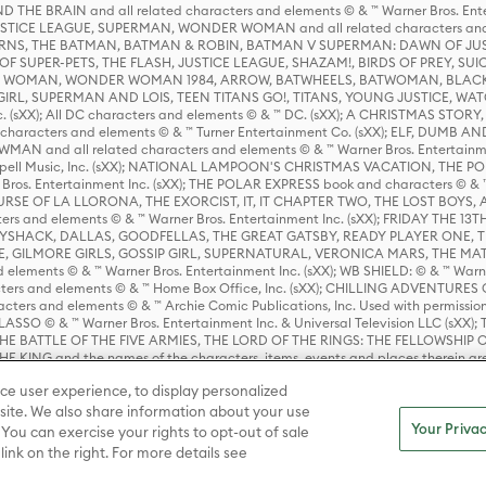
HE BRAIN and all related characters and elements © & ™ Warner Bros. En
STICE LEAGUE, SUPERMAN, WONDER WOMAN and all related characters and
NS, THE BATMAN, BATMAN & ROBIN, BATMAN V SUPERMAN: DAWN OF JUST
F SUPER-PETS, THE FLASH, JUSTICE LEAGUE, SHAZAM!, BIRDS OF PREY, SUI
ER WOMAN, WONDER WOMAN 1984, ARROW, BATWHEELS, BATWOMAN, BLACK
L, SUPERMAN AND LOIS, TEEN TITANS GO!, TITANS, YOUNG JUSTICE, WATC
Inc. (sXX); All DC characters and elements © & ™ DC. (sXX); A CHRISTMAS
haracters and elements © & ™ Turner Entertainment Co. (sXX); ELF, DUMB AN
WMAN and all related characters and elements © & ™ Warner Bros. Entertainme
ell Music, Inc. (sXX); NATIONAL LAMPOON'S CHRISTMAS VACATION, THE 
 Bros. Entertainment Inc. (sXX); THE POLAR EXPRESS book and characters © & ™ 
THE CURSE OF LA LLORONA, THE EXORCIST, IT, IT CHAPTER TWO, THE LOST BO
s and elements © & ™ Warner Bros. Entertainment Inc. (sXX); FRIDAY THE 13T
 CADDYSHACK, DALLAS, GOODFELLAS, THE GREAT GATSBY, READY PLAYER ONE, 
CE, GILMORE GIRLS, GOSSIP GIRL, SUPERNATURAL, VERONICA MARS, THE M
ements © & ™ Warner Bros. Entertainment Inc. (sXX); WB SHIELD: © & ™ Warne
rs and elements © & ™ Home Box Office, Inc. (sXX); CHILLING ADVENTURES 
acters and elements © & ™ Archie Comic Publications, Inc. Used with permission
D LASSO © & ™ Warner Bros. Entertainment Inc. & Universal Television LLC (
E BATTLE OF THE FIVE ARMIES, THE LORD OF THE RINGS: THE FELLOWSHIP O
KING and the names of the characters, items, events and places therein ar
c. (sXX), © Warner Bros. Entertainment Inc. All rights reserved; WHERE THE WIL
ce user experience, to display personalized
D and all related trademarks, characters, names, and indicia are © & ™ Warner
ite. We also share information about your use
Your Privac
 You can exercise your rights to opt-out of sale
link on the right. For more details see