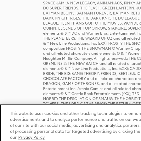
SPACE JAM: A NEW LEGACY, ANIMANIACS, PINKY AND T
DC SUPER FRIENDS, THE FLASH, GREEN LANTERN, JU
BATMAN BEGINS, BATMAN FOREVER, BATMAN RETUR
DARK KNIGHT RISES, THE DARK KNIGHT, DC LEAGUE O
LEAGUE, TEEN TITANS GO! TO THE MOVIES, WOND
QUINN, LEGENDS OF TOMORROW, STARGIRL, SUPERGIR
elements © & ™ DC and Warner Bros. Entertainment 
THE PLANETEERS, THE WIZARD OF OZ and all related c
& ™ New Line Productions, Inc. (sXX); FROSTY THE SNO
composition FROSTY THE SNOWMAN © Warner/Chapp
and all related characters and elements © & ™ Warner
Houghton Mifflin Company. All rights reserved.; 
GREMLINS 2: THE NEW BATCH and all related character
elements © & ™ New Line Productions, Inc. (sXX);
BRIDE, THE BIG BANG THEORY, FRIENDS, BEETLEJUI
CHOCOLATE FACTORY and all related characters and el
DRAGON, GAME OF THRONES, and all related characte
Entertainment Inc. Archie Comics and all related char
elements © & ™ Castle Rock Entertainment. (sXX); TE
HOBBIT: THE DESOLATION OF SMAUG, THE HOBBIT: TH
TOWERS, THE LORD OF THE RINGS: THE RETURN OF THE 
Enterprises under license to New Line Productions, In
This website uses cookies and other tracking technologies to enhan
Warner Bros. Entertainment Inc. (sXX); WIZARDING WORL
Entertainment Inc. All rights reserved.
advertisements and to analyze performance and traffic on our webs
of our site with our social media, advertising and analytics partners.
of processing personal data for targeted advertising by clicking the 
our
Privacy Policy