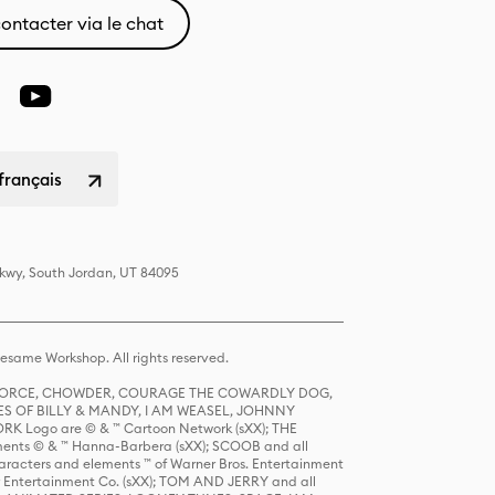
ontacter via le chat
français
Pkwy, South Jordan, UT 84095
same Workshop. All rights reserved.
R FORCE, CHOWDER, COURAGE THE COWARDLY DOG,
S OF BILLY & MANDY, I AM WEASEL, JOHNNY
K Logo are © & ™ Cartoon Network (sXX); THE
ts © & ™ Hanna-Barbera (sXX); SCOOB and all
racters and elements ™ of Warner Bros. Entertainment
r Entertainment Co. (sXX); TOM AND JERRY and all