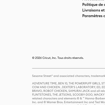
Politique de 
Livraisons et
Paramètres 
© 2026 Cricut, Inc. Tous droits réservés.
Sesame Street® and associated characters, trademark
ADVENTURE TIME, BEN 10, THE POWERPUFF GIRLS,
COW AND CHICKEN , DEXTER'S LABORATORY, ED, ED
BRAVO, ROBOT CHICKEN, SAMURAI JACK and all relat
FLINTSTONES, THE JETSONS, SCOOBY-DOO, WACKY RAC
related characters and elements © & ™ Hanna-Barbera
Inc. and © Warner Bros. Entertainment Inc and Ted Wo