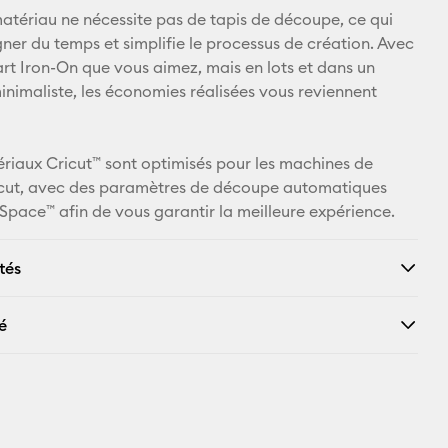
Facebook
matériau ne nécessite pas de tapis de découpe, ce qui
gner du temps et simplifie le processus de création. Avec
X
t Iron-On que vous aimez, mais en lots et dans un
nimaliste, les économies réalisées vous reviennent
ériaux Cricut™ sont optimisés pour les machines de
cut, avec des paramètres de découpe automatiques
Space™ afin de vous garantir la meilleure expérience.
tés
é