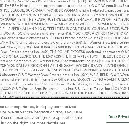
rtainment Co. And Warner Bros. Entertainment Inc. (sXX); BUGS BUNNY BUIL
HE BRAIN and all related characters and elements © & ™ Warner Bros. En
STICE LEAGUE, SUPERMAN, WONDER WOMAN and all related characters and
NS, THE BATMAN, BATMAN & ROBIN, BATMAN V SUPERMAN: DAWN OF JUST
F SUPER-PETS, THE FLASH, JUSTICE LEAGUE, SHAZAM!, BIRDS OF PREY, SUI
ER WOMAN, WONDER WOMAN 1984, ARROW, BATWHEELS, BATWOMAN, BLACK
L, SUPERMAN AND LOIS, TEEN TITANS GO!, TITANS, YOUNG JUSTICE, WATC
Inc. (sXX); All DC characters and elements © & ™ DC. (sXX); A CHRISTMAS
haracters and elements © & ™ Turner Entertainment Co. (sXX); ELF, DUMB AN
WMAN and all related characters and elements © & ™ Warner Bros. Entertainme
ell Music, Inc. (sXX); NATIONAL LAMPOON'S CHRISTMAS VACATION, THE 
 Bros. Entertainment Inc. (sXX); THE POLAR EXPRESS book and characters © & ™ 
THE CURSE OF LA LLORONA, THE EXORCIST, IT, IT CHAPTER TWO, THE LOST BO
s and elements © & ™ Warner Bros. Entertainment Inc. (sXX); FRIDAY THE 13T
 CADDYSHACK, DALLAS, GOODFELLAS, THE GREAT GATSBY, READY PLAYER ONE, 
CE, GILMORE GIRLS, GOSSIP GIRL, SUPERNATURAL, VERONICA MARS, THE M
ements © & ™ Warner Bros. Entertainment Inc. (sXX); WB SHIELD: © & ™ Warne
rs and elements © & ™ Home Box Office, Inc. (sXX); CHILLING ADVENTURES 
acters and elements © & ™ Archie Comic Publications, Inc. Used with permission
D LASSO © & ™ Warner Bros. Entertainment Inc. & Universal Television LLC (
E BATTLE OF THE FIVE ARMIES, THE LORD OF THE RINGS: THE FELLOWSHIP O
KING and the names of the characters, items, events and places therein ar
c. (sXX), © Warner Bros. Entertainment Inc. All rights reserved; WHERE THE WIL
ce user experience, to display personalized
D and all related trademarks, characters, names, and indicia are © & ™ Warner
ite. We also share information about your use
Your Privac
 You can exercise your rights to opt-out of sale
link on the right. For more details see