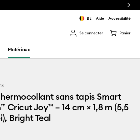
Next
BE
Aide
Accessibilité
Se connecter
Panier
ns les résultats de recherche.
s
Matériaux
116
thermocollant sans tapis Smart
™ Cricut Joy™ – 14 cm × 1,8 m (5,5
i), Bright Teal