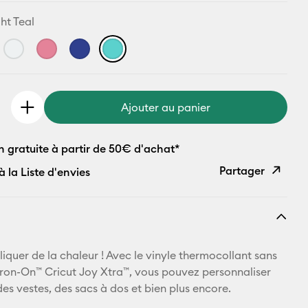
ght Teal
Ajouter au panier
n gratuite à partir de 50€ d'achat*
Partager
à la Liste d'envies
Copier le
lien
E-mail
ppliquer de la chaleur ! Avec le vinyle thermocollant sans
Iron-On™ Cricut Joy Xtra™, vous pouvez personnaliser
Pinterest
 des vestes, des sacs à dos et bien plus encore.