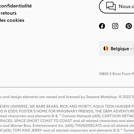
confidentialité
Nous c
 retours
des cookies
Belgique - 
10855 S River Front 
s and design elements are owned and licensed by Sesame Workshop. © 2022 Se
 STEVEN UNIVERSE, WE BARE BEARS, RICK AND MORTY, AQUA TEEN HUNGE
D N EDDY, FOSTER'S HOME FOR IMAGINARY FRIENDS, THE GRIM ADVENTURE
ed characters and elements © & ™ Cartoon Network (sXX); CARTOON NETWOR
ES, SPACE GHOST COAST TO COAST and all related characters and elemen
 and Warner Bros. Entertainment Inc. (sXX); THUNDERCATS and all related cha
lf (sXX); TOM AND JERRY and all related characters and elements © & ™ Turne