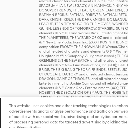
related characters and elements © & ™ Turner Ente
SPACE JAM: A NEW LEGACY, ANIMANIACS, PINKY AND T
DC SUPER FRIENDS, THE FLASH, GREEN LANTERN, JU
BATMAN BEGINS, BATMAN FOREVER, BATMAN RETUR
DARK KNIGHT RISES, THE DARK KNIGHT, DC LEAGUE O
LEAGUE, TEEN TITANS GO! TO THE MOVIES, WOND
QUINN, LEGENDS OF TOMORROW, STARGIRL, SUPERGIR
elements © & ™ DC and Warner Bros. Entertainment 
THE PLANETEERS, THE WIZARD OF OZ and all related c
& ™ New Line Productions, Inc. (sXX); FROSTY THE SNO
composition FROSTY THE SNOWMAN © Warner/Chapp
and all related characters and elements © & ™ Warner
Houghton Mifflin Company. All rights reserved.; 
GREMLINS 2: THE NEW BATCH and all related character
elements © & ™ New Line Productions, Inc. (sXX);
BRIDE, THE BIG BANG THEORY, FRIENDS, BEETLEJUI
CHOCOLATE FACTORY and all related characters and el
DRAGON, GAME OF THRONES, and all related characte
Entertainment Inc. Archie Comics and all related char
elements © & ™ Castle Rock Entertainment. (sXX); TE
HOBBIT: THE DESOLATION OF SMAUG, THE HOBBIT: TH
TOWERS, THE LORD OF THE RINGS: THE RETURN OF THE 
Enterprises under license to New Line Productions, In
This website uses cookies and other tracking technologies to enhan
Warner Bros. Entertainment Inc. (sXX); WIZARDING WORL
Entertainment Inc. All rights reserved.
advertisements and to analyze performance and traffic on our webs
of our site with our social media, advertising and analytics partners.
of processing personal data for targeted advertising by clicking the 
our
Privacy Policy