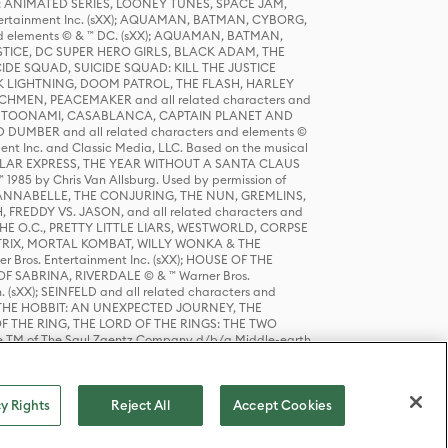
DERS: ANIMATED SERIES, LOONEY TUNES, SPACE JAM,
tertainment Inc. (sXX); AQUAMAN, BATMAN, CYBORG,
 elements © & ™ DC. (sXX); AQUAMAN, BATMAN,
ICE, DC SUPER HERO GIRLS, BLACK ADAM, THE
CIDE SQUAD, SUICIDE SQUAD: KILL THE JUSTICE
 LIGHTNING, DOOM PATROL, THE FLASH, HARLEY
HMEN, PEACEMAKER and all related characters and
 STORY, TOONAMI, CASABLANCA, CAPTAIN PLANET AND
D DUMBER and all related characters and elements ©
nt Inc. and Classic Media, LLC. Based on the musical
POLAR EXPRESS, THE YEAR WITHOUT A SANTA CLAUS
1985 by Chris Van Allsburg. Used by permission of
YS, ANNABELLE, THE CONJURING, THE NUN, GREMLINS,
H, FREDDY VS. JASON, and all related characters and
THE O.C., PRETTY LITTLE LIARS, WESTWORLD, CORPSE
ATRIX, MORTAL KOMBAT, WILLY WONKA & THE
r Bros. Entertainment Inc. (sXX); HOUSE OF THE
OF SABRINA, RIVERDALE © & ™ Warner Bros.
. (sXX); SEINFELD and all related characters and
sXX); THE HOBBIT: AN UNEXPECTED JOURNEY, THE
F THE RING, THE LORD OF THE RINGS: THE TWO
e TM of The Saul Zaentz Company d/b/a Middle-earth
D THINGS ARE and all related characters and elements ©
 Bros. Entertainment Inc. (sXX); © Warner Bros.
y Rights
Reject All
Accept Cookies