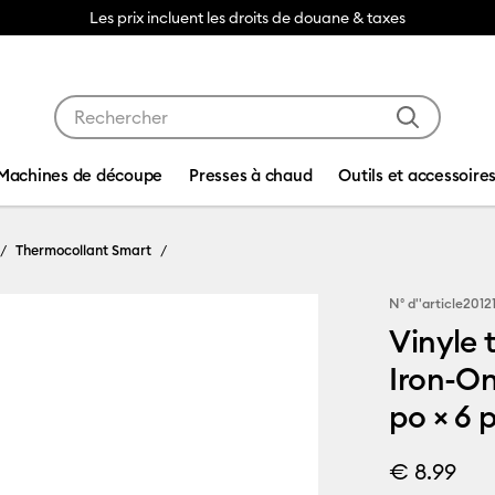
Les prix incluent les droits de douane & taxes
Utilisez les touches Tab et Shift plus pour naviguer da
Machines de découpe
Presses à chaud
Outils et accessoire
Thermocollant Smart
N° d''article
2012
Vinyle 
Iron-On
po × 6 p
€ 8.99