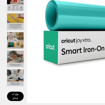
+1 de
plus