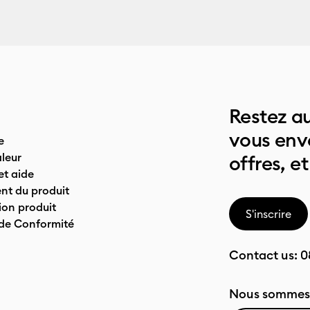
Restez au
vous env
e
leur
offres, et
t aide
nt du produit
on produit
S'inscrire
 de Conformité
Contact us:
0
Nous sommes 