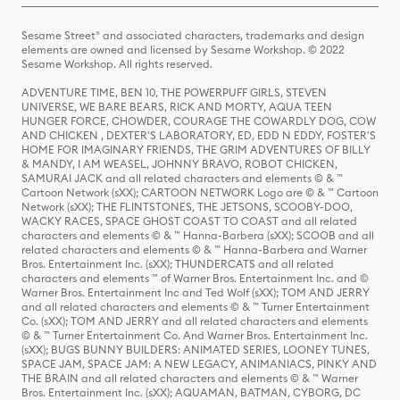
Sesame Street® and associated characters, trademarks and design
elements are owned and licensed by Sesame Workshop. © 2022
Sesame Workshop. All rights reserved.
ADVENTURE TIME, BEN 10, THE POWERPUFF GIRLS, STEVEN
UNIVERSE, WE BARE BEARS, RICK AND MORTY, AQUA TEEN
HUNGER FORCE, CHOWDER, COURAGE THE COWARDLY DOG, COW
AND CHICKEN , DEXTER'S LABORATORY, ED, EDD N EDDY, FOSTER'S
HOME FOR IMAGINARY FRIENDS, THE GRIM ADVENTURES OF BILLY
& MANDY, I AM WEASEL, JOHNNY BRAVO, ROBOT CHICKEN,
SAMURAI JACK and all related characters and elements © & ™
Cartoon Network (sXX); CARTOON NETWORK Logo are © & ™ Cartoon
Network (sXX); THE FLINTSTONES, THE JETSONS, SCOOBY-DOO,
WACKY RACES, SPACE GHOST COAST TO COAST and all related
characters and elements © & ™ Hanna-Barbera (sXX); SCOOB and all
related characters and elements © & ™ Hanna-Barbera and Warner
Bros. Entertainment Inc. (sXX); THUNDERCATS and all related
characters and elements ™ of Warner Bros. Entertainment Inc. and ©
Warner Bros. Entertainment Inc and Ted Wolf (sXX); TOM AND JERRY
and all related characters and elements © & ™ Turner Entertainment
Co. (sXX); TOM AND JERRY and all related characters and elements
© & ™ Turner Entertainment Co. And Warner Bros. Entertainment Inc.
(sXX); BUGS BUNNY BUILDERS: ANIMATED SERIES, LOONEY TUNES,
SPACE JAM, SPACE JAM: A NEW LEGACY, ANIMANIACS, PINKY AND
THE BRAIN and all related characters and elements © & ™ Warner
Bros. Entertainment Inc. (sXX); AQUAMAN, BATMAN, CYBORG, DC