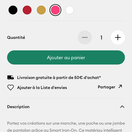
Quantité
Ajouter au panier
Livraison gratuite à partir de 50€ d'achat*
Partager
Ajouter à la Liste d'envies
Copier le
Description
lien
E-mail
Portez vos créations sur une manche, une poche ou une jambe
de pantalon grâce au Smart Iron-On. Ce matériau intelligent