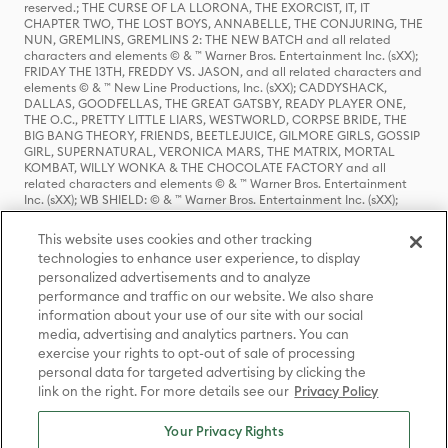
reserved.; THE CURSE OF LA LLORONA, THE EXORCIST, IT, IT
CHAPTER TWO, THE LOST BOYS, ANNABELLE, THE CONJURING, THE
NUN, GREMLINS, GREMLINS 2: THE NEW BATCH and all related
characters and elements © & ™ Warner Bros. Entertainment Inc. (sXX);
FRIDAY THE 13TH, FREDDY VS. JASON, and all related characters and
elements © & ™ New Line Productions, Inc. (sXX); CADDYSHACK,
DALLAS, GOODFELLAS, THE GREAT GATSBY, READY PLAYER ONE,
THE O.C., PRETTY LITTLE LIARS, WESTWORLD, CORPSE BRIDE, THE
BIG BANG THEORY, FRIENDS, BEETLEJUICE, GILMORE GIRLS, GOSSIP
GIRL, SUPERNATURAL, VERONICA MARS, THE MATRIX, MORTAL
KOMBAT, WILLY WONKA & THE CHOCOLATE FACTORY and all
related characters and elements © & ™ Warner Bros. Entertainment
Inc. (sXX); WB SHIELD: © & ™ Warner Bros. Entertainment Inc. (sXX);
HOUSE OF THE DRAGON, GAME OF THRONES, and all related
characters and elements © & ™ Home Box Office, Inc. (sXX); CHILLING
This website uses cookies and other tracking
ADVENTURES OF SABRINA, RIVERDALE © & ™ Warner Bros.
technologies to enhance user experience, to display
Entertainment Inc. Archie Comics and all related characters and
personalized advertisements and to analyze
elements © & ™ Archie Comic Publications, Inc. Used with permission.
(sXX); SEINFELD and all related characters and elements © & ™ Castle
performance and traffic on our website. We also share
Rock Entertainment. (sXX); TED LASSO © & ™ Warner Bros.
information about your use of our site with our social
Entertainment Inc. & Universal Television LLC (sXX); THE HOBBIT: AN
media, advertising and analytics partners. You can
UNEXPECTED JOURNEY, THE HOBBIT: THE DESOLATION OF SMAUG,
exercise your rights to opt-out of sale of processing
THE HOBBIT: THE BATTLE OF THE FIVE ARMIES, THE LORD OF THE
personal data for targeted advertising by clicking the
RINGS: THE FELLOWSHIP OF THE RING, THE LORD OF THE RINGS: THE
link on the right. For more details see our
Privacy Policy
TWO TOWERS, THE LORD OF THE RINGS: THE RETURN OF THE KING
and the names of the characters, items, events and places therein are
TM of The Saul Zaentz Company d/b/a Middle-earth Enterprises
Your Privacy Rights
under license to New Line Productions, Inc. (sXX), © Warner Bros.