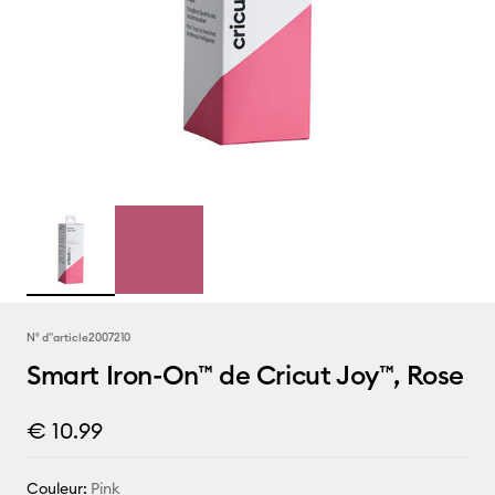
N° d''article
2007210
Smart Iron-On™ de Cricut Joy™, Rose
€ 10.99
Couleur:
Pink