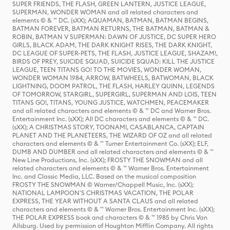
SUPER FRIENDS, THE FLASH, GREEN LANTERN, JUSTICE LEAGUE,
SUPERMAN, WONDER WOMAN and all related characters and
elements © & ™ DC. (sXX); AQUAMAN, BATMAN, BATMAN BEGINS,
BATMAN FOREVER, BATMAN RETURNS, THE BATMAN, BATMAN &
ROBIN, BATMAN V SUPERMAN: DAWN OF JUSTICE, DC SUPER HERO
GIRLS, BLACK ADAM, THE DARK KNIGHT RISES, THE DARK KNIGHT,
DC LEAGUE OF SUPER-PETS, THE FLASH, JUSTICE LEAGUE, SHAZAM!,
BIRDS OF PREY, SUICIDE SQUAD, SUICIDE SQUAD: KILL THE JUSTICE
LEAGUE, TEEN TITANS GO! TO THE MOVIES, WONDER WOMAN,
WONDER WOMAN 1984, ARROW, BATWHEELS, BATWOMAN, BLACK
LIGHTNING, DOOM PATROL, THE FLASH, HARLEY QUINN, LEGENDS
OF TOMORROW, STARGIRL, SUPERGIRL, SUPERMAN AND LOIS, TEEN
TITANS GO!, TITANS, YOUNG JUSTICE, WATCHMEN, PEACEMAKER
and all related characters and elements © & ™ DC and Warner Bros.
Entertainment Inc. (sXX); All DC characters and elements © & ™ DC.
(sXX); A CHRISTMAS STORY, TOONAMI, CASABLANCA, CAPTAIN
PLANET AND THE PLANETEERS, THE WIZARD OF OZ and all related
characters and elements © & ™ Turner Entertainment Co. (sXX); ELF,
DUMB AND DUMBER and all related characters and elements © & ™
New Line Productions, Inc. (sXX); FROSTY THE SNOWMAN and all
related characters and elements © & ™ Warner Bros. Entertainment
Inc. and Classic Media, LLC. Based on the musical composition
FROSTY THE SNOWMAN © Warner/Chappell Music, Inc. (sXX);
NATIONAL LAMPOON'S CHRISTMAS VACATION, THE POLAR
EXPRESS, THE YEAR WITHOUT A SANTA CLAUS and all related
characters and elements © & ™ Warner Bros. Entertainment Inc. (sXX);
THE POLAR EXPRESS book and characters © & ™ 1985 by Chris Van
Allsburg. Used by permission of Houghton Mifflin Company. All rights