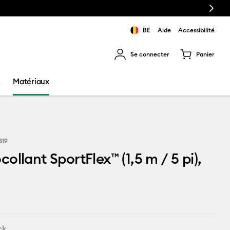
Next
BE
Aide
Accessibilité
Se connecter
Panier
ns les résultats de recherche.
s
Matériaux
319
ollant SportFlex™ (1,5 m / 5 pi),
ck