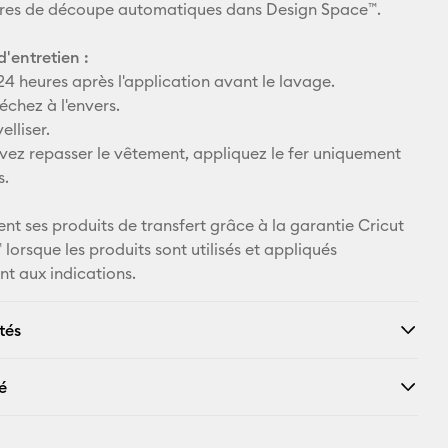
res de découpe automatiques dans Design Space™.
X
d'entretien :
4 heures après l'application avant le lavage.
échez à l'envers.
elliser.
evez repasser le vêtement, appliquez le fer uniquement
s.
ent ses produits de transfert grâce à la garantie Cricut
orsque les produits sont utilisés et appliqués
t aux indications.
tés
é