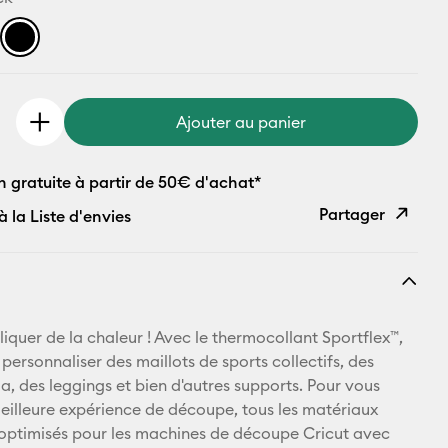
Ajouter au panier
n gratuite à partir de 50€ d'achat*
Partager
à la Liste d'envies
Copier le
lien
E-mail
ppliquer de la chaleur ! Avec le thermocollant Sportflex™,
ersonnaliser des maillots de sports collectifs, des
Pinterest
a, des leggings et bien d'autres supports. Pour vous
meilleure expérience de découpe, tous les matériaux
Facebook
 optimisés pour les machines de découpe Cricut avec