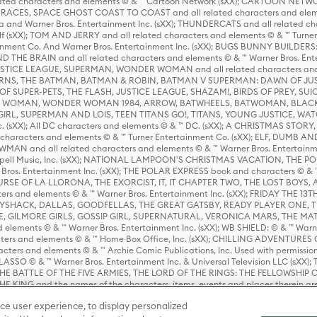
ed characters and elements © & ™ Cartoon Network (sXX); CARTOON NETWOR
ES, SPACE GHOST COAST TO COAST and all related characters and elemen
 and Warner Bros. Entertainment Inc. (sXX); THUNDERCATS and all related cha
lf (sXX); TOM AND JERRY and all related characters and elements © & ™ Turne
rtainment Co. And Warner Bros. Entertainment Inc. (sXX); BUGS BUNNY BUIL
HE BRAIN and all related characters and elements © & ™ Warner Bros. En
STICE LEAGUE, SUPERMAN, WONDER WOMAN and all related characters and
NS, THE BATMAN, BATMAN & ROBIN, BATMAN V SUPERMAN: DAWN OF JUST
F SUPER-PETS, THE FLASH, JUSTICE LEAGUE, SHAZAM!, BIRDS OF PREY, SUI
ER WOMAN, WONDER WOMAN 1984, ARROW, BATWHEELS, BATWOMAN, BLACK
L, SUPERMAN AND LOIS, TEEN TITANS GO!, TITANS, YOUNG JUSTICE, WATC
Inc. (sXX); All DC characters and elements © & ™ DC. (sXX); A CHRISTMAS
haracters and elements © & ™ Turner Entertainment Co. (sXX); ELF, DUMB AN
WMAN and all related characters and elements © & ™ Warner Bros. Entertainme
ell Music, Inc. (sXX); NATIONAL LAMPOON'S CHRISTMAS VACATION, THE 
 Bros. Entertainment Inc. (sXX); THE POLAR EXPRESS book and characters © & ™ 
THE CURSE OF LA LLORONA, THE EXORCIST, IT, IT CHAPTER TWO, THE LOST BO
s and elements © & ™ Warner Bros. Entertainment Inc. (sXX); FRIDAY THE 13T
 CADDYSHACK, DALLAS, GOODFELLAS, THE GREAT GATSBY, READY PLAYER ONE, 
CE, GILMORE GIRLS, GOSSIP GIRL, SUPERNATURAL, VERONICA MARS, THE M
ements © & ™ Warner Bros. Entertainment Inc. (sXX); WB SHIELD: © & ™ Warne
rs and elements © & ™ Home Box Office, Inc. (sXX); CHILLING ADVENTURES 
acters and elements © & ™ Archie Comic Publications, Inc. Used with permission
D LASSO © & ™ Warner Bros. Entertainment Inc. & Universal Television LLC (
E BATTLE OF THE FIVE ARMIES, THE LORD OF THE RINGS: THE FELLOWSHIP O
KING and the names of the characters, items, events and places therein ar
c. (sXX), © Warner Bros. Entertainment Inc. All rights reserved; WHERE THE WIL
ce user experience, to display personalized
D and all related trademarks, characters, names, and indicia are © & ™ Warner