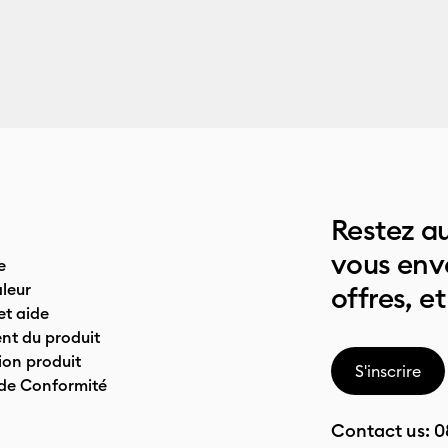
Restez au
vous env
e
leur
offres, et
t aide
nt du produit
on produit
S'inscrire
 de Conformité
Contact us:
0