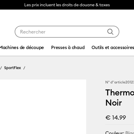
Les prix incluent les droits de douane & taxes
Utilisez les touches Tab et Shift plus pour naviguer da
Machines de découpe
Presses à chaud
Outils et accessoire
SportFlex
N° d''article
2012
Thermoc
Noir
€ 14.99
Couleur:
Bla