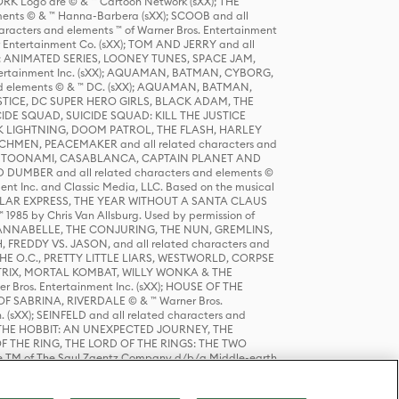
K Logo are © & ™ Cartoon Network (sXX); THE
ts © & ™ Hanna-Barbera (sXX); SCOOB and all
racters and elements ™ of Warner Bros. Entertainment
r Entertainment Co. (sXX); TOM AND JERRY and all
DERS: ANIMATED SERIES, LOONEY TUNES, SPACE JAM,
tertainment Inc. (sXX); AQUAMAN, BATMAN, CYBORG,
 elements © & ™ DC. (sXX); AQUAMAN, BATMAN,
ICE, DC SUPER HERO GIRLS, BLACK ADAM, THE
CIDE SQUAD, SUICIDE SQUAD: KILL THE JUSTICE
 LIGHTNING, DOOM PATROL, THE FLASH, HARLEY
HMEN, PEACEMAKER and all related characters and
 STORY, TOONAMI, CASABLANCA, CAPTAIN PLANET AND
D DUMBER and all related characters and elements ©
nt Inc. and Classic Media, LLC. Based on the musical
POLAR EXPRESS, THE YEAR WITHOUT A SANTA CLAUS
1985 by Chris Van Allsburg. Used by permission of
YS, ANNABELLE, THE CONJURING, THE NUN, GREMLINS,
H, FREDDY VS. JASON, and all related characters and
THE O.C., PRETTY LITTLE LIARS, WESTWORLD, CORPSE
ATRIX, MORTAL KOMBAT, WILLY WONKA & THE
r Bros. Entertainment Inc. (sXX); HOUSE OF THE
OF SABRINA, RIVERDALE © & ™ Warner Bros.
. (sXX); SEINFELD and all related characters and
sXX); THE HOBBIT: AN UNEXPECTED JOURNEY, THE
F THE RING, THE LORD OF THE RINGS: THE TWO
e TM of The Saul Zaentz Company d/b/a Middle-earth
D THINGS ARE and all related characters and elements ©
 Bros. Entertainment Inc. (sXX); © Warner Bros.