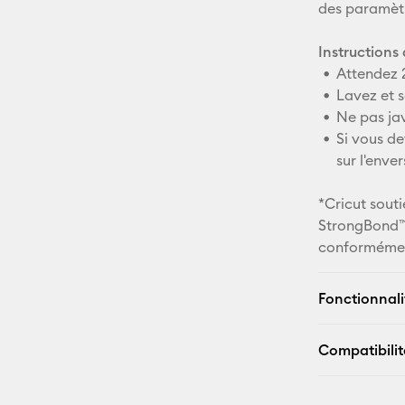
des paramèt
Instructions 
Attendez 2
Lavez et s
Ne pas jav
Si vous d
sur l'enver
*Cricut souti
StrongBond™ l
conformémen
Fonctionnali
Compatibilit