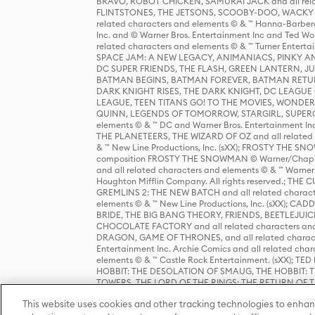
BRAVO, ROBOT CHICKEN, SAMURAI JACK and all relat
FLINTSTONES, THE JETSONS, SCOOBY-DOO, WACKY RAC
related characters and elements © & ™ Hanna-Barbera
Inc. and © Warner Bros. Entertainment Inc and Ted Wo
related characters and elements © & ™ Turner Ente
SPACE JAM: A NEW LEGACY, ANIMANIACS, PINKY AND T
DC SUPER FRIENDS, THE FLASH, GREEN LANTERN, JU
BATMAN BEGINS, BATMAN FOREVER, BATMAN RETUR
DARK KNIGHT RISES, THE DARK KNIGHT, DC LEAGUE O
LEAGUE, TEEN TITANS GO! TO THE MOVIES, WOND
QUINN, LEGENDS OF TOMORROW, STARGIRL, SUPERGIR
elements © & ™ DC and Warner Bros. Entertainment 
THE PLANETEERS, THE WIZARD OF OZ and all related c
& ™ New Line Productions, Inc. (sXX); FROSTY THE SNO
composition FROSTY THE SNOWMAN © Warner/Chapp
and all related characters and elements © & ™ Warner
Houghton Mifflin Company. All rights reserved.; 
GREMLINS 2: THE NEW BATCH and all related character
elements © & ™ New Line Productions, Inc. (sXX);
BRIDE, THE BIG BANG THEORY, FRIENDS, BEETLEJUI
CHOCOLATE FACTORY and all related characters and el
DRAGON, GAME OF THRONES, and all related characte
Entertainment Inc. Archie Comics and all related char
elements © & ™ Castle Rock Entertainment. (sXX); TE
HOBBIT: THE DESOLATION OF SMAUG, THE HOBBIT: TH
TOWERS, THE LORD OF THE RINGS: THE RETURN OF THE 
Enterprises under license to New Line Productions, In
This website uses cookies and other tracking technologies to enhan
Warner Bros. Entertainment Inc. (sXX); WIZARDING WORL