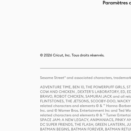
Paramètres 
© 2026 Cricut, Inc. Tous droits réservés.
Sesame Street® and associated characters, trademark
ADVENTURE TIME, BEN 10, THE POWERPUFF GIRLS,
COW AND CHICKEN , DEXTER'S LABORATORY, ED, ED
BRAVO, ROBOT CHICKEN, SAMURAI JACK and all relat
FLINTSTONES, THE JETSONS, SCOOBY-DOO, WACKY RAC
related characters and elements © & ™ Hanna-Barbera
Inc. and © Warner Bros. Entertainment Inc and Ted Wo
related characters and elements © & ™ Turner Ente
SPACE JAM: A NEW LEGACY, ANIMANIACS, PINKY AND T
DC SUPER FRIENDS, THE FLASH, GREEN LANTERN, JU
BATMAN BEGINS, BATMAN FOREVER, BATMAN RETUR