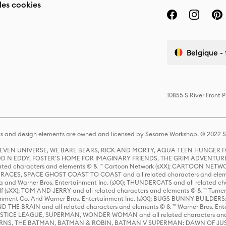
des cookies
Belgique - 
10855 S River Front 
s and design elements are owned and licensed by Sesame Workshop. © 2022 Se
 STEVEN UNIVERSE, WE BARE BEARS, RICK AND MORTY, AQUA TEEN HUNGE
D N EDDY, FOSTER'S HOME FOR IMAGINARY FRIENDS, THE GRIM ADVENTURE
ed characters and elements © & ™ Cartoon Network (sXX); CARTOON NETWOR
ES, SPACE GHOST COAST TO COAST and all related characters and elemen
 and Warner Bros. Entertainment Inc. (sXX); THUNDERCATS and all related cha
lf (sXX); TOM AND JERRY and all related characters and elements © & ™ Turne
rtainment Co. And Warner Bros. Entertainment Inc. (sXX); BUGS BUNNY BUIL
HE BRAIN and all related characters and elements © & ™ Warner Bros. En
STICE LEAGUE, SUPERMAN, WONDER WOMAN and all related characters and
NS, THE BATMAN, BATMAN & ROBIN, BATMAN V SUPERMAN: DAWN OF JUST