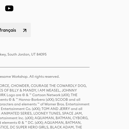
français
Pkwy, South Jordan, UT 84095
same Workshop. All rights reserved.
R FORCE, CHOWDER, COURAGE THE COWARDLY DOG,
S OF BILLY & MANDY, I AM WEASEL, JOHNNY
K Logo are © & ™ Cartoon Network (sXX); THE
ts © & ™ Hanna-Barbera (sXX); SCOOB and all
racters and elements ™ of Warner Bros. Entertainment
r Entertainment Co. (sXX); TOM AND JERRY and all
DERS: ANIMATED SERIES, LOONEY TUNES, SPACE JAM,
tertainment Inc. (sXX); AQUAMAN, BATMAN, CYBORG,
 elements © & ™ DC. (sXX); AQUAMAN, BATMAN,
ICE, DC SUPER HERO GIRLS, BLACK ADAM, THE