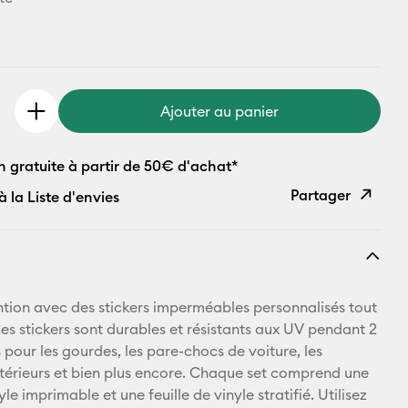
Ajouter au panier
n gratuite à partir de 50€ d'achat*
Partager
à la Liste d'envies
Copier le
lien
E-mail
tention avec des stickers imperméables personnalisés tout
Ces stickers sont durables et résistants aux UV pendant 2
Pinterest
s pour les gourdes, les pare-chocs de voiture, les
érieurs et bien plus encore. Chaque set comprend une
Facebook
nyle imprimable et une feuille de vinyle stratifié. Utilisez