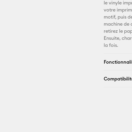
le vinyle im
votre imprima
motif, puis d
machine de d
retirez le pa
Ensuite, cha
la fois.
Fonctionnali
Compatibilit