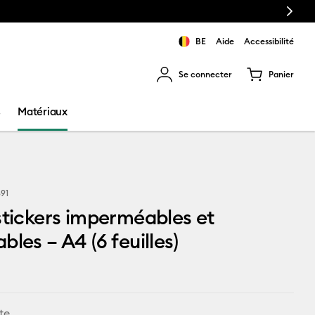
Next
BE
Aide
Accessibilité
Se connecter
Panier
ns les résultats de recherche.
s
Matériaux
891
stickers imperméables et
bles – A4 (6 feuilles)
te