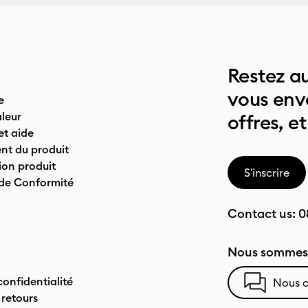
Restez au
vous env
e
leur
offres, et
t aide
nt du produit
on produit
S'inscrire
 de Conformité
Contact us:
0
Nous sommes 
confidentialité
Nous c
 retours