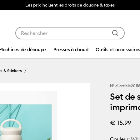
Les prix incluent les droits de douane & taxes
Utilisez les touches Tab et Shift plus pour naviguer da
Machines de découpe
Presses à chaud
Outils et accessoire
s & Stickers
N° d''article
2011
Set de 
imprima
€ 15.99
Couleur:
Whi