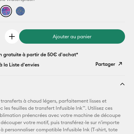
Ajouter au panier
n gratuite à partir de 50€ d'achat*
Partager
à la Liste d'envies
Copier le
lien
E-mail
transferts à chaud légers, parfaitement lisses et
 les feuilles de transfert Infusible Ink™. Utilisez ces
Pinterest
sublimation préencrées avec votre machine de découpe
 découper votre motif, puis transférez-le sur n'importe
Facebook
à personnaliser compatible Infusible Ink (T-shirt, tote