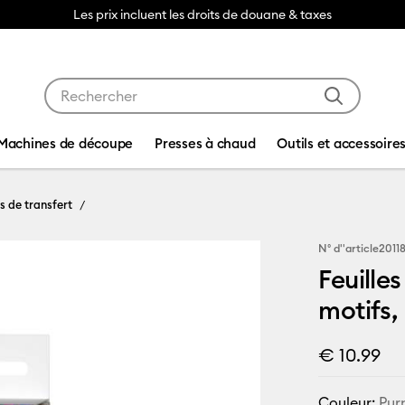
Les prix incluent les droits de douane & taxes
Utilisez les touches Tab et Shift plus pour naviguer da
Machines de découpe
Presses à chaud
Outils et accessoire
es de transfert
N° d''article
2011
Feuilles
motifs,
€ 10.99
Couleur:
Pur