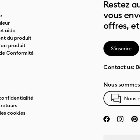
Restez au
vous env
e
leur
offres, et
t aide
nt du produit
on produit
S'inscrire
 de Conformité
Contact us:
0
Nous sommes 
confidentialité
Nous c
 retours
des cookies