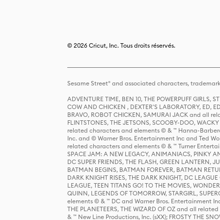
© 2026 Cricut, Inc. Tous droits réservés.
Sesame Street® and associated characters, trademark
ADVENTURE TIME, BEN 10, THE POWERPUFF GIRLS,
COW AND CHICKEN , DEXTER'S LABORATORY, ED, ED
BRAVO, ROBOT CHICKEN, SAMURAI JACK and all relat
FLINTSTONES, THE JETSONS, SCOOBY-DOO, WACKY RAC
related characters and elements © & ™ Hanna-Barbera
Inc. and © Warner Bros. Entertainment Inc and Ted Wo
related characters and elements © & ™ Turner Ente
SPACE JAM: A NEW LEGACY, ANIMANIACS, PINKY AND T
DC SUPER FRIENDS, THE FLASH, GREEN LANTERN, JU
BATMAN BEGINS, BATMAN FOREVER, BATMAN RETUR
DARK KNIGHT RISES, THE DARK KNIGHT, DC LEAGUE O
LEAGUE, TEEN TITANS GO! TO THE MOVIES, WOND
QUINN, LEGENDS OF TOMORROW, STARGIRL, SUPERGIR
elements © & ™ DC and Warner Bros. Entertainment 
THE PLANETEERS, THE WIZARD OF OZ and all related c
& ™ New Line Productions, Inc. (sXX); FROSTY THE SNO