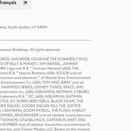
français
Pkwy, South Jordan, UT 84095
same Workshop. All rights reserved.
R FORCE, CHOWDER, COURAGE THE COWARDLY DOG,
S OF BILLY & MANDY, I AM WEASEL, JOHNNY
K Logo are © & ™ Cartoon Network (sXX); THE
ts © & ™ Hanna-Barbera (sXX); SCOOB and all
racters and elements ™ of Warner Bros. Entertainment
r Entertainment Co. (sXX); TOM AND JERRY and all
DERS: ANIMATED SERIES, LOONEY TUNES, SPACE JAM,
tertainment Inc. (sXX); AQUAMAN, BATMAN, CYBORG,
 elements © & ™ DC. (sXX); AQUAMAN, BATMAN,
ICE, DC SUPER HERO GIRLS, BLACK ADAM, THE
CIDE SQUAD, SUICIDE SQUAD: KILL THE JUSTICE
 LIGHTNING, DOOM PATROL, THE FLASH, HARLEY
HMEN, PEACEMAKER and all related characters and
 STORY, TOONAMI, CASABLANCA, CAPTAIN PLANET AND
D DUMBER and all related characters and elements ©
nt Inc. and Classic Media, LLC. Based on the musical