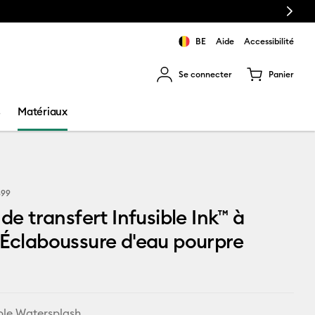
Next
BE
Aide
Accessibilité
Se connecter
Panier
ns les résultats de recherche.
s
Matériaux
899
 de transfert Infusible Ink™ à
 Éclaboussure d'eau pourpre
ple Watersplash