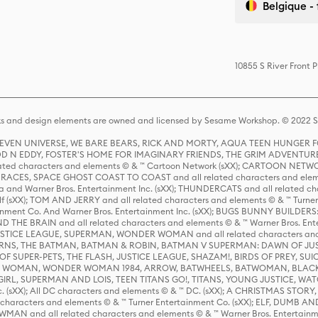
Belgique - 
10855 S River Front 
s and design elements are owned and licensed by Sesame Workshop. © 2022 Se
 STEVEN UNIVERSE, WE BARE BEARS, RICK AND MORTY, AQUA TEEN HUNGE
D N EDDY, FOSTER'S HOME FOR IMAGINARY FRIENDS, THE GRIM ADVENTURE
ed characters and elements © & ™ Cartoon Network (sXX); CARTOON NETWOR
ES, SPACE GHOST COAST TO COAST and all related characters and elemen
 and Warner Bros. Entertainment Inc. (sXX); THUNDERCATS and all related cha
lf (sXX); TOM AND JERRY and all related characters and elements © & ™ Turne
rtainment Co. And Warner Bros. Entertainment Inc. (sXX); BUGS BUNNY BUIL
HE BRAIN and all related characters and elements © & ™ Warner Bros. En
STICE LEAGUE, SUPERMAN, WONDER WOMAN and all related characters and
NS, THE BATMAN, BATMAN & ROBIN, BATMAN V SUPERMAN: DAWN OF JUST
F SUPER-PETS, THE FLASH, JUSTICE LEAGUE, SHAZAM!, BIRDS OF PREY, SUI
ER WOMAN, WONDER WOMAN 1984, ARROW, BATWHEELS, BATWOMAN, BLACK
L, SUPERMAN AND LOIS, TEEN TITANS GO!, TITANS, YOUNG JUSTICE, WATC
Inc. (sXX); All DC characters and elements © & ™ DC. (sXX); A CHRISTMAS
haracters and elements © & ™ Turner Entertainment Co. (sXX); ELF, DUMB AN
WMAN and all related characters and elements © & ™ Warner Bros. Entertainme