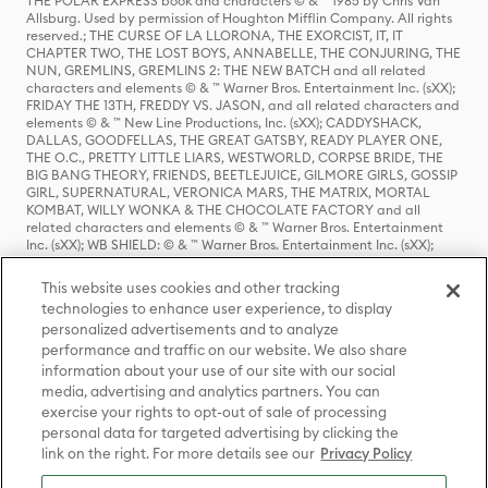
THE POLAR EXPRESS book and characters © & ™ 1985 by Chris Van
Allsburg. Used by permission of Houghton Mifflin Company. All rights
reserved.; THE CURSE OF LA LLORONA, THE EXORCIST, IT, IT
CHAPTER TWO, THE LOST BOYS, ANNABELLE, THE CONJURING, THE
NUN, GREMLINS, GREMLINS 2: THE NEW BATCH and all related
characters and elements © & ™ Warner Bros. Entertainment Inc. (sXX);
FRIDAY THE 13TH, FREDDY VS. JASON, and all related characters and
elements © & ™ New Line Productions, Inc. (sXX); CADDYSHACK,
DALLAS, GOODFELLAS, THE GREAT GATSBY, READY PLAYER ONE,
THE O.C., PRETTY LITTLE LIARS, WESTWORLD, CORPSE BRIDE, THE
BIG BANG THEORY, FRIENDS, BEETLEJUICE, GILMORE GIRLS, GOSSIP
GIRL, SUPERNATURAL, VERONICA MARS, THE MATRIX, MORTAL
KOMBAT, WILLY WONKA & THE CHOCOLATE FACTORY and all
related characters and elements © & ™ Warner Bros. Entertainment
Inc. (sXX); WB SHIELD: © & ™ Warner Bros. Entertainment Inc. (sXX);
HOUSE OF THE DRAGON, GAME OF THRONES, and all related
characters and elements © & ™ Home Box Office, Inc. (sXX); CHILLING
This website uses cookies and other tracking
ADVENTURES OF SABRINA, RIVERDALE © & ™ Warner Bros.
technologies to enhance user experience, to display
Entertainment Inc. Archie Comics and all related characters and
personalized advertisements and to analyze
elements © & ™ Archie Comic Publications, Inc. Used with permission.
performance and traffic on our website. We also share
(sXX); SEINFELD and all related characters and elements © & ™ Castle
Rock Entertainment. (sXX); TED LASSO © & ™ Warner Bros.
information about your use of our site with our social
Entertainment Inc. & Universal Television LLC (sXX); THE HOBBIT: AN
media, advertising and analytics partners. You can
UNEXPECTED JOURNEY, THE HOBBIT: THE DESOLATION OF SMAUG,
exercise your rights to opt-out of sale of processing
THE HOBBIT: THE BATTLE OF THE FIVE ARMIES, THE LORD OF THE
personal data for targeted advertising by clicking the
RINGS: THE FELLOWSHIP OF THE RING, THE LORD OF THE RINGS: THE
link on the right. For more details see our
Privacy Policy
TWO TOWERS, THE LORD OF THE RINGS: THE RETURN OF THE KING
and the names of the characters, items, events and places therein are