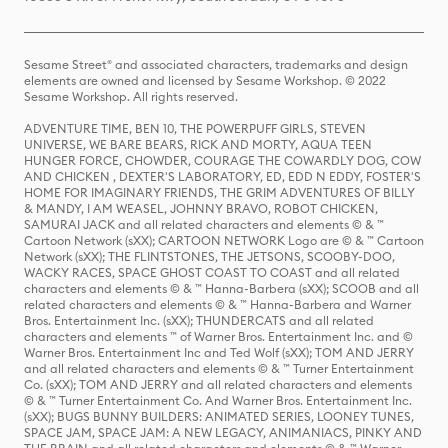
Sesame Street® and associated characters, trademarks and design
elements are owned and licensed by Sesame Workshop. © 2022
Sesame Workshop. All rights reserved.
ADVENTURE TIME, BEN 10, THE POWERPUFF GIRLS, STEVEN
UNIVERSE, WE BARE BEARS, RICK AND MORTY, AQUA TEEN
HUNGER FORCE, CHOWDER, COURAGE THE COWARDLY DOG, COW
AND CHICKEN , DEXTER'S LABORATORY, ED, EDD N EDDY, FOSTER'S
HOME FOR IMAGINARY FRIENDS, THE GRIM ADVENTURES OF BILLY
& MANDY, I AM WEASEL, JOHNNY BRAVO, ROBOT CHICKEN,
SAMURAI JACK and all related characters and elements © & ™
Cartoon Network (sXX); CARTOON NETWORK Logo are © & ™ Cartoon
Network (sXX); THE FLINTSTONES, THE JETSONS, SCOOBY-DOO,
WACKY RACES, SPACE GHOST COAST TO COAST and all related
characters and elements © & ™ Hanna-Barbera (sXX); SCOOB and all
related characters and elements © & ™ Hanna-Barbera and Warner
Bros. Entertainment Inc. (sXX); THUNDERCATS and all related
characters and elements ™ of Warner Bros. Entertainment Inc. and ©
Warner Bros. Entertainment Inc and Ted Wolf (sXX); TOM AND JERRY
and all related characters and elements © & ™ Turner Entertainment
Co. (sXX); TOM AND JERRY and all related characters and elements
© & ™ Turner Entertainment Co. And Warner Bros. Entertainment Inc.
(sXX); BUGS BUNNY BUILDERS: ANIMATED SERIES, LOONEY TUNES,
SPACE JAM, SPACE JAM: A NEW LEGACY, ANIMANIACS, PINKY AND