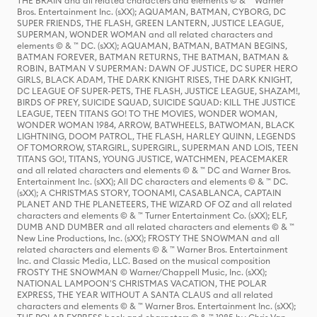
THE BRAIN and all related characters and elements © & ™ Warner
Bros. Entertainment Inc. (sXX); AQUAMAN, BATMAN, CYBORG, DC
SUPER FRIENDS, THE FLASH, GREEN LANTERN, JUSTICE LEAGUE,
SUPERMAN, WONDER WOMAN and all related characters and
elements © & ™ DC. (sXX); AQUAMAN, BATMAN, BATMAN BEGINS,
BATMAN FOREVER, BATMAN RETURNS, THE BATMAN, BATMAN &
ROBIN, BATMAN V SUPERMAN: DAWN OF JUSTICE, DC SUPER HERO
GIRLS, BLACK ADAM, THE DARK KNIGHT RISES, THE DARK KNIGHT,
DC LEAGUE OF SUPER-PETS, THE FLASH, JUSTICE LEAGUE, SHAZAM!,
BIRDS OF PREY, SUICIDE SQUAD, SUICIDE SQUAD: KILL THE JUSTICE
LEAGUE, TEEN TITANS GO! TO THE MOVIES, WONDER WOMAN,
WONDER WOMAN 1984, ARROW, BATWHEELS, BATWOMAN, BLACK
LIGHTNING, DOOM PATROL, THE FLASH, HARLEY QUINN, LEGENDS
OF TOMORROW, STARGIRL, SUPERGIRL, SUPERMAN AND LOIS, TEEN
TITANS GO!, TITANS, YOUNG JUSTICE, WATCHMEN, PEACEMAKER
and all related characters and elements © & ™ DC and Warner Bros.
Entertainment Inc. (sXX); All DC characters and elements © & ™ DC.
(sXX); A CHRISTMAS STORY, TOONAMI, CASABLANCA, CAPTAIN
PLANET AND THE PLANETEERS, THE WIZARD OF OZ and all related
characters and elements © & ™ Turner Entertainment Co. (sXX); ELF,
DUMB AND DUMBER and all related characters and elements © & ™
New Line Productions, Inc. (sXX); FROSTY THE SNOWMAN and all
related characters and elements © & ™ Warner Bros. Entertainment
Inc. and Classic Media, LLC. Based on the musical composition
FROSTY THE SNOWMAN © Warner/Chappell Music, Inc. (sXX);
NATIONAL LAMPOON'S CHRISTMAS VACATION, THE POLAR
EXPRESS, THE YEAR WITHOUT A SANTA CLAUS and all related
characters and elements © & ™ Warner Bros. Entertainment Inc. (sXX);