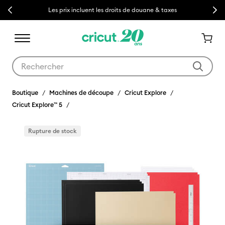
Previous
Next
Livraison gratuite à partir de €50
Utilisez les touches Tab et Shift plus pour naviguer dans les résult
Boutique
Machines de découpe
Cricut Explore
Cricut Explore™ 5
Rupture de stock