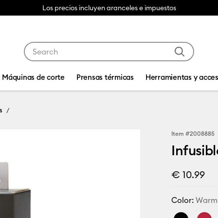
Los precios incluyen aranceles e impuestos
Use Tab and Shift plus Tab keys to navigate search res
Máquinas de corte
Prensas térmicas
Herramientas y acces
s
Item #
2008885
Infusibl
€ 10.99
Color:
Warm