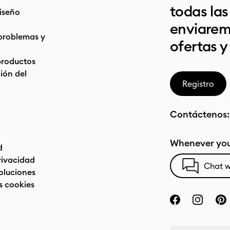
todas la
iseño
enviarem
problemas y
ofertas y
productos
ón del
Registro
Contáctenos
Whenever you
d
privacidad
Chat w
oluciones
s cookies