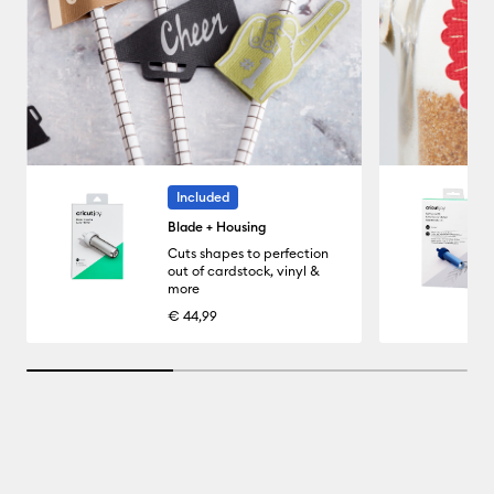
Included
Blade + Housing
Cuts shapes to perfection
out of cardstock, vinyl &
more
€ 44,99
33.33333333333333% completed