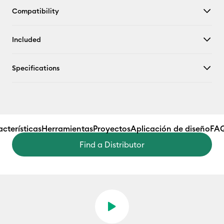
Compatibility
Included
Specifications
cterísticas
Herramientas
Proyectos
Aplicación de diseño
FA
Find a Distributor