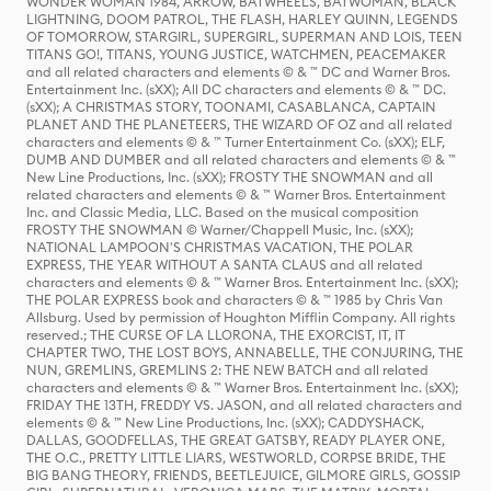
WONDER WOMAN 1984, ARROW, BATWHEELS, BATWOMAN, BLACK
LIGHTNING, DOOM PATROL, THE FLASH, HARLEY QUINN, LEGENDS
OF TOMORROW, STARGIRL, SUPERGIRL, SUPERMAN AND LOIS, TEEN
TITANS GO!, TITANS, YOUNG JUSTICE, WATCHMEN, PEACEMAKER
and all related characters and elements © & ™ DC and Warner Bros.
Entertainment Inc. (sXX); All DC characters and elements © & ™ DC.
(sXX); A CHRISTMAS STORY, TOONAMI, CASABLANCA, CAPTAIN
PLANET AND THE PLANETEERS, THE WIZARD OF OZ and all related
characters and elements © & ™ Turner Entertainment Co. (sXX); ELF,
DUMB AND DUMBER and all related characters and elements © & ™
New Line Productions, Inc. (sXX); FROSTY THE SNOWMAN and all
related characters and elements © & ™ Warner Bros. Entertainment
Inc. and Classic Media, LLC. Based on the musical composition
FROSTY THE SNOWMAN © Warner/Chappell Music, Inc. (sXX);
NATIONAL LAMPOON'S CHRISTMAS VACATION, THE POLAR
EXPRESS, THE YEAR WITHOUT A SANTA CLAUS and all related
characters and elements © & ™ Warner Bros. Entertainment Inc. (sXX);
THE POLAR EXPRESS book and characters © & ™ 1985 by Chris Van
Allsburg. Used by permission of Houghton Mifflin Company. All rights
reserved.; THE CURSE OF LA LLORONA, THE EXORCIST, IT, IT
CHAPTER TWO, THE LOST BOYS, ANNABELLE, THE CONJURING, THE
NUN, GREMLINS, GREMLINS 2: THE NEW BATCH and all related
characters and elements © & ™ Warner Bros. Entertainment Inc. (sXX);
FRIDAY THE 13TH, FREDDY VS. JASON, and all related characters and
elements © & ™ New Line Productions, Inc. (sXX); CADDYSHACK,
DALLAS, GOODFELLAS, THE GREAT GATSBY, READY PLAYER ONE,
THE O.C., PRETTY LITTLE LIARS, WESTWORLD, CORPSE BRIDE, THE
BIG BANG THEORY, FRIENDS, BEETLEJUICE, GILMORE GIRLS, GOSSIP