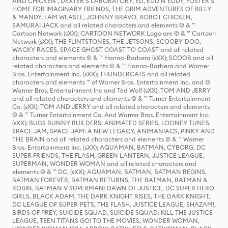
AND CHICKEN , DEXTER'S LABORATORY, ED, EDD N EDDY, FOSTER'S
HOME FOR IMAGINARY FRIENDS, THE GRIM ADVENTURES OF BILLY
& MANDY, I AM WEASEL, JOHNNY BRAVO, ROBOT CHICKEN,
SAMURAI JACK and all related characters and elements © & ™
Cartoon Network (sXX); CARTOON NETWORK Logo are © & ™ Cartoon
Network (sXX); THE FLINTSTONES, THE JETSONS, SCOOBY-DOO,
WACKY RACES, SPACE GHOST COAST TO COAST and all related
characters and elements © & ™ Hanna-Barbera (sXX); SCOOB and all
related characters and elements © & ™ Hanna-Barbera and Warner
Bros. Entertainment Inc. (sXX); THUNDERCATS and all related
characters and elements ™ of Warner Bros. Entertainment Inc. and ©
Warner Bros. Entertainment Inc and Ted Wolf (sXX); TOM AND JERRY
and all related characters and elements © & ™ Turner Entertainment
Co. (sXX); TOM AND JERRY and all related characters and elements
© & ™ Turner Entertainment Co. And Warner Bros. Entertainment Inc.
(sXX); BUGS BUNNY BUILDERS: ANIMATED SERIES, LOONEY TUNES,
SPACE JAM, SPACE JAM: A NEW LEGACY, ANIMANIACS, PINKY AND
THE BRAIN and all related characters and elements © & ™ Warner
Bros. Entertainment Inc. (sXX); AQUAMAN, BATMAN, CYBORG, DC
SUPER FRIENDS, THE FLASH, GREEN LANTERN, JUSTICE LEAGUE,
SUPERMAN, WONDER WOMAN and all related characters and
elements © & ™ DC. (sXX); AQUAMAN, BATMAN, BATMAN BEGINS,
BATMAN FOREVER, BATMAN RETURNS, THE BATMAN, BATMAN &
ROBIN, BATMAN V SUPERMAN: DAWN OF JUSTICE, DC SUPER HERO
GIRLS, BLACK ADAM, THE DARK KNIGHT RISES, THE DARK KNIGHT,
DC LEAGUE OF SUPER-PETS, THE FLASH, JUSTICE LEAGUE, SHAZAM!,
BIRDS OF PREY, SUICIDE SQUAD, SUICIDE SQUAD: KILL THE JUSTICE
LEAGUE, TEEN TITANS GO! TO THE MOVIES, WONDER WOMAN,