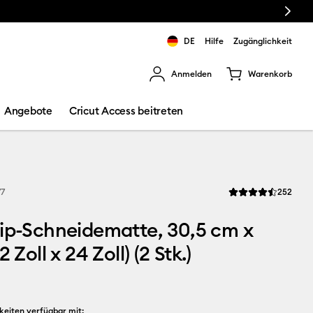
Next
DE
Hilfe
Zugänglichkeit
Anmelden
Warenkorb
rgebnisse zu navigieren.
Angebote
Cricut Access beitreten
Revi
77
252
Die durchschnittlic
ip-Schneidematte, 30,5 cm x
2 Zoll x 24 Zoll) (2 Stk.)
keiten verfügbar mit: