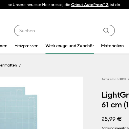
📣 Unsere neueste Heizpresse, die
Cricut AutoPress™ 2
, ist da!
Verwende die Tab- und Shift+Tab-Tasten, um die Suche
inen
Heizpressen
Werkzeuge und Zubehör
Materialien
nenmatten
Artikelnr.
80020
LightGr
61 cm (1
25,99 €
Zahlungsmöglich