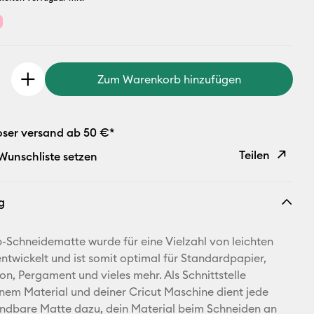
Zum Warenkorb hinzufügen
oser versand ab 50 €*
Teilen
 Wunschliste setzen
Link
g
kopieren
E-Mail-
p-Schneidematte wurde für eine Vielzahl von leichten
Adresse
entwickelt und ist somit optimal für Standardpapier,
on, Pergament und vieles mehr. Als Schnittstelle
Pinterest
nem Material und deiner Cricut Maschine dient jede
ndbare Matte dazu, dein Material beim Schneiden an