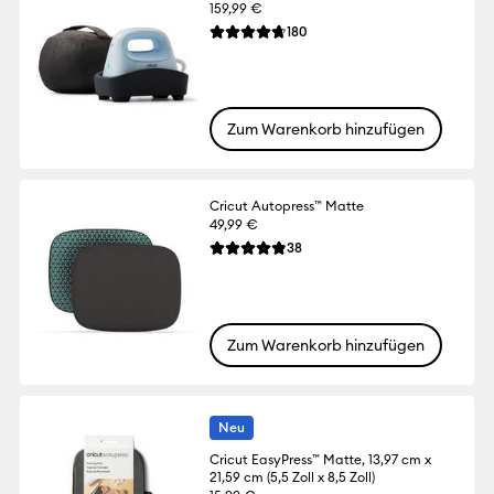
159,99 €
Reviews
180
Die durchschnittliche Bewertung für dies
Zum Warenkorb hinzufügen
Cricut Autopress™ Matte
49,99 €
Reviews
38
Die durchschnittliche Bewertung für dies
Zum Warenkorb hinzufügen
Neu
Cricut EasyPress™ Matte, 13,97 cm x
21,59 cm (5,5 Zoll x 8,5 Zoll)