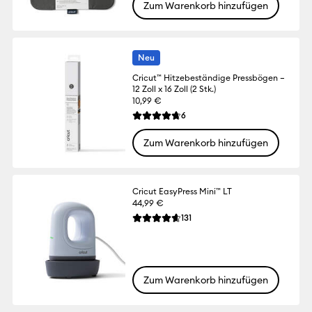
Zum Warenkorb hinzufügen
Neu
Cricut™ Hitzebeständige Pressbögen –
12 Zoll x 16 Zoll (2 Stk.)
10,99 €
Reviews
6
Die durchschnittliche Bewertung für dies
Zum Warenkorb hinzufügen
Cricut EasyPress Mini™ LT
44,99 €
Reviews
131
Die durchschnittliche Bewertung für dies
Zum Warenkorb hinzufügen