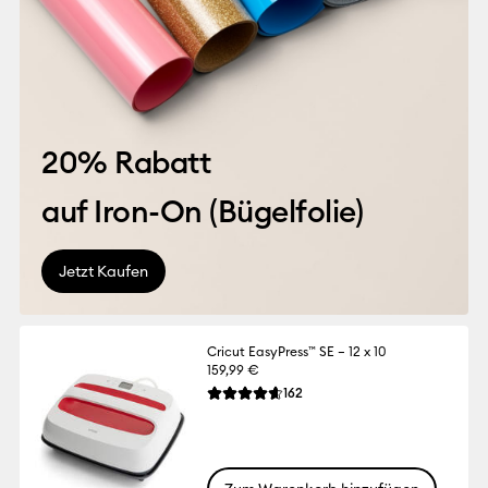
20% Rabatt
auf Iron-On (
Bügelfolie
)
Jetzt Kaufen
Cricut EasyPress™ SE – 12 x 10
159,99 €
Reviews
162
Die durchschnittliche Bewertung für dies