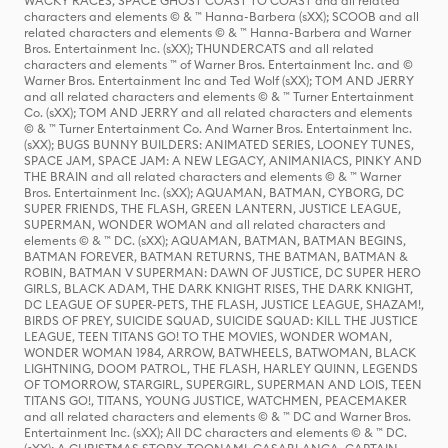
WACKY RACES, SPACE GHOST COAST TO COAST and all related
characters and elements © & ™ Hanna-Barbera (sXX); SCOOB and all
related characters and elements © & ™ Hanna-Barbera and Warner
Bros. Entertainment Inc. (sXX); THUNDERCATS and all related
characters and elements ™ of Warner Bros. Entertainment Inc. and ©
Warner Bros. Entertainment Inc and Ted Wolf (sXX); TOM AND JERRY
and all related characters and elements © & ™ Turner Entertainment
Co. (sXX); TOM AND JERRY and all related characters and elements
© & ™ Turner Entertainment Co. And Warner Bros. Entertainment Inc.
(sXX); BUGS BUNNY BUILDERS: ANIMATED SERIES, LOONEY TUNES,
SPACE JAM, SPACE JAM: A NEW LEGACY, ANIMANIACS, PINKY AND
THE BRAIN and all related characters and elements © & ™ Warner
Bros. Entertainment Inc. (sXX); AQUAMAN, BATMAN, CYBORG, DC
SUPER FRIENDS, THE FLASH, GREEN LANTERN, JUSTICE LEAGUE,
SUPERMAN, WONDER WOMAN and all related characters and
elements © & ™ DC. (sXX); AQUAMAN, BATMAN, BATMAN BEGINS,
BATMAN FOREVER, BATMAN RETURNS, THE BATMAN, BATMAN &
ROBIN, BATMAN V SUPERMAN: DAWN OF JUSTICE, DC SUPER HERO
GIRLS, BLACK ADAM, THE DARK KNIGHT RISES, THE DARK KNIGHT,
DC LEAGUE OF SUPER-PETS, THE FLASH, JUSTICE LEAGUE, SHAZAM!,
BIRDS OF PREY, SUICIDE SQUAD, SUICIDE SQUAD: KILL THE JUSTICE
LEAGUE, TEEN TITANS GO! TO THE MOVIES, WONDER WOMAN,
WONDER WOMAN 1984, ARROW, BATWHEELS, BATWOMAN, BLACK
LIGHTNING, DOOM PATROL, THE FLASH, HARLEY QUINN, LEGENDS
OF TOMORROW, STARGIRL, SUPERGIRL, SUPERMAN AND LOIS, TEEN
TITANS GO!, TITANS, YOUNG JUSTICE, WATCHMEN, PEACEMAKER
and all related characters and elements © & ™ DC and Warner Bros.
Entertainment Inc. (sXX); All DC characters and elements © & ™ DC.