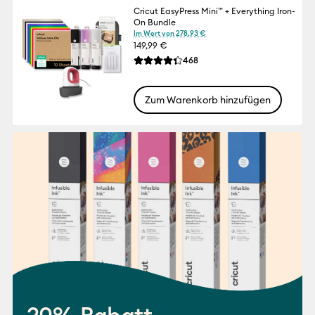
Cricut EasyPress Mini™ + Everything Iron-
On Bundle
Im Wert von 278,93 €
149,99 €
Reviews
468
Die durchschnittliche Bewertung für dies
Zum Warenkorb hinzufügen