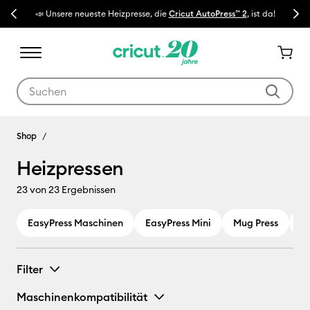
Previous
Next
📣 Unsere neueste Heizpresse, die
Cricut AutoPress™ 2
, ist da!
🔥 N
Verwende die Tab- und Shift+Tab-Tasten, um die Suchergebnisse z
Heizpressen
Shop
Heizpressen
23
von 23 Ergebnissen
EasyPress Maschinen
EasyPress Mini
Mug Press
Cr
Filter
Maschinenkompatibilität