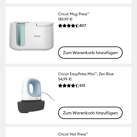
Cricut Mug Press™
189,99 €
Reviews
807
Die durchschnittliche Bewertung für dies
Zum Warenkorb hinzufügen
Cricut EasyPress Mini™, Zen Blue
54,99 €
Reviews
510
Die durchschnittliche Bewertung für dies
Zum Warenkorb hinzufügen
Cricut Hat Press™