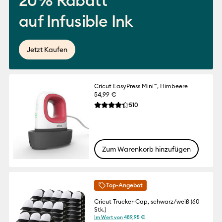
20% Rabatt
auf Infusible Ink
Jetzt Kaufen
Cricut EasyPress Mini™, Himbeere
54,99 €
Reviews
510
Die durchschnittliche Bewertung für dies
Zum Warenkorb hinzufügen
Top-Angebot
Cricut Trucker-Cap, schwarz/weiß (60
Stk.)
Im Wert von 489,95 €