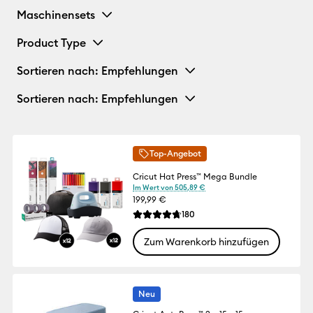
Maschinensets
Product Type
Sortieren nach
: Empfehlungen
Sortieren nach
: Empfehlungen
Top-Angebot
Cricut Hat Press™ Mega Bundle
Im Wert von 505,89 €
199,99 €
Reviews
180
Die durchschnittliche Bewertung für dies
Zum Warenkorb hinzufügen
Neu