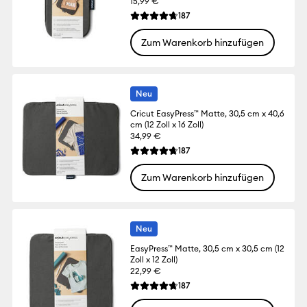
15,99 €
Reviews
187
Die durchschnittliche Bewertung für dies
Zum Warenkorb hinzufügen
Neu
Cricut EasyPress™ Matte, 30,5 cm x 40,6
cm (12 Zoll x 16 Zoll)
34,99 €
Reviews
187
Die durchschnittliche Bewertung für dies
Zum Warenkorb hinzufügen
Neu
EasyPress™ Matte, 30,5 cm x 30,5 cm (12
Zoll x 12 Zoll)
22,99 €
Reviews
187
Die durchschnittliche Bewertung für dies