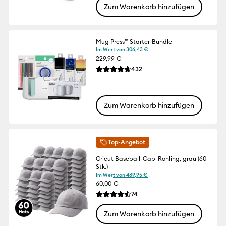
Zum Warenkorb hinzufügen
Mug Press™ Starter-Bundle
Im Wert von 306,43 €
229,99 €
Reviews
432
Die durchschnittliche Bewertung für dies
Zum Warenkorb hinzufügen
Top-Angebot
Cricut Baseball-Cap-Rohling, grau (60
Stk.)
Im Wert von 489,95 €
60,00 €
Reviews
74
Die durchschnittliche Bewertung für dies
Zum Warenkorb hinzufügen