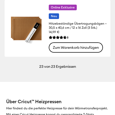
Online Exklusive
Neu
Hitzebeständige Übertragungsbögen –
30,5 x 40,6 cm / 12 x 16 Zoll (3 Stk.)
14,99 €
Reviews
6
Die durchschnittliche Bewertung für dies
Zum Warenkorb hinzufügen
23
von 23 Ergebnissen
Über Cricut™ Heizpressen
Hier findest du die perfekte Heizpresse für dein Wärmetransferprojekt.
Mit einer Cricut Heizpresse kannst du personalisierte T-Shirts,