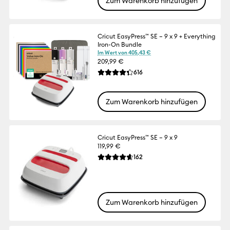
Zum Warenkorb hinzufügen
Cricut EasyPress™ SE – 9 x 9 + Everything
Iron-On Bundle
Im Wert von 405,43 €
209,99 €
Reviews
616
Die durchschnittliche Bewertung für dies
Zum Warenkorb hinzufügen
Cricut EasyPress™ SE – 9 x 9
119,99 €
Reviews
162
Die durchschnittliche Bewertung für dies
Zum Warenkorb hinzufügen