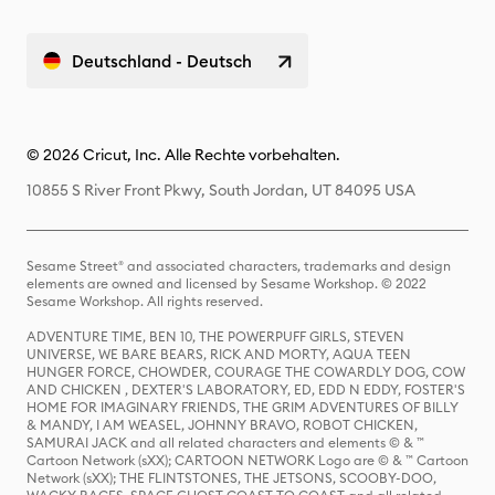
Deutschland - Deutsch
© 2026 Cricut, Inc. Alle Rechte vorbehalten.
10855 S River Front Pkwy, South Jordan, UT 84095 USA
Sesame Street® and associated characters, trademarks and design
elements are owned and licensed by Sesame Workshop. © 2022
Sesame Workshop. All rights reserved.
ADVENTURE TIME, BEN 10, THE POWERPUFF GIRLS, STEVEN
UNIVERSE, WE BARE BEARS, RICK AND MORTY, AQUA TEEN
HUNGER FORCE, CHOWDER, COURAGE THE COWARDLY DOG, COW
AND CHICKEN , DEXTER'S LABORATORY, ED, EDD N EDDY, FOSTER'S
HOME FOR IMAGINARY FRIENDS, THE GRIM ADVENTURES OF BILLY
& MANDY, I AM WEASEL, JOHNNY BRAVO, ROBOT CHICKEN,
SAMURAI JACK and all related characters and elements © & ™
Cartoon Network (sXX); CARTOON NETWORK Logo are © & ™ Cartoon
Network (sXX); THE FLINTSTONES, THE JETSONS, SCOOBY-DOO,