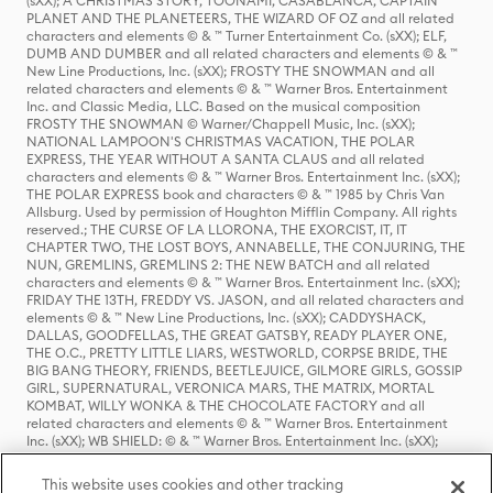
(sXX); A CHRISTMAS STORY, TOONAMI, CASABLANCA, CAPTAIN
PLANET AND THE PLANETEERS, THE WIZARD OF OZ and all related
characters and elements © & ™ Turner Entertainment Co. (sXX); ELF,
DUMB AND DUMBER and all related characters and elements © & ™
New Line Productions, Inc. (sXX); FROSTY THE SNOWMAN and all
related characters and elements © & ™ Warner Bros. Entertainment
Inc. and Classic Media, LLC. Based on the musical composition
FROSTY THE SNOWMAN © Warner/Chappell Music, Inc. (sXX);
NATIONAL LAMPOON'S CHRISTMAS VACATION, THE POLAR
EXPRESS, THE YEAR WITHOUT A SANTA CLAUS and all related
characters and elements © & ™ Warner Bros. Entertainment Inc. (sXX);
THE POLAR EXPRESS book and characters © & ™ 1985 by Chris Van
Allsburg. Used by permission of Houghton Mifflin Company. All rights
reserved.; THE CURSE OF LA LLORONA, THE EXORCIST, IT, IT
CHAPTER TWO, THE LOST BOYS, ANNABELLE, THE CONJURING, THE
NUN, GREMLINS, GREMLINS 2: THE NEW BATCH and all related
characters and elements © & ™ Warner Bros. Entertainment Inc. (sXX);
FRIDAY THE 13TH, FREDDY VS. JASON, and all related characters and
elements © & ™ New Line Productions, Inc. (sXX); CADDYSHACK,
DALLAS, GOODFELLAS, THE GREAT GATSBY, READY PLAYER ONE,
THE O.C., PRETTY LITTLE LIARS, WESTWORLD, CORPSE BRIDE, THE
BIG BANG THEORY, FRIENDS, BEETLEJUICE, GILMORE GIRLS, GOSSIP
GIRL, SUPERNATURAL, VERONICA MARS, THE MATRIX, MORTAL
KOMBAT, WILLY WONKA & THE CHOCOLATE FACTORY and all
related characters and elements © & ™ Warner Bros. Entertainment
Inc. (sXX); WB SHIELD: © & ™ Warner Bros. Entertainment Inc. (sXX);
HOUSE OF THE DRAGON, GAME OF THRONES, and all related
characters and elements © & ™ Home Box Office, Inc. (sXX); CHILLING
This website uses cookies and other tracking