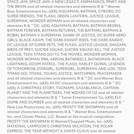
SPACE JAM, SPACE JAM: A NEW LEGACY, ANIMANIACS, PINKY AND
THE BRAIN and all related characters and elements © & ™ Warner
Bros. Entertainment Inc. (sXX); AQUAMAN, BATMAN, CYBORG, DC
SUPER FRIENDS, THE FLASH, GREEN LANTERN, JUSTICE LEAGUE,
SUPERMAN, WONDER WOMAN and all related characters and
elements © & ™ DC. (sXX); AQUAMAN, BATMAN, BATMAN BEGINS,
BATMAN FOREVER, BATMAN RETURNS, THE BATMAN, BATMAN &
ROBIN, BATMAN V SUPERMAN: DAWN OF JUSTICE, DC SUPER HERO
GIRLS, BLACK ADAM, THE DARK KNIGHT RISES, THE DARK KNIGHT,
DC LEAGUE OF SUPER-PETS, THE FLASH, JUSTICE LEAGUE, SHAZAM!,
BIRDS OF PREY, SUICIDE SQUAD, SUICIDE SQUAD: KILL THE JUSTICE
LEAGUE, TEEN TITANS GO! TO THE MOVIES, WONDER WOMAN,
WONDER WOMAN 1984, ARROW, BATWHEELS, BATWOMAN, BLACK
LIGHTNING, DOOM PATROL, THE FLASH, HARLEY QUINN, LEGENDS
OF TOMORROW, STARGIRL, SUPERGIRL, SUPERMAN AND LOIS, TEEN
TITANS GO!, TITANS, YOUNG JUSTICE, WATCHMEN, PEACEMAKER
and all related characters and elements © & ™ DC and Warner Bros.
Entertainment Inc. (sXX); All DC characters and elements © & ™ DC.
(sXX); A CHRISTMAS STORY, TOONAMI, CASABLANCA, CAPTAIN
PLANET AND THE PLANETEERS, THE WIZARD OF OZ and all related
characters and elements © & ™ Turner Entertainment Co. (sXX); ELF,
DUMB AND DUMBER and all related characters and elements © & ™
New Line Productions, Inc. (sXX); FROSTY THE SNOWMAN and all
related characters and elements © & ™ Warner Bros. Entertainment
Inc. and Classic Media, LLC. Based on the musical composition
FROSTY THE SNOWMAN © Warner/Chappell Music, Inc. (sXX);
NATIONAL LAMPOON'S CHRISTMAS VACATION, THE POLAR
EXPRESS, THE YEAR WITHOUT A SANTA CLAUS and all related