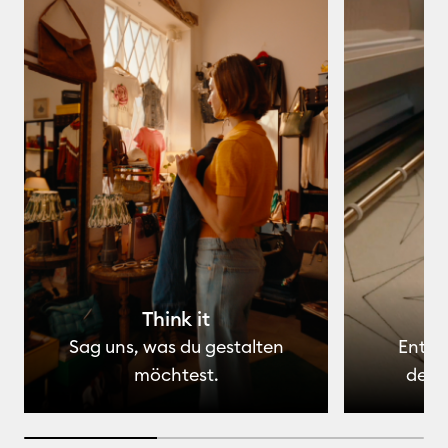
Think it
Sag uns, was du gestalten
Entwi
möchtest.
dein
33.33333333333333% completed