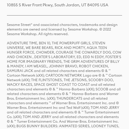
10855 S River Front Pkwy, South Jordan, UT 84095 USA
Sesame Street® and associated characters, trademarks and design
elements are owned and licensed by Sesame Workshop. © 2022
Sesame Workshop. All rights reserved.
ADVENTURE TIME, BEN 10, THE POWERPUFF GIRLS, STEVEN
UNIVERSE, WE BARE BEARS, RICK AND MORTY, AQUA TEEN
HUNGER FORCE, CHOWDER, COURAGE THE COWARDLY DOG, COW
AND CHICKEN , DEXTER'S LABORATORY, ED, EDD N EDDY, FOSTER'S
HOME FOR IMAGINARY FRIENDS, THE GRIM ADVENTURES OF BILLY
& MANDY, I AM WEASEL, JOHNNY BRAVO, ROBOT CHICKEN,
SAMURAI JACK and all related characters and elements © & ™
Cartoon Network (sXX); CARTOON NETWORK Logo are © & ™ Cartoon
Network (sXX); THE FLINTSTONES, THE JETSONS, SCOOBY-DOO,
WACKY RACES, SPACE GHOST COAST TO COAST and all related
characters and elements © & ™ Hanna-Barbera (sXX); SCOOB and all
related characters and elements © & ™ Hanna-Barbera and Warner
Bros. Entertainment Inc. (sXX); THUNDERCATS and all related
characters and elements ™ of Warner Bros. Entertainment Inc. and ©
Warner Bros. Entertainment Inc and Ted Wolf (sXX); TOM AND JERRY
and all related characters and elements © & ™ Turner Entertainment
Co. (sXX); TOM AND JERRY and all related characters and elements
© & ™ Turner Entertainment Co. And Warner Bros. Entertainment Inc.
(sXX); BUGS BUNNY BUILDERS: ANIMATED SERIES, LOONEY TUNES,