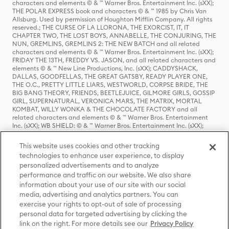
characters and elements © & ™ Warner Bros. Entertainment Inc. (sXX);
THE POLAR EXPRESS book and characters © & ™ 1985 by Chris Van
Allsburg. Used by permission of Houghton Mifflin Company. All rights
reserved.; THE CURSE OF LA LLORONA, THE EXORCIST, IT, IT
CHAPTER TWO, THE LOST BOYS, ANNABELLE, THE CONJURING, THE
NUN, GREMLINS, GREMLINS 2: THE NEW BATCH and all related
characters and elements © & ™ Warner Bros. Entertainment Inc. (sXX);
FRIDAY THE 13TH, FREDDY VS. JASON, and all related characters and
elements © & ™ New Line Productions, Inc. (sXX); CADDYSHACK,
DALLAS, GOODFELLAS, THE GREAT GATSBY, READY PLAYER ONE,
THE O.C., PRETTY LITTLE LIARS, WESTWORLD, CORPSE BRIDE, THE
BIG BANG THEORY, FRIENDS, BEETLEJUICE, GILMORE GIRLS, GOSSIP
GIRL, SUPERNATURAL, VERONICA MARS, THE MATRIX, MORTAL
KOMBAT, WILLY WONKA & THE CHOCOLATE FACTORY and all
related characters and elements © & ™ Warner Bros. Entertainment
Inc. (sXX); WB SHIELD: © & ™ Warner Bros. Entertainment Inc. (sXX);
HOUSE OF THE DRAGON, GAME OF THRONES, and all related
characters and elements © & ™ Home Box Office, Inc. (sXX); CHILLING
This website uses cookies and other tracking
ADVENTURES OF SABRINA, RIVERDALE © & ™ Warner Bros.
technologies to enhance user experience, to display
Entertainment Inc. Archie Comics and all related characters and
personalized advertisements and to analyze
elements © & ™ Archie Comic Publications, Inc. Used with permission.
(sXX); SEINFELD and all related characters and elements © & ™ Castle
performance and traffic on our website. We also share
Rock Entertainment. (sXX); TED LASSO © & ™ Warner Bros.
information about your use of our site with our social
Entertainment Inc. & Universal Television LLC (sXX); THE HOBBIT: AN
media, advertising and analytics partners. You can
UNEXPECTED JOURNEY, THE HOBBIT: THE DESOLATION OF SMAUG,
exercise your rights to opt-out of sale of processing
THE HOBBIT: THE BATTLE OF THE FIVE ARMIES, THE LORD OF THE
personal data for targeted advertising by clicking the
RINGS: THE FELLOWSHIP OF THE RING, THE LORD OF THE RINGS: THE
link on the right. For more details see our
Privacy Policy
TWO TOWERS, THE LORD OF THE RINGS: THE RETURN OF THE KING