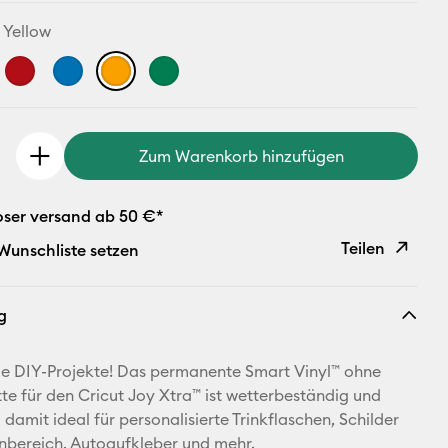
 Yellow
Zum Warenkorb hinzufügen
oser versand ab 50 €*
Teilen
 Wunschliste setzen
Link
g
kopieren
E-Mail-
ge DIY-Projekte! Das permanente Smart Vinyl™ ohne
Adresse
e für den Cricut Joy Xtra™ ist wetterbeständig und
damit ideal für personalisierte Trinkflaschen, Schilder
Pinterest
nbereich, Autoaufkleber und mehr.