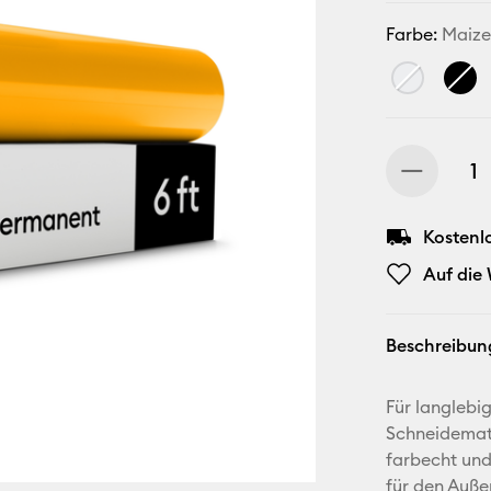
Farbe:
Maize
Kostenl
Auf die
Beschreibun
Für langlebi
Schneidematt
farbecht und 
für den Auße