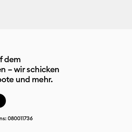
uf dem
n – wir schicken
bote und mehr.
ns:
080011736