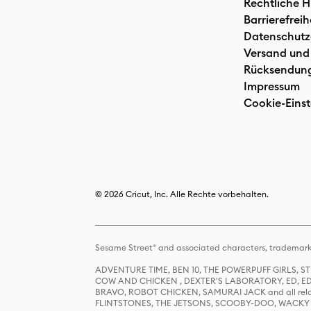
Rechtliche H
Barrierefreih
Datenschutz
Versand und
Rücksendun
Impressum
Cookie-Einst
© 2026 Cricut, Inc. Alle Rechte vorbehalten.
Sesame Street® and associated characters, trademark
ADVENTURE TIME, BEN 10, THE POWERPUFF GIRLS,
COW AND CHICKEN , DEXTER'S LABORATORY, ED, ED
BRAVO, ROBOT CHICKEN, SAMURAI JACK and all relat
FLINTSTONES, THE JETSONS, SCOOBY-DOO, WACKY RAC