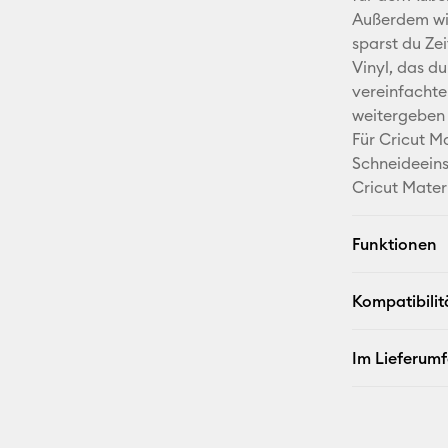
Außerdem wir
sparst du Ze
Vinyl, das d
vereinfachte
weitergeben
Für Cricut M
Schneideeins
Cricut Mater
Funktionen
Kompatibilit
Im Lieferum