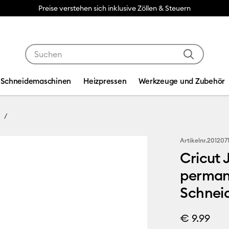
Preise verstehen sich inklusive Zöllen & Steuern
Verwende die Tab- und Shift+Tab-Tasten, um die Suche
Schneidemaschinen
Heizpressen
Werkzeuge und Zubehör
Artikelnr.
201207
Cricut 
perman
Schneid
€ 9.99