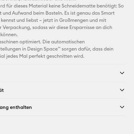
d für dieses Material keine Schneidematte benötigt: So
Facebook
it und Aufwand beim Basteln. Es ist genau das Smart
u kennst und liebst – jetzt in Großmengen und mit
X
r Verpackung, sodass wir diese Ersparnisse an dich
 können.
aschinen optimiert. Die automatischen
tellungen in Design Space™ sorgen dafür, dass dein
ial jedes Mal perfekt geschnitten wird.
ät
fang enthalten