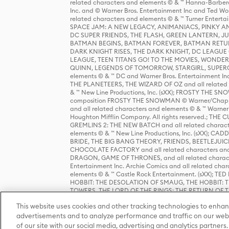
related characters and elements © & ™ Hanna-Barbera
Inc. and © Warner Bros. Entertainment Inc and Ted Wo
related characters and elements © & ™ Turner Ente
SPACE JAM: A NEW LEGACY, ANIMANIACS, PINKY AND T
DC SUPER FRIENDS, THE FLASH, GREEN LANTERN, JU
BATMAN BEGINS, BATMAN FOREVER, BATMAN RETUR
DARK KNIGHT RISES, THE DARK KNIGHT, DC LEAGUE O
LEAGUE, TEEN TITANS GO! TO THE MOVIES, WOND
QUINN, LEGENDS OF TOMORROW, STARGIRL, SUPERGIR
elements © & ™ DC and Warner Bros. Entertainment 
THE PLANETEERS, THE WIZARD OF OZ and all related c
& ™ New Line Productions, Inc. (sXX); FROSTY THE SNO
composition FROSTY THE SNOWMAN © Warner/Chapp
and all related characters and elements © & ™ Warner
Houghton Mifflin Company. All rights reserved.; 
GREMLINS 2: THE NEW BATCH and all related character
elements © & ™ New Line Productions, Inc. (sXX);
BRIDE, THE BIG BANG THEORY, FRIENDS, BEETLEJUI
CHOCOLATE FACTORY and all related characters and el
DRAGON, GAME OF THRONES, and all related characte
Entertainment Inc. Archie Comics and all related char
elements © & ™ Castle Rock Entertainment. (sXX); TE
HOBBIT: THE DESOLATION OF SMAUG, THE HOBBIT: TH
TOWERS, THE LORD OF THE RINGS: THE RETURN OF THE 
Enterprises under license to New Line Productions, In
This website uses cookies and other tracking technologies to enhan
Warner Bros. Entertainment Inc. (sXX); WIZARDING WORL
Entertainment Inc. All rights reserved.
advertisements and to analyze performance and traffic on our webs
of our site with our social media, advertising and analytics partners.