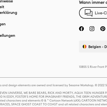
inweise
Wann immer d
eit
erklärung
Live-C
gen
ellungen
Belgien - 
10855 S River Front
s and design elements are owned and licensed by Sesame Workshop. © 2022 Se
 STEVEN UNIVERSE, WE BARE BEARS, RICK AND MORTY, AQUA TEEN HUNGE
D N EDDY, FOSTER'S HOME FOR IMAGINARY FRIENDS, THE GRIM ADVENTURE
ed characters and elements © & ™ Cartoon Network (sXX); CARTOON NETWOR
ES, SPACE GHOST COAST TO COAST and all related characters and elemen