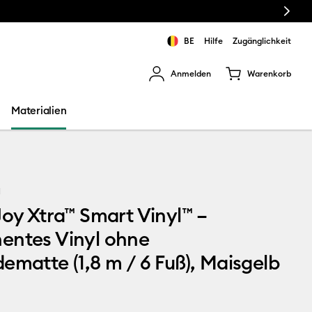
Next
BE
Hilfe
Zugänglichkeit
Anmelden
Warenkorb
rgebnisse zu navigieren.
Materialien
1
Joy Xtra™ Smart Vinyl™ –
entes Vinyl ohne
ematte (1,8 m / 6 Fuß), Maisgelb