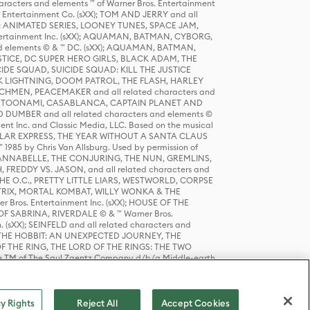
racters and elements ™ of Warner Bros. Entertainment
r Entertainment Co. (sXX); TOM AND JERRY and all
DERS: ANIMATED SERIES, LOONEY TUNES, SPACE JAM,
tertainment Inc. (sXX); AQUAMAN, BATMAN, CYBORG,
 elements © & ™ DC. (sXX); AQUAMAN, BATMAN,
ICE, DC SUPER HERO GIRLS, BLACK ADAM, THE
CIDE SQUAD, SUICIDE SQUAD: KILL THE JUSTICE
 LIGHTNING, DOOM PATROL, THE FLASH, HARLEY
HMEN, PEACEMAKER and all related characters and
 STORY, TOONAMI, CASABLANCA, CAPTAIN PLANET AND
D DUMBER and all related characters and elements ©
nt Inc. and Classic Media, LLC. Based on the musical
POLAR EXPRESS, THE YEAR WITHOUT A SANTA CLAUS
1985 by Chris Van Allsburg. Used by permission of
YS, ANNABELLE, THE CONJURING, THE NUN, GREMLINS,
H, FREDDY VS. JASON, and all related characters and
THE O.C., PRETTY LITTLE LIARS, WESTWORLD, CORPSE
ATRIX, MORTAL KOMBAT, WILLY WONKA & THE
r Bros. Entertainment Inc. (sXX); HOUSE OF THE
OF SABRINA, RIVERDALE © & ™ Warner Bros.
. (sXX); SEINFELD and all related characters and
sXX); THE HOBBIT: AN UNEXPECTED JOURNEY, THE
F THE RING, THE LORD OF THE RINGS: THE TWO
e TM of The Saul Zaentz Company d/b/a Middle-earth
D THINGS ARE and all related characters and elements ©
 Bros. Entertainment Inc. (sXX); © Warner Bros.
y Rights
Reject All
Accept Cookies