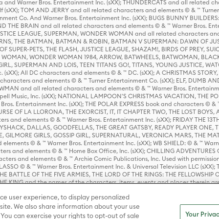
 and Warner Bros. Entertainment Inc. (sXX); THUNDERCATS and all related cha
lf (sXX); TOM AND JERRY and all related characters and elements © & ™ Turne
rtainment Co. And Warner Bros. Entertainment Inc. (sXX); BUGS BUNNY BUIL
HE BRAIN and all related characters and elements © & ™ Warner Bros. En
STICE LEAGUE, SUPERMAN, WONDER WOMAN and all related characters and
NS, THE BATMAN, BATMAN & ROBIN, BATMAN V SUPERMAN: DAWN OF JUST
F SUPER-PETS, THE FLASH, JUSTICE LEAGUE, SHAZAM!, BIRDS OF PREY, SUI
ER WOMAN, WONDER WOMAN 1984, ARROW, BATWHEELS, BATWOMAN, BLACK
L, SUPERMAN AND LOIS, TEEN TITANS GO!, TITANS, YOUNG JUSTICE, WATC
Inc. (sXX); All DC characters and elements © & ™ DC. (sXX); A CHRISTMAS
haracters and elements © & ™ Turner Entertainment Co. (sXX); ELF, DUMB AN
WMAN and all related characters and elements © & ™ Warner Bros. Entertainme
ell Music, Inc. (sXX); NATIONAL LAMPOON'S CHRISTMAS VACATION, THE 
 Bros. Entertainment Inc. (sXX); THE POLAR EXPRESS book and characters © & ™ 
THE CURSE OF LA LLORONA, THE EXORCIST, IT, IT CHAPTER TWO, THE LOST BO
s and elements © & ™ Warner Bros. Entertainment Inc. (sXX); FRIDAY THE 13T
 CADDYSHACK, DALLAS, GOODFELLAS, THE GREAT GATSBY, READY PLAYER ONE, 
CE, GILMORE GIRLS, GOSSIP GIRL, SUPERNATURAL, VERONICA MARS, THE M
ements © & ™ Warner Bros. Entertainment Inc. (sXX); WB SHIELD: © & ™ Warne
rs and elements © & ™ Home Box Office, Inc. (sXX); CHILLING ADVENTURES 
acters and elements © & ™ Archie Comic Publications, Inc. Used with permission
D LASSO © & ™ Warner Bros. Entertainment Inc. & Universal Television LLC (
E BATTLE OF THE FIVE ARMIES, THE LORD OF THE RINGS: THE FELLOWSHIP O
KING and the names of the characters, items, events and places therein ar
c. (sXX), © Warner Bros. Entertainment Inc. All rights reserved; WHERE THE WIL
ce user experience, to display personalized
D and all related trademarks, characters, names, and indicia are © & ™ Warner
ite. We also share information about your use
Your Privac
 You can exercise your rights to opt-out of sale