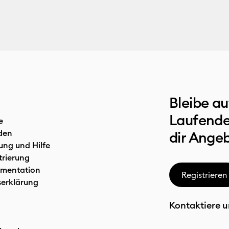
Bleibe a
Laufende
e
den
dir Ange
ung und Hilfe
trierung
mentation
Registrieren
serklärung
Kontaktiere u