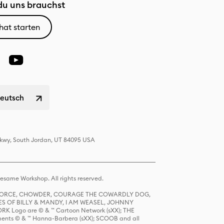
u uns brauchst
hat starten
Deutsch
 Pkwy, South Jordan, UT 84095 USA
same Workshop. All rights reserved.
R FORCE, CHOWDER, COURAGE THE COWARDLY DOG,
S OF BILLY & MANDY, I AM WEASEL, JOHNNY
K Logo are © & ™ Cartoon Network (sXX); THE
ts © & ™ Hanna-Barbera (sXX); SCOOB and all