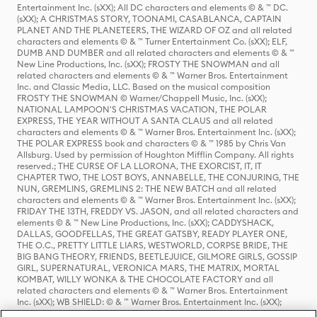
Entertainment Inc. (sXX); All DC characters and elements © & ™ DC.
(sXX); A CHRISTMAS STORY, TOONAMI, CASABLANCA, CAPTAIN
PLANET AND THE PLANETEERS, THE WIZARD OF OZ and all related
characters and elements © & ™ Turner Entertainment Co. (sXX); ELF,
DUMB AND DUMBER and all related characters and elements © & ™
New Line Productions, Inc. (sXX); FROSTY THE SNOWMAN and all
related characters and elements © & ™ Warner Bros. Entertainment
Inc. and Classic Media, LLC. Based on the musical composition
FROSTY THE SNOWMAN © Warner/Chappell Music, Inc. (sXX);
NATIONAL LAMPOON'S CHRISTMAS VACATION, THE POLAR
EXPRESS, THE YEAR WITHOUT A SANTA CLAUS and all related
characters and elements © & ™ Warner Bros. Entertainment Inc. (sXX);
THE POLAR EXPRESS book and characters © & ™ 1985 by Chris Van
Allsburg. Used by permission of Houghton Mifflin Company. All rights
reserved.; THE CURSE OF LA LLORONA, THE EXORCIST, IT, IT
CHAPTER TWO, THE LOST BOYS, ANNABELLE, THE CONJURING, THE
NUN, GREMLINS, GREMLINS 2: THE NEW BATCH and all related
characters and elements © & ™ Warner Bros. Entertainment Inc. (sXX);
FRIDAY THE 13TH, FREDDY VS. JASON, and all related characters and
elements © & ™ New Line Productions, Inc. (sXX); CADDYSHACK,
DALLAS, GOODFELLAS, THE GREAT GATSBY, READY PLAYER ONE,
THE O.C., PRETTY LITTLE LIARS, WESTWORLD, CORPSE BRIDE, THE
BIG BANG THEORY, FRIENDS, BEETLEJUICE, GILMORE GIRLS, GOSSIP
GIRL, SUPERNATURAL, VERONICA MARS, THE MATRIX, MORTAL
KOMBAT, WILLY WONKA & THE CHOCOLATE FACTORY and all
related characters and elements © & ™ Warner Bros. Entertainment
Inc. (sXX); WB SHIELD: © & ™ Warner Bros. Entertainment Inc. (sXX);
HOUSE OF THE DRAGON, GAME OF THRONES, and all related