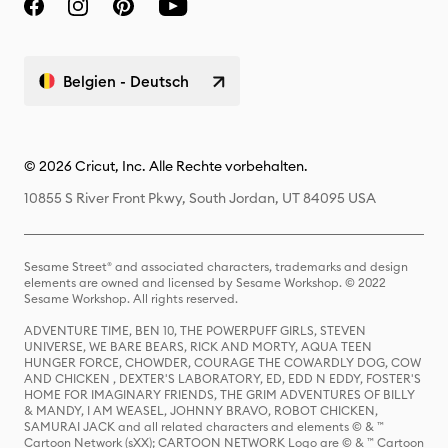
Belgien - Deutsch
© 2026 Cricut, Inc. Alle Rechte vorbehalten.
10855 S River Front Pkwy, South Jordan, UT 84095 USA
Sesame Street® and associated characters, trademarks and design
elements are owned and licensed by Sesame Workshop. © 2022
Sesame Workshop. All rights reserved.
ADVENTURE TIME, BEN 10, THE POWERPUFF GIRLS, STEVEN
UNIVERSE, WE BARE BEARS, RICK AND MORTY, AQUA TEEN
HUNGER FORCE, CHOWDER, COURAGE THE COWARDLY DOG, COW
AND CHICKEN , DEXTER'S LABORATORY, ED, EDD N EDDY, FOSTER'S
HOME FOR IMAGINARY FRIENDS, THE GRIM ADVENTURES OF BILLY
& MANDY, I AM WEASEL, JOHNNY BRAVO, ROBOT CHICKEN,
SAMURAI JACK and all related characters and elements © & ™
Cartoon Network (sXX); CARTOON NETWORK Logo are © & ™ Cartoon