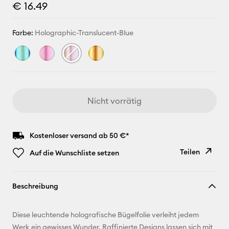
€ 16.49
Farbe:
Holographic-Translucent-Blue
Nicht vorrätig
Kostenloser versand ab 50 €*
Teilen
Auf die Wunschliste setzen
Link
Beschreibung
kopieren
E-Mail-
Diese leuchtende holografische Bügelfolie verleiht jedem
Adresse
Werk ein gewisses Wunder. Raffinierte Designs lassen sich mit