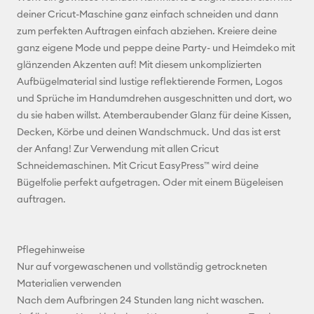
deiner Cricut-Maschine ganz einfach schneiden und dann
Pinterest
zum perfekten Auftragen einfach abziehen. Kreiere deine
ganz eigene Mode und peppe deine Party- und Heimdeko mit
Facebook
glänzenden Akzenten auf! Mit diesem unkomplizierten
Aufbügelmaterial sind lustige reflektierende Formen, Logos
X
und Sprüche im Handumdrehen ausgeschnitten und dort, wo
du sie haben willst. Atemberaubender Glanz für deine Kissen,
Decken, Körbe und deinen Wandschmuck. Und das ist erst
der Anfang! Zur Verwendung mit allen Cricut
Schneidemaschinen. Mit Cricut EasyPress™ wird deine
Bügelfolie perfekt aufgetragen. Oder mit einem Bügeleisen
auftragen.
Pflegehinweise
Nur auf vorgewaschenen und vollständig getrockneten
Materialien verwenden
Nach dem Aufbringen 24 Stunden lang nicht waschen.