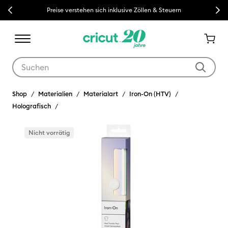
Previous
Next
Preise verstehen sich inklusive Zöllen & Steuern
Verwende die Tab- und Shift+Tab-Tasten, um die Suchergebnisse z
Shop
Materialien
Materialart
Iron-On (HTV)
Holografisch
Nicht vorrätig