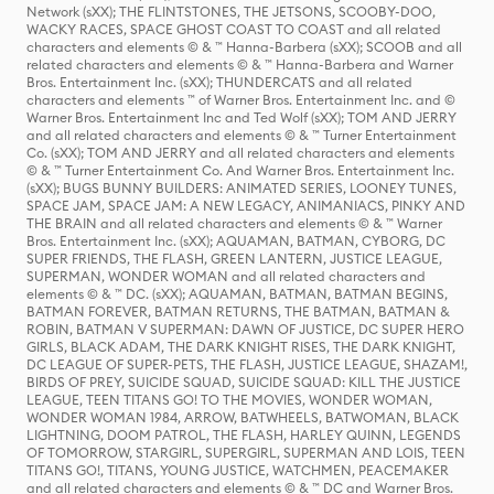
Network (sXX); THE FLINTSTONES, THE JETSONS, SCOOBY-DOO,
WACKY RACES, SPACE GHOST COAST TO COAST and all related
characters and elements © & ™ Hanna-Barbera (sXX); SCOOB and all
related characters and elements © & ™ Hanna-Barbera and Warner
Bros. Entertainment Inc. (sXX); THUNDERCATS and all related
characters and elements ™ of Warner Bros. Entertainment Inc. and ©
Warner Bros. Entertainment Inc and Ted Wolf (sXX); TOM AND JERRY
and all related characters and elements © & ™ Turner Entertainment
Co. (sXX); TOM AND JERRY and all related characters and elements
© & ™ Turner Entertainment Co. And Warner Bros. Entertainment Inc.
(sXX); BUGS BUNNY BUILDERS: ANIMATED SERIES, LOONEY TUNES,
SPACE JAM, SPACE JAM: A NEW LEGACY, ANIMANIACS, PINKY AND
THE BRAIN and all related characters and elements © & ™ Warner
Bros. Entertainment Inc. (sXX); AQUAMAN, BATMAN, CYBORG, DC
SUPER FRIENDS, THE FLASH, GREEN LANTERN, JUSTICE LEAGUE,
SUPERMAN, WONDER WOMAN and all related characters and
elements © & ™ DC. (sXX); AQUAMAN, BATMAN, BATMAN BEGINS,
BATMAN FOREVER, BATMAN RETURNS, THE BATMAN, BATMAN &
ROBIN, BATMAN V SUPERMAN: DAWN OF JUSTICE, DC SUPER HERO
GIRLS, BLACK ADAM, THE DARK KNIGHT RISES, THE DARK KNIGHT,
DC LEAGUE OF SUPER-PETS, THE FLASH, JUSTICE LEAGUE, SHAZAM!,
BIRDS OF PREY, SUICIDE SQUAD, SUICIDE SQUAD: KILL THE JUSTICE
LEAGUE, TEEN TITANS GO! TO THE MOVIES, WONDER WOMAN,
WONDER WOMAN 1984, ARROW, BATWHEELS, BATWOMAN, BLACK
LIGHTNING, DOOM PATROL, THE FLASH, HARLEY QUINN, LEGENDS
OF TOMORROW, STARGIRL, SUPERGIRL, SUPERMAN AND LOIS, TEEN
TITANS GO!, TITANS, YOUNG JUSTICE, WATCHMEN, PEACEMAKER
and all related characters and elements © & ™ DC and Warner Bros.